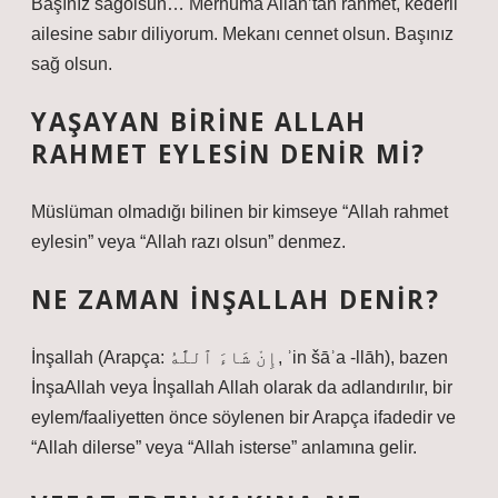
Başınız sağolsun… Merhuma Allah’tan rahmet, kederli
ailesine sabır diliyorum. Mekanı cennet olsun. Başınız
sağ olsun.
YAŞAYAN BIRINE ALLAH
RAHMET EYLESIN DENIR MI?
Müslüman olmadığı bilinen bir kimseye “Allah rahmet
eylesin” veya “Allah razı olsun” denmez.
NE ZAMAN INŞALLAH DENIR?
İnşallah (Arapça: إِنْ شَاءَ ٱللَّٰهُ, ʾin šāʾa -llāh), bazen
İnşaAllah veya İnşallah Allah olarak da adlandırılır, bir
eylem/faaliyetten önce söylenen bir Arapça ifadedir ve
“Allah dilerse” veya “Allah isterse” anlamına gelir.