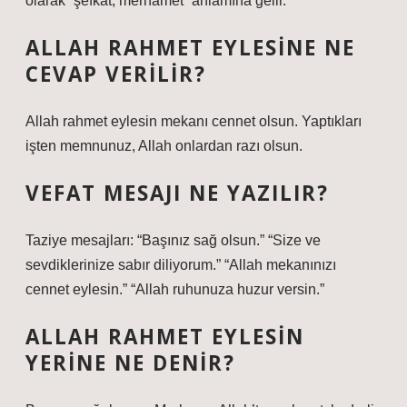
olarak “şefkat, merhamet” anlamına gelir.
ALLAH RAHMET EYLESINE NE
CEVAP VERILIR?
Allah rahmet eylesin mekanı cennet olsun. Yaptıkları
işten memnunuz, Allah onlardan razı olsun.
VEFAT MESAJI NE YAZILIR?
Taziye mesajları: “Başınız sağ olsun.” “Size ve
sevdiklerinize sabır diliyorum.” “Allah mekanınızı
cennet eylesin.” “Allah ruhunuza huzur versin.”
ALLAH RAHMET EYLESIN
YERINE NE DENIR?