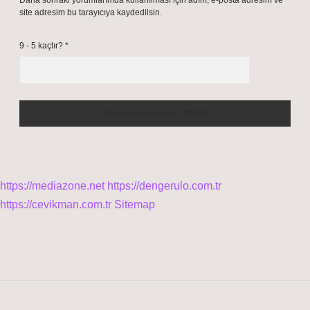
Daha sonraki yorumlarımda kullanılması için adım, e-posta adresim ve
site adresim bu tarayıcıya kaydedilsin.
9 - 5 kaçtır?
*
https://mediazone.net
https://dengerulo.com.tr
https://cevikman.com.tr
Sitemap