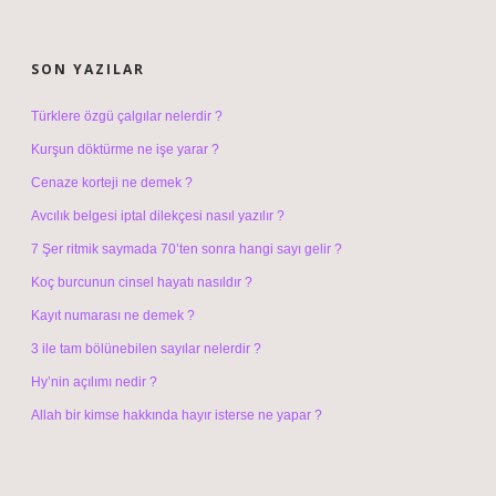
SIDEBAR
SON YAZILAR
Türklere özgü çalgılar nelerdir ?
Kurşun döktürme ne işe yarar ?
Cenaze korteji ne demek ?
Avcılık belgesi iptal dilekçesi nasıl yazılır ?
7 Şer ritmik saymada 70’ten sonra hangi sayı gelir ?
Koç burcunun cinsel hayatı nasıldır ?
Kayıt numarası ne demek ?
3 ile tam bölünebilen sayılar nelerdir ?
Hy’nin açılımı nedir ?
Allah bir kimse hakkında hayır isterse ne yapar ?