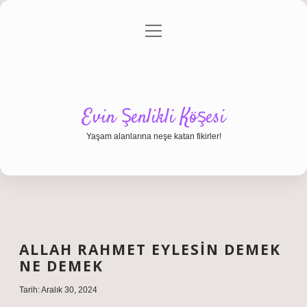
menüyü
Anasayfa
Gizlilik Politikası
Yasal Uyarı
aç
Hakkımızda
Evin Şenlikli Köşesi
Yaşam alanlarına neşe katan fikirler!
ALLAH RAHMET EYLESIN DEMEK
NE DEMEK
Tarih: Aralık 30, 2024