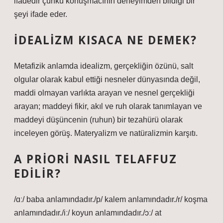
ifadedir çünkü konuşmacının deneyimden bildiği bir
şeyi ifade eder.
İDEALIZM KISACA NE DEMEK?
Metafizik anlamda idealizm, gerçekliğin özünü, salt
olgular olarak kabul ettiği nesneler dünyasında değil,
maddi olmayan varlıkta arayan ve nesnel gerçekliği
arayan; maddeyi fikir, akıl ve ruh olarak tanımlayan ve
maddeyi düşüncenin (ruhun) bir tezahürü olarak
inceleyen görüş. Materyalizm ve natüralizmin karşıtı.
A PRIORI NASIL TELAFFUZ
EDILIR?
/ɑː/ baba anlamındadır./p/ kalem anlamındadır./r/ koşma
anlamındadır./iː/ koyun anlamındadır./ɔː/ at