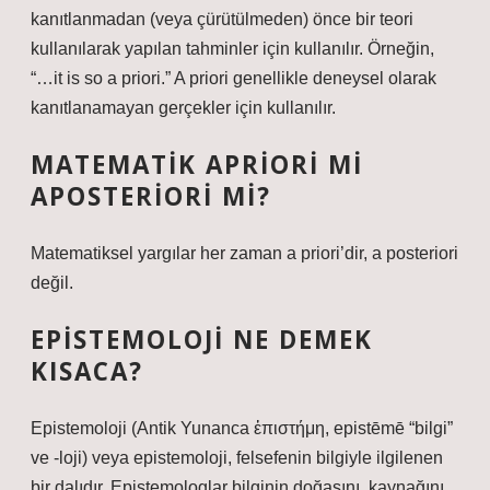
kanıtlanmadan (veya çürütülmeden) önce bir teori
kullanılarak yapılan tahminler için kullanılır. Örneğin,
“…it is so a priori.” A priori genellikle deneysel olarak
kanıtlanamayan gerçekler için kullanılır.
MATEMATIK APRIORI MI
APOSTERIORI MI?
Matematiksel yargılar her zaman a priori’dir, a posteriori
değil.
EPISTEMOLOJI NE DEMEK
KISACA?
Epistemoloji (Antik Yunanca ἐπιστήμη, epistēmē “bilgi”
ve -loji) veya epistemoloji, felsefenin bilgiyle ilgilenen
bir dalıdır. Epistemologlar bilginin doğasını, kaynağını