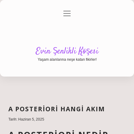
menüyü
Anasayfa
Gizlilik Politikası
Yasal Uyarı
aç
Hakkımızda
Evin Şenlikli Köşesi
Yaşam alanlarına neşe katan fikirler!
A POSTERIORI HANGI AKIM
Tarih: Haziran 5, 2025