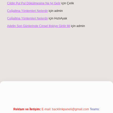
Cildin Pul Pul Dökülmesine Ne Iyi Gelir
için
Çelik
Çoğaltma Yöntemleri Nelerdir
için
admin
Çoğaltma Yöntemleri Nelerdir
için
HızlıAyak
Adetin Son Günlerinde Cinsel Ilişkiye Girilir Mi
için
admin
iş
Reklam ve İletişim:
E-mail:
backlinkpaneli@gmail.com
Teams: