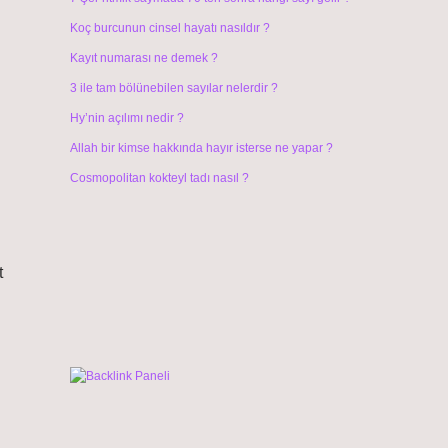
Koç burcunun cinsel hayatı nasıldır ?
Kayıt numarası ne demek ?
3 ile tam bölünebilen sayılar nelerdir ?
Hy’nin açılımı nedir ?
Allah bir kimse hakkında hayır isterse ne yapar ?
Cosmopolitan kokteyl tadı nasıl ?
t