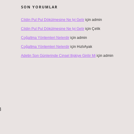
SON YORUMLAR
Cildin Pul Pul Dökülmesine Ne Iyi Gelir
için
admin
Cildin Pul Pul Dökülmesine Ne Iyi Gelir
için
Çelik
Çoğaltma Yöntemleri Nelerdir
için
admin
Çoğaltma Yöntemleri Nelerdir
için
HızlıAyak
Adetin Son Günlerinde Cinsel Ilişkiye Girilir Mi
için
admin
3
.