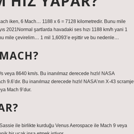
M HIZ YAPAR?
Mach iken, 6 Mach… 1188 x 6 = 7128 kilometredir. Bunu mile
yıs 2021Normal şartlarda havadaki ses hızı 1188 km/h yani 1
u mile çevirelim… 1 mil 1,6093’e eşittir ve bu nedenle…
 MACH?
 m/s veya 8640 km/s. Bu inanılmaz derecede hızlı! NASA
ch 9.6’dır. Bu inanılmaz derecede hızlı! NASA’nın X-43 scramje
eya Mach 9’dur.
AR?
Sassie ile birlikte kurduğu Venus Aerospace ile Mach 9 veya
nik bir uçak inşa etmek istiyor.