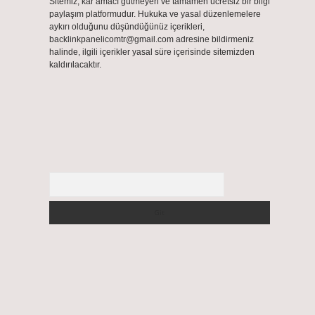
Sitemiz, kar amacı gütmeyen ve tamamen ücretsiz bir bilgi
paylaşım platformudur. Hukuka ve yasal düzenlemelere
aykırı olduğunu düşündüğünüz içerikleri,
backlinkpanelicomtr@gmail.com
adresine bildirmeniz
halinde, ilgili içerikler yasal süre içerisinde sitemizden
kaldırılacaktır.
Arama