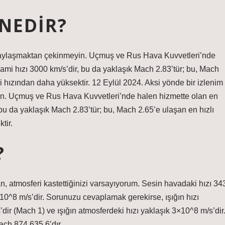
 NEDIR?
i paylaşmaktan çekinmeyin. Uçmuş ve Rus Hava Kuvvetleri’nde
zami hızı 3000 km/s’dir, bu da yaklaşık Mach 2.83’tür; bu, Mach
 hızından daha yüksektir. 12 Eylül 2024. Aksi yönde bir izlenim
in. Uçmuş ve Rus Hava Kuvvetleri’nde halen hizmette olan en
 bu da yaklaşık Mach 2.83’tür; bu, Mach 2.65’e ulaşan en hızlı
tir.
?
n, atmosferi kastettiğinizi varsayıyorum. Sesin havadaki hızı 34
×10^8 m/s’dir. Sorunuzu cevaplamak gerekirse, ışığın hızı
dir (Mach 1) ve ışığın atmosferdeki hızı yaklaşık 3×10^8 m/s’dir
ach 874.635,6’dır.