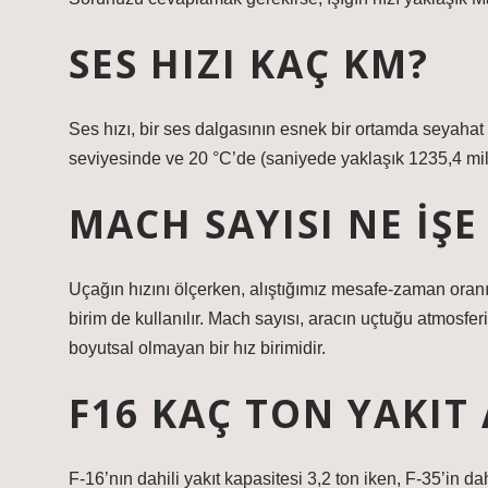
SES HIZI KAÇ KM?
Ses hızı, bir ses dalgasının esnek bir ortamda seyaha
seviyesinde ve 20 °C’de (saniyede yaklaşık 1235,4 mil)
MACH SAYISI NE IŞE
Uçağın hızını ölçerken, alıştığımız mesafe-zaman oranın
birim de kullanılır. Mach sayısı, aracın uçtuğu atmosfer
boyutsal olmayan bir hız birimidir.
F16 KAÇ TON YAKIT 
F-16’nın dahili yakıt kapasitesi 3,2 ton iken, F-35’in da