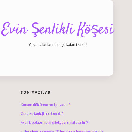
Evin Şenlikli Köşesi
Yaşam alanlarına neşe katan fikirler!
SIDEBAR
hiltonbet giriş
SON YAZILAR
Kurşun döktürme ne işe yarar ?
Cenaze korteji ne demek ?
Avcılık belgesi iptal dilekçesi nasıl yazılır ?
7 Şer ritmik saymada 70’ten sonra hangi sayı gelir ?