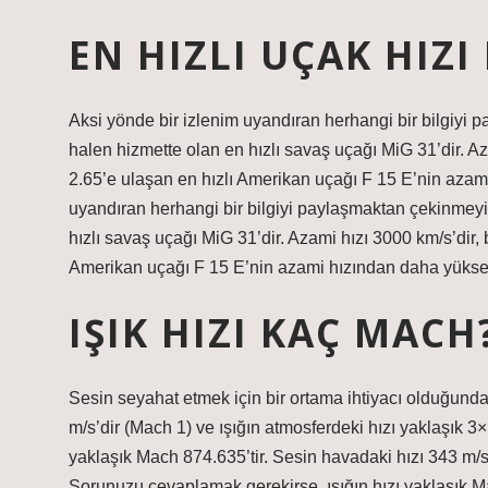
EN HIZLI UÇAK HIZI
Aksi yönde bir izlenim uyandıran herhangi bir bilgiy
halen hizmette olan en hızlı savaş uçağı MiG 31’dir. A
2.65’e ulaşan en hızlı Amerikan uçağı F 15 E’nin azami
uyandıran herhangi bir bilgiyi paylaşmaktan çekinmey
hızlı savaş uçağı MiG 31’dir. Azami hızı 3000 km/s’dir,
Amerikan uçağı F 15 E’nin azami hızından daha yüksek
IŞIK HIZI KAÇ MACH
Sesin seyahat etmek için bir ortama ihtiyacı olduğunda
m/s’dir (Mach 1) ve ışığın atmosferdeki hızı yaklaşık 3
yaklaşık Mach 874.635’tir. Sesin havadaki hızı 343 m/s’
Sorunuzu cevaplamak gerekirse, ışığın hızı yaklaşık M