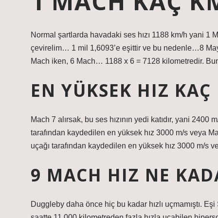
1 MACH KAÇ K
Normal şartlarda havadaki ses hızı 1188 km/h yani 1 
çevirelim… 1 mil 1,6093’e eşittir ve bu nedenle…8 Ma
Mach iken, 6 Mach… 1188 x 6 = 7128 kilometredir. Bun
EN YÜKSEK HIZ KAÇ
Mach 7 alırsak, bu ses hızının yedi katıdır, yani 2400
tarafından kaydedilen en yüksek hız 3000 m/s veya Ma
uçağı tarafından kaydedilen en yüksek hız 3000 m/s v
9 MACH HIZ NE KAD
Duggleby daha önce hiç bu kadar hızlı uçmamıştı. Eşi 
saatte 11.000 kilometreden fazla hızla uçabilen hiperso