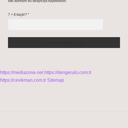
site adresim bu tarayıcıya kaydedilsin.
7 + 8 kaçtır?
*
https://mediazone.net
https://dengerulo.com.tr
https://cevikman.com.tr
Sitemap