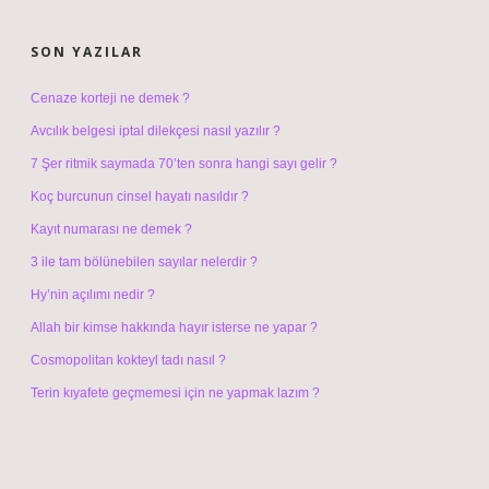
SIDEBAR
SON YAZILAR
Cenaze korteji ne demek ?
Avcılık belgesi iptal dilekçesi nasıl yazılır ?
7 Şer ritmik saymada 70’ten sonra hangi sayı gelir ?
Koç burcunun cinsel hayatı nasıldır ?
Kayıt numarası ne demek ?
3 ile tam bölünebilen sayılar nelerdir ?
Hy’nin açılımı nedir ?
Allah bir kimse hakkında hayır isterse ne yapar ?
Cosmopolitan kokteyl tadı nasıl ?
Terin kıyafete geçmemesi için ne yapmak lazım ?