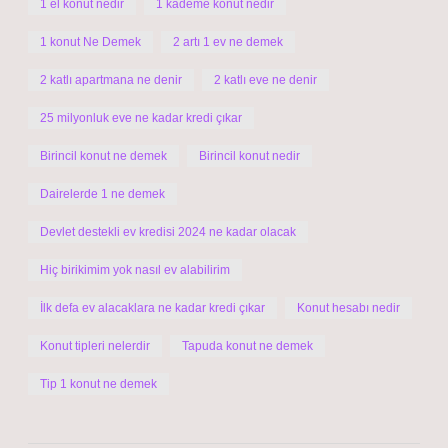
1 el konut nedir
1 kademe konut nedir
1 konut Ne Demek
2 artı 1 ev ne demek
2 katlı apartmana ne denir
2 katlı eve ne denir
25 milyonluk eve ne kadar kredi çıkar
Birincil konut ne demek
Birincil konut nedir
Dairelerde 1 ne demek
Devlet destekli ev kredisi 2024 ne kadar olacak
Hiç birikimim yok nasıl ev alabilirim
İlk defa ev alacaklara ne kadar kredi çıkar
Konut hesabı nedir
Konut tipleri nelerdir
Tapuda konut ne demek
Tip 1 konut ne demek