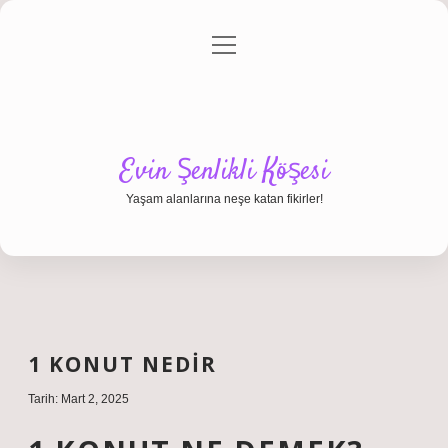
menüyü
Anasayfa
Gizlilik Politikası
Yasal Uyarı
aç
Hakkımızda
Evin Şenlikli Köşesi
Yaşam alanlarına neşe katan fikirler!
1 KONUT NEDIR
Tarih: Mart 2, 2025