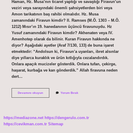
Haman, Hz. Musa’nın ticaret yaptığı ve savaştığı Firavun’un
veziri veya sarayındaki önemli şahsiyetlerden biri veya
Amon tarikatının baş rahibi olmalıdır. Hz. Musa
zamanındaki Firavun kimdir? II. Ramses (M.Ö. 1303 – M.Ö.
1212) Mısır’ın 19. hanedanının üçüncü firavunuydu. Hz
Yusuf zamanındaki Firavun kimdir? Akhenaten veya IV.
Amenhotep olarak da bilinir. Kuran Firavun hakkında ne
diyor? Aşağıdaki ayetler (Araf 7/130, 133) de buna işaret
etmektedir: “Andolsun ki, Firavun’a uyanları, ibret alsınlar
diye yıllarca kuraklık ve ürün kıtlığıyla cezalandırdık.
Onlara apaçık mucizeler gösterdik. Onlara tufan, çekirge,
haşarat, kurbağa ve kan gönderdik.” Allah firavuna neden
dert…
Kurana
Devamını okuyun
Yorum Bırak
Göre
Firavun
Kimdir
https://mediazone.net
https://dengerulo.com.tr
https://cevikman.com.tr
Sitemap