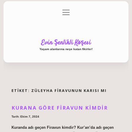
menüyü
Anasayfa
Gizlilik Politikası
Yasal Uyarı
aç
Hakkımızda
Evin Şenlikli Köşesi
Yaşam alanlarına neşe katan fikirler!
ETIKET:
ZÜLEYHA FIRAVUNUN KARISI MI
KURANA GÖRE FIRAVUN KIMDIR
Tarih: Ekim 7, 2024
Kuranda adı geçen Firavun kimdir? Kur’an’da adı geçen