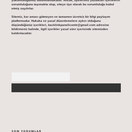
yükümlülüğümüz bulunmamaktadır. Ancak, üyelerimiz yazdıkları içeriklerin
sorumluluğunu taşımakta olup, siteye üye olarak bu sorumluluğu kabul
etmiş sayılırlar.
Sitemiz, kar amacı gütmeyen ve tamamen ücretsiz bir bilgi paylaşım
platformudur. Hukuka ve yasal düzenlemelere aykırı olduğunu
düşündüğünüz içerikleri,
backlinkpanelicomtr@gmail.com
adresine
bildirmeniz halinde, ilgili içerikler yasal süre içerisinde sitemizden
kaldırılacaktır.
Arama
SON YORUMLAR