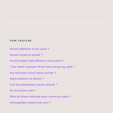
SIDEBAR
SON YAZILAR
Kurşun döktürme ne işe yarar ?
Cenaze korteji ne demek ?
Avcılık belgesi iptal dilekçesi nasıl yazılır ?
7 Şer ritmik saymada 70’ten sonra hangi sayı gelir ?
Koç burcunun cinsel hayatı nasıldır ?
Kayıt numarası ne demek ?
3 ile tam bölünebilen sayılar nelerdir ?
Hy’nin açılımı nedir ?
Allah bir kimse hakkında hayır isterse ne yapar ?
Cosmopolitan kokteyl tadı nasıl ?