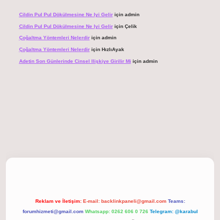
Cildin Pul Pul Dökülmesine Ne Iyi Gelir
için
admin
Cildin Pul Pul Dökülmesine Ne Iyi Gelir
için
Çelik
Çoğaltma Yöntemleri Nelerdir
için
admin
Çoğaltma Yöntemleri Nelerdir
için
HızlıAyak
Adetin Son Günlerinde Cinsel Ilişkiye Girilir Mi
için
admin
giriş
Reklam ve İletişim:
E-mail:
backlinkpaneli@gmail.com
Teams:
forumhizmeti@gmail.com
Whatsapp: 0262 606 0 726
Telegram: @karabul