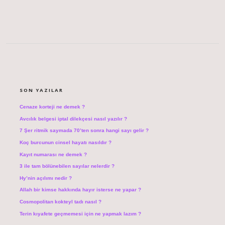
SIDEBAR
SON YAZILAR
Cenaze korteji ne demek ?
Avcılık belgesi iptal dilekçesi nasıl yazılır ?
7 Şer ritmik saymada 70’ten sonra hangi sayı gelir ?
Koç burcunun cinsel hayatı nasıldır ?
Kayıt numarası ne demek ?
3 ile tam bölünebilen sayılar nelerdir ?
Hy’nin açılımı nedir ?
Allah bir kimse hakkında hayır isterse ne yapar ?
Cosmopolitan kokteyl tadı nasıl ?
Terin kıyafete geçmemesi için ne yapmak lazım ?