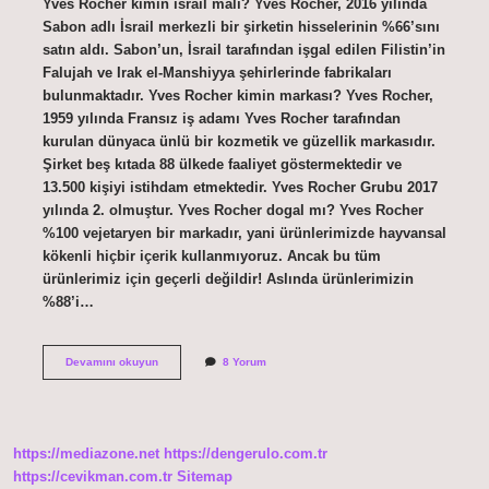
Yves Rocher kimin israil malı? Yves Rocher, 2016 yılında
Sabon adlı İsrail merkezli bir şirketin hisselerinin %66’sını
satın aldı. Sabon’un, İsrail tarafından işgal edilen Filistin’in
Falujah ve Irak el-Manshiyya şehirlerinde fabrikaları
bulunmaktadır. Yves Rocher kimin markası? Yves Rocher,
1959 yılında Fransız iş adamı Yves Rocher tarafından
kurulan dünyaca ünlü bir kozmetik ve güzellik markasıdır.
Şirket beş kıtada 88 ülkede faaliyet göstermektedir ve
13.500 kişiyi istihdam etmektedir. Yves Rocher Grubu 2017
yılında 2. olmuştur. Yves Rocher dogal mı? Yves Rocher
%100 vejetaryen bir markadır, yani ürünlerimizde hayvansal
kökenli hiçbir içerik kullanmıyoruz. Ancak bu tüm
ürünlerimiz için geçerli değildir! Aslında ürünlerimizin
%88’i…
Yves
Devamını okuyun
8 Yorum
Rocher
Hangi
Ülkenin
Malı
https://mediazone.net
https://dengerulo.com.tr
https://cevikman.com.tr
Sitemap