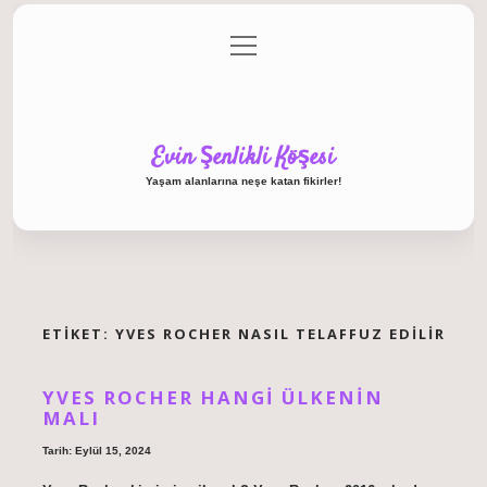
menüyü
Anasayfa
Gizlilik Politikası
Yasal Uyarı
aç
Hakkımızda
Evin Şenlikli Köşesi
Yaşam alanlarına neşe katan fikirler!
ETIKET:
YVES ROCHER NASIL TELAFFUZ EDILIR
YVES ROCHER HANGI ÜLKENIN
MALI
Tarih: Eylül 15, 2024