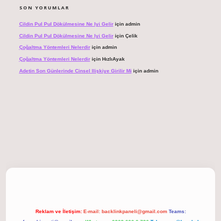
SON YORUMLAR
Cildin Pul Pul Dökülmesine Ne Iyi Gelir
için
admin
Cildin Pul Pul Dökülmesine Ne Iyi Gelir
için
Çelik
Çoğaltma Yöntemleri Nelerdir
için
admin
Çoğaltma Yöntemleri Nelerdir
için
HızlıAyak
Adetin Son Günlerinde Cinsel Ilişkiye Girilir Mi
için
admin
tonbet giriş
Reklam ve İletişim:
E-mail:
backlinkpaneli@gmail.com
Teams: