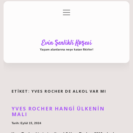
menüyü
Anasayfa
Gizlilik Politikası
Yasal Uyarı
aç
Hakkımızda
Evin Şenlikli Köşesi
Yaşam alanlarına neşe katan fikirler!
ETIKET:
YVES ROCHER DE ALKOL VAR MI
YVES ROCHER HANGI ÜLKENIN
MALI
Tarih: Eylül 15, 2024