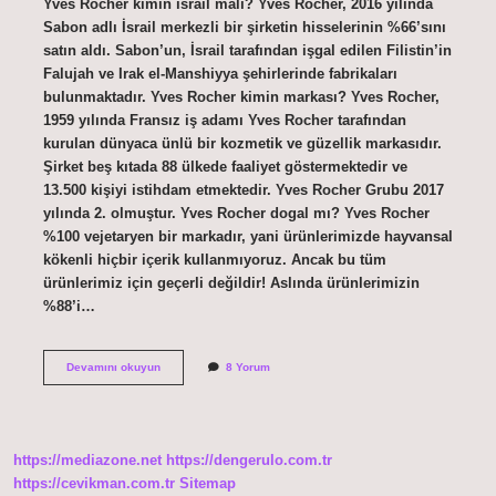
Yves Rocher kimin israil malı? Yves Rocher, 2016 yılında
Sabon adlı İsrail merkezli bir şirketin hisselerinin %66’sını
satın aldı. Sabon’un, İsrail tarafından işgal edilen Filistin’in
Falujah ve Irak el-Manshiyya şehirlerinde fabrikaları
bulunmaktadır. Yves Rocher kimin markası? Yves Rocher,
1959 yılında Fransız iş adamı Yves Rocher tarafından
kurulan dünyaca ünlü bir kozmetik ve güzellik markasıdır.
Şirket beş kıtada 88 ülkede faaliyet göstermektedir ve
13.500 kişiyi istihdam etmektedir. Yves Rocher Grubu 2017
yılında 2. olmuştur. Yves Rocher dogal mı? Yves Rocher
%100 vejetaryen bir markadır, yani ürünlerimizde hayvansal
kökenli hiçbir içerik kullanmıyoruz. Ancak bu tüm
ürünlerimiz için geçerli değildir! Aslında ürünlerimizin
%88’i…
Yves
Devamını okuyun
8 Yorum
Rocher
Hangi
Ülkenin
Malı
https://mediazone.net
https://dengerulo.com.tr
https://cevikman.com.tr
Sitemap