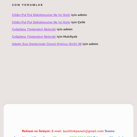
SON YORUMLAR
Cildin Pul Pul Dökülmesine Ne Iyi Gelir
için
admin
Cildin Pul Pul Dökülmesine Ne Iyi Gelir
için
Çelik
Çoğaltma Yöntemleri Nelerdir
için
admin
Çoğaltma Yöntemleri Nelerdir
için
HızlıAyak
Adetin Son Günlerinde Cinsel Ilişkiye Girilir Mi
için
admin
giriş
Reklam ve İletişim:
E-mail:
backlinkpaneli@gmail.com
Teams: