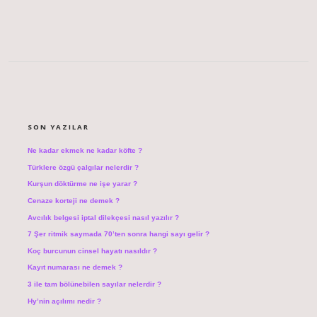
SIDEBAR
SON YAZILAR
Ne kadar ekmek ne kadar köfte ?
Türklere özgü çalgılar nelerdir ?
Kurşun döktürme ne işe yarar ?
Cenaze korteji ne demek ?
Avcılık belgesi iptal dilekçesi nasıl yazılır ?
7 Şer ritmik saymada 70’ten sonra hangi sayı gelir ?
Koç burcunun cinsel hayatı nasıldır ?
Kayıt numarası ne demek ?
3 ile tam bölünebilen sayılar nelerdir ?
Hy’nin açılımı nedir ?