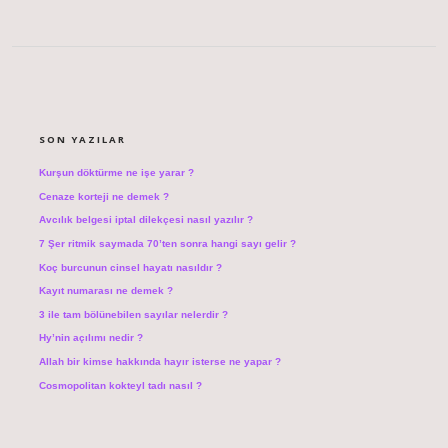
SIDEBAR
SON YAZILAR
Kurşun döktürme ne işe yarar ?
Cenaze korteji ne demek ?
Avcılık belgesi iptal dilekçesi nasıl yazılır ?
7 Şer ritmik saymada 70’ten sonra hangi sayı gelir ?
Koç burcunun cinsel hayatı nasıldır ?
Kayıt numarası ne demek ?
3 ile tam bölünebilen sayılar nelerdir ?
Hy’nin açılımı nedir ?
Allah bir kimse hakkında hayır isterse ne yapar ?
Cosmopolitan kokteyl tadı nasıl ?