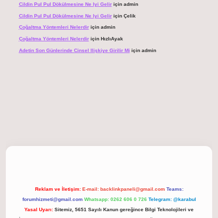
Cildin Pul Pul Dökülmesine Ne Iyi Gelir
için
admin
Cildin Pul Pul Dökülmesine Ne Iyi Gelir
için
Çelik
Çoğaltma Yöntemleri Nelerdir
için
admin
Çoğaltma Yöntemleri Nelerdir
için
HızlıAyak
Adetin Son Günlerinde Cinsel Ilişkiye Girilir Mi
için
admin
giriş
Reklam ve İletişim:
E-mail:
backlinkpaneli@gmail.com
Teams:
forumhizmeti@gmail.com
Whatsapp: 0262 606 0 726
Telegram: @karabul
Yasal Uyarı:
Sitemiz, 5651 Sayılı Kanun gereğince Bilgi Teknolojileri ve