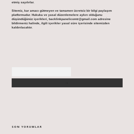
etmiş sayılırlar.
Sitemiz, kar amacı gütmeyen ve tamamen ücretsiz bir bilgi paylaşım
platformudur. Hukuka ve yasal düzenlemelere aykırı olduğunu
düşündüğünüz içerikleri,
backlinkpanelicomtr@gmail.com
adresine
bildirmeniz halinde, ilgili içerikler yasal süre içerisinde sitemizden
kaldırılacaktır.
Arama
SON YORUMLAR