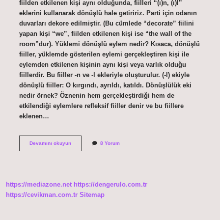
fiilden etkilenen kişi aynı olduğunda, fiilleri “(ı)n, (ı)l”
eklerini kullanarak dönüşlü hale getiririz. Parti için odanın
duvarları dekore edilmiştir. (Bu cümlede “decorate” fiilini
yapan kişi “we”, fiilden etkilenen kişi ise “the wall of the
room”dur). Yüklemi dönüşlü eylem nedir? Kısaca, dönüşlü
fiiller, yüklemde gösterilen eylemi gerçekleştiren kişi ile
eylemden etkilenen kişinin aynı kişi veya varlık olduğu
fiillerdir. Bu fiiller -n ve -l ekleriyle oluşturulur. (-l) ekiyle
dönüşlü fiiller: O kırgındı, ayrıldı, katıldı. Dönüşlülük eki
nedir örnek? Öznenin hem gerçekleştirdiği hem de
etkilendiği eylemlere refleksif fiiller denir ve bu fiillere
eklenen…
Dönüşlü
Devamını okuyun
8 Yorum
Yüklem
Nedir
https://mediazone.net
https://dengerulo.com.tr
https://cevikman.com.tr
Sitemap