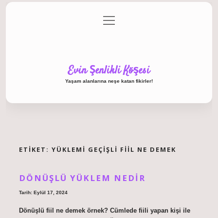
menüyü
Anasayfa
Gizlilik Politikası
Yasal Uyarı
aç
Hakkımızda
Evin Şenlikli Köşesi
Yaşam alanlarına neşe katan fikirler!
ETIKET:
YÜKLEMI GEÇIŞLI FIIL NE DEMEK
DÖNÜŞLÜ YÜKLEM NEDIR
Tarih: Eylül 17, 2024
Dönüşlü fiil ne demek örnek? Cümlede fiili yapan kişi ile