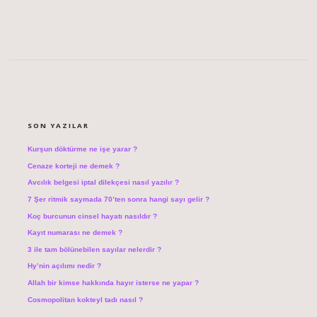
SIDEBAR
SON YAZILAR
Kurşun döktürme ne işe yarar ?
Cenaze korteji ne demek ?
Avcılık belgesi iptal dilekçesi nasıl yazılır ?
7 Şer ritmik saymada 70’ten sonra hangi sayı gelir ?
Koç burcunun cinsel hayatı nasıldır ?
Kayıt numarası ne demek ?
3 ile tam bölünebilen sayılar nelerdir ?
Hy’nin açılımı nedir ?
Allah bir kimse hakkında hayır isterse ne yapar ?
Cosmopolitan kokteyl tadı nasıl ?