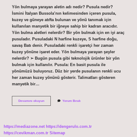
Yön bulmaya yarayan aletin adı nedir? Pusula nedir?
İsmini İtalyan Bussola’nın kelimesinden içeren pusula,
kuzey ve güneye atıfta bulunan ve yönü tanımak için
kullanılan manyetik bir iğneye sahip bir kadran aracıdır.
Yön bulma aletleri nelerdir? Bir yön bulmak için en iyi araç
pusuladır. Pusuladaki N harfine kuzeye, S harfine doğu,
savaş Batı denir. Pusuladaki renkli işaretçi her zaman
kuzey yönüne işaret eder. Yön bulmaya yarayan şeyler
nelerdir? ➢ Bugün pusula gibi teknolojik ürünler bir yön
bulmak için kullanılır. Pusula: En basit pusula ile
yönümüzü buluyoruz. Düz bir yerde pusulanın renkli ucu
her zaman kuzey yönünü gösterir. Talimatları gösteren
manyetik bir…
Yön
Devamını okuyun
Yorum Bırak
Bulmaya
Yarayan
Araca
Ne
Denir
https://mediazone.net
https://dengerulo.com.tr
https://cevikman.com.tr
Sitemap