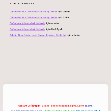
SON YORUMLAR
Cildin Pul Pul Dökülmesine Ne Iyi Gelir
için
admin
Cildin Pul Pul Dökülmesine Ne Iyi Gelir
için
Çelik
Çoğaltma Yöntemleri Nelerdir
için
admin
Çoğaltma Yöntemleri Nelerdir
için
HızlıAyak
Adetin Son Günlerinde Cinsel Ilişkiye Girilir Mi
için
admin
t giriş
Reklam ve İletişim:
E-mail:
backlinkpaneli@gmail.com
Teams:
forumhizmeti@gmail.com
Whatsapp: 0262 606 0 726
Telegram: @karabul