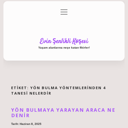
menüyü
Anasayfa
Gizlilik Politikası
Yasal Uyarı
aç
Hakkımızda
Evin Şenlikli Köşesi
Yaşam alanlarına neşe katan fikirler!
ETIKET:
YÖN BULMA YÖNTEMLERINDEN 4
TANESI NELERDIR
YÖN BULMAYA YARAYAN ARACA NE
DENIR
Tarih: Haziran 8, 2025