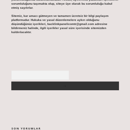
sorumluluğunu taşımakta olup, siteye üye olarak bu sorumluluğu kabul
etmiş sayılırlar.
Sitemiz, kar amacı gütmeyen ve tamamen ücretsiz bir bilgi paylaşım
platformudur. Hukuka ve yasal düzenlemelere aykırı olduğunu
düşündüğünüz içerikleri,
backlinkpanelicomtr@gmail.com
adresine
bildirmeniz halinde, ilgili içerikler yasal süre içerisinde sitemizden
kaldırılacaktır.
Arama
SON YORUMLAR