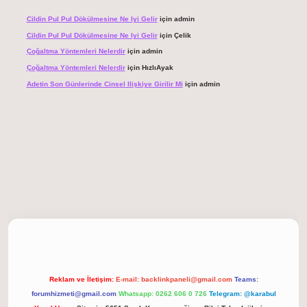
Cildin Pul Pul Dökülmesine Ne Iyi Gelir
için
admin
Cildin Pul Pul Dökülmesine Ne Iyi Gelir
için
Çelik
Çoğaltma Yöntemleri Nelerdir
için
admin
Çoğaltma Yöntemleri Nelerdir
için
HızlıAyak
Adetin Son Günlerinde Cinsel Ilişkiye Girilir Mi
için
admin
giriş
Reklam ve İletişim:
E-mail:
backlinkpaneli@gmail.com
Teams:
forumhizmeti@gmail.com
Whatsapp: 0262 606 0 726
Telegram: @karabul