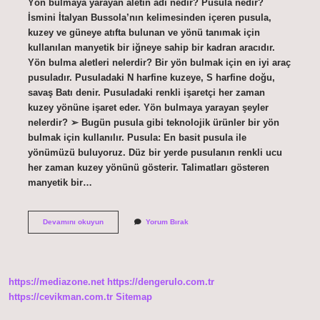
Yön bulmaya yarayan aletin adı nedir? Pusula nedir?
İsmini İtalyan Bussola’nın kelimesinden içeren pusula,
kuzey ve güneye atıfta bulunan ve yönü tanımak için
kullanılan manyetik bir iğneye sahip bir kadran aracıdır.
Yön bulma aletleri nelerdir? Bir yön bulmak için en iyi araç
pusuladır. Pusuladaki N harfine kuzeye, S harfine doğu,
savaş Batı denir. Pusuladaki renkli işaretçi her zaman
kuzey yönüne işaret eder. Yön bulmaya yarayan şeyler
nelerdir? ➢ Bugün pusula gibi teknolojik ürünler bir yön
bulmak için kullanılır. Pusula: En basit pusula ile
yönümüzü buluyoruz. Düz bir yerde pusulanın renkli ucu
her zaman kuzey yönünü gösterir. Talimatları gösteren
manyetik bir…
Yön
Devamını okuyun
Yorum Bırak
Bulmaya
Yarayan
Araca
Ne
Denir
https://mediazone.net
https://dengerulo.com.tr
https://cevikman.com.tr
Sitemap