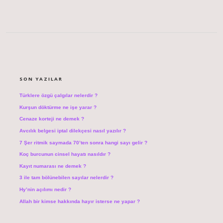
SIDEBAR
SON YAZILAR
Türklere özgü çalgılar nelerdir ?
Kurşun döktürme ne işe yarar ?
Cenaze korteji ne demek ?
Avcılık belgesi iptal dilekçesi nasıl yazılır ?
7 Şer ritmik saymada 70’ten sonra hangi sayı gelir ?
Koç burcunun cinsel hayatı nasıldır ?
Kayıt numarası ne demek ?
3 ile tam bölünebilen sayılar nelerdir ?
Hy’nin açılımı nedir ?
Allah bir kimse hakkında hayır isterse ne yapar ?