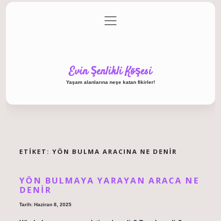
menüyü
Anasayfa
Gizlilik Politikası
Yasal Uyarı
aç
Hakkımızda
Evin Şenlikli Köşesi
Yaşam alanlarına neşe katan fikirler!
ETIKET:
YÖN BULMA ARACINA NE DENIR
YÖN BULMAYA YARAYAN ARACA NE
DENIR
Tarih: Haziran 8, 2025