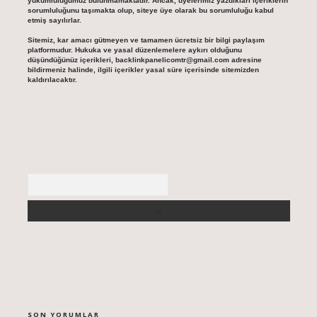
yükümlülüğümüz bulunmamaktadır. Ancak, üyelerimiz yazdıkları içeriklerin
sorumluluğunu taşımakta olup, siteye üye olarak bu sorumluluğu kabul
etmiş sayılırlar.
Sitemiz, kar amacı gütmeyen ve tamamen ücretsiz bir bilgi paylaşım
platformudur. Hukuka ve yasal düzenlemelere aykırı olduğunu
düşündüğünüz içerikleri,
backlinkpanelicomtr@gmail.com
adresine
bildirmeniz halinde, ilgili içerikler yasal süre içerisinde sitemizden
kaldırılacaktır.
Arama
SON YORUMLAR