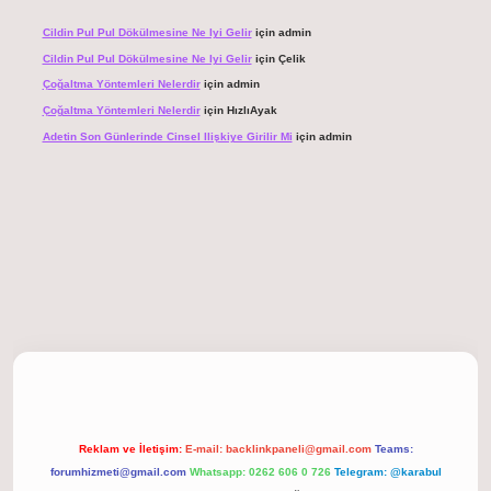
Cildin Pul Pul Dökülmesine Ne Iyi Gelir
için
admin
Cildin Pul Pul Dökülmesine Ne Iyi Gelir
için
Çelik
Çoğaltma Yöntemleri Nelerdir
için
admin
Çoğaltma Yöntemleri Nelerdir
için
HızlıAyak
Adetin Son Günlerinde Cinsel Ilişkiye Girilir Mi
için
admin
nbet giriş
Reklam ve İletişim:
E-mail:
backlinkpaneli@gmail.com
Teams:
forumhizmeti@gmail.com
Whatsapp: 0262 606 0 726
Telegram: @karabul