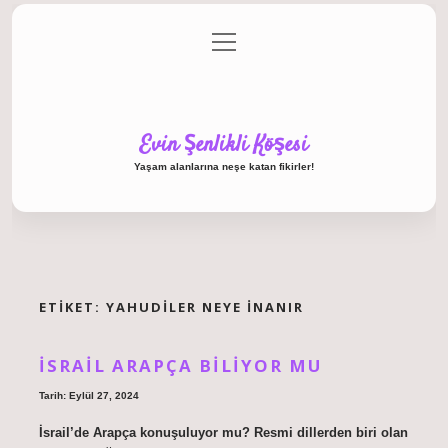
menüyü
Anasayfa
Gizlilik Politikası
Yasal Uyarı
aç
Hakkımızda
Evin Şenlikli Köşesi
Yaşam alanlarına neşe katan fikirler!
ETIKET:
YAHUDILER NEYE INANIR
İSRAIL ARAPÇA BILIYOR MU
Tarih: Eylül 27, 2024
İsrail’de Arapça konuşuluyor mu? Resmi dillerden biri olan