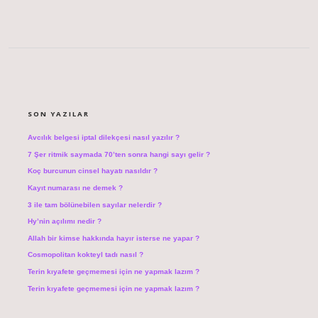
SIDEBAR
SON YAZILAR
Avcılık belgesi iptal dilekçesi nasıl yazılır ?
7 Şer ritmik saymada 70’ten sonra hangi sayı gelir ?
Koç burcunun cinsel hayatı nasıldır ?
Kayıt numarası ne demek ?
3 ile tam bölünebilen sayılar nelerdir ?
Hy’nin açılımı nedir ?
Allah bir kimse hakkında hayır isterse ne yapar ?
Cosmopolitan kokteyl tadı nasıl ?
Terin kıyafete geçmemesi için ne yapmak lazım ?
Terin kıyafete geçmemesi için ne yapmak lazım ?