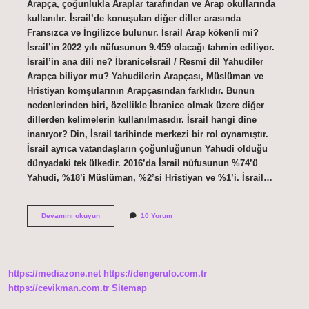
Arapça, çoğunlukla Araplar tarafından ve Arap okullarında
kullanılır. İsrail’de konuşulan diğer diller arasında
Fransızca ve İngilizce bulunur. İsrail Arap kökenli mi?
İsrail’in 2022 yılı nüfusunun 9.459 olacağı tahmin ediliyor.
İsrail’in ana dili ne? İbraniceİsrail / Resmi dil Yahudiler
Arapça biliyor mu? Yahudilerin Arapçası, Müslüman ve
Hristiyan komşularının Arapçasından farklıdır. Bunun
nedenlerinden biri, özellikle İbranice olmak üzere diğer
dillerden kelimelerin kullanılmasıdır. İsrail hangi dine
inanıyor? Din, İsrail tarihinde merkezi bir rol oynamıştır.
İsrail ayrıca vatandaşların çoğunluğunun Yahudi olduğu
dünyadaki tek ülkedir. 2016’da İsrail nüfusunun %74’ü
Yahudi, %18’i Müslüman, %2’si Hristiyan ve %1’i. İsrail…
İSrail
Devamını okuyun
10 Yorum
Arapça
Biliyor
Mu
https://mediazone.net
https://dengerulo.com.tr
https://cevikman.com.tr
Sitemap