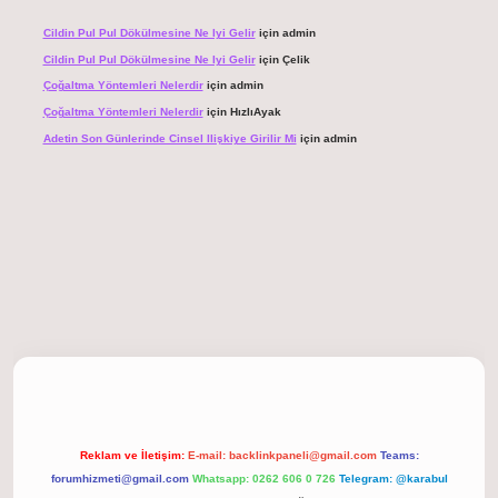
Cildin Pul Pul Dökülmesine Ne Iyi Gelir
için
admin
Cildin Pul Pul Dökülmesine Ne Iyi Gelir
için
Çelik
Çoğaltma Yöntemleri Nelerdir
için
admin
Çoğaltma Yöntemleri Nelerdir
için
HızlıAyak
Adetin Son Günlerinde Cinsel Ilişkiye Girilir Mi
için
admin
giriş
Reklam ve İletişim:
E-mail:
backlinkpaneli@gmail.com
Teams:
forumhizmeti@gmail.com
Whatsapp: 0262 606 0 726
Telegram: @karabul