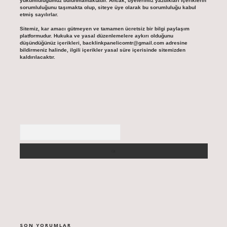
yükümlülüğümüz bulunmamaktadır. Ancak, üyelerimiz yazdıkları içeriklerin
sorumluluğunu taşımakta olup, siteye üye olarak bu sorumluluğu kabul
etmiş sayılırlar.
Sitemiz, kar amacı gütmeyen ve tamamen ücretsiz bir bilgi paylaşım
platformudur. Hukuka ve yasal düzenlemelere aykırı olduğunu
düşündüğünüz içerikleri,
backlinkpanelicomtr@gmail.com
adresine
bildirmeniz halinde, ilgili içerikler yasal süre içerisinde sitemizden
kaldırılacaktır.
Arama
SON YORUMLAR