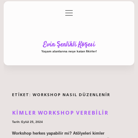
menüyü
Anasayfa
Gizlilik Politikası
Yasal Uyarı
aç
Hakkımızda
Evin Şenlikli Köşesi
Yaşam alanlarına neşe katan fikirler!
ETIKET:
WORKSHOP NASIL DÜZENLENIR
KIMLER WORKSHOP VEREBILIR
Tarih: Eylül 25, 2024
Workshop herkes yapabilir mi? Atölyeleri kimler