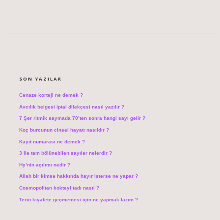
SIDEBAR
SON YAZILAR
Cenaze korteji ne demek ?
Avcılık belgesi iptal dilekçesi nasıl yazılır ?
7 Şer ritmik saymada 70’ten sonra hangi sayı gelir ?
Koç burcunun cinsel hayatı nasıldır ?
Kayıt numarası ne demek ?
3 ile tam bölünebilen sayılar nelerdir ?
Hy’nin açılımı nedir ?
Allah bir kimse hakkında hayır isterse ne yapar ?
Cosmopolitan kokteyl tadı nasıl ?
Terin kıyafete geçmemesi için ne yapmak lazım ?