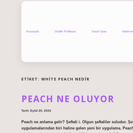
Anasayfa
Gizlilik Politikası
Yasal Uyarı
Hakkım
ETIKET:
WHITE PEACH NEDIR
PEACH NE OLUYOR
Tarih: Eylül 20, 2024
Peach ne anlama gelir? Şeftali i. Olgun şeftaliler suludur. Ş
uygulamalarından biri haline gelen yeni bir uygulama. Peach