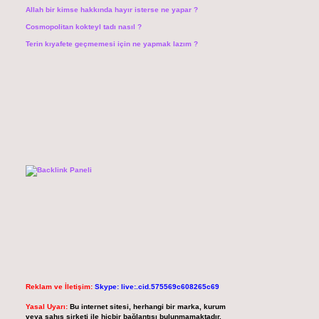
Allah bir kimse hakkında hayır isterse ne yapar ?
Cosmopolitan kokteyl tadı nasıl ?
Terin kıyafete geçmemesi için ne yapmak lazım ?
Reklam ve İletişim:
Skype: live:.cid.575569c608265c69
Yasal Uyarı:
Bu internet sitesi, herhangi bir marka, kurum
veya şahıs şirketi ile hiçbir bağlantısı bulunmamaktadır.