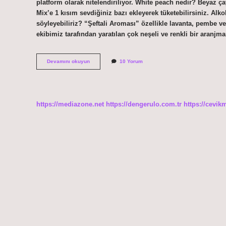
platform olarak nitelendiriliyor. White peach nedir? Beyaz çay
Mix’e 1 kısım sevdiğiniz bazı ekleyerek tüketebilirsiniz. Alk
söyleyebiliriz? “Şeftali Aroması” özellikle lavanta, pembe v
ekibimiz tarafından yaratılan çok neşeli ve renkli bir aranj
Peach
Devamını okuyun
10 Yorum
Ne
Oluyor
https://mediazone.net
https://dengerulo.com.tr
https://cevik