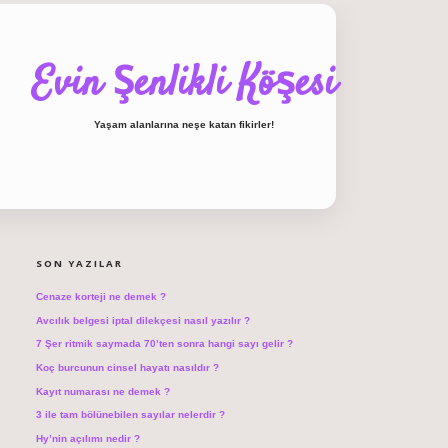
Evin Şenlikli Köşesi
Yaşam alanlarına neşe katan fikirler!
SIDEBAR
hiltonbet giriş
SON YAZILAR
Cenaze korteji ne demek ?
Avcılık belgesi iptal dilekçesi nasıl yazılır ?
7 Şer ritmik saymada 70’ten sonra hangi sayı gelir ?
Koç burcunun cinsel hayatı nasıldır ?
Kayıt numarası ne demek ?
3 ile tam bölünebilen sayılar nelerdir ?
Hy’nin açılımı nedir ?