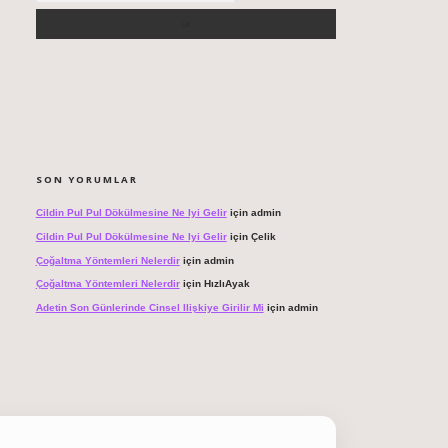
SON YORUMLAR
Cildin Pul Pul Dökülmesine Ne Iyi Gelir
için
admin
Cildin Pul Pul Dökülmesine Ne Iyi Gelir
için
Çelik
Çoğaltma Yöntemleri Nelerdir
için
admin
Çoğaltma Yöntemleri Nelerdir
için
HızlıAyak
Adetin Son Günlerinde Cinsel Ilişkiye Girilir Mi
için
admin