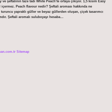
 ve şeftalinin taze tadı White Peach’te ortaya çıkıyor. 1,5 kısım Easy
ol içermez. Peach flavour nedir? Şeftali aroması hakkında ne
e turuncu yapraklı güller ve beyaz güllerden oluşan, çiçek tasarımcı
mandır. Şeftali aromalı suluboyayı hesaba…
man.com.tr
Sitemap