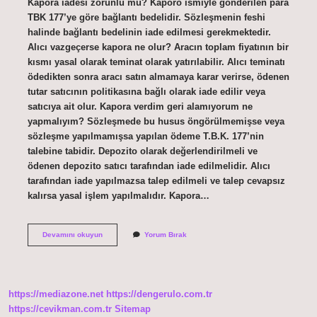
Kapora iadesi zorunlu mu? Kaporo ismiyle gönderilen para
TBK 177’ye göre bağlantı bedelidir. Sözleşmenin feshi
halinde bağlantı bedelinin iade edilmesi gerekmektedir.
Alıcı vazgeçerse kapora ne olur? Aracın toplam fiyatının bir
kısmı yasal olarak teminat olarak yatırılabilir. Alıcı teminatı
ödedikten sonra aracı satın almamaya karar verirse, ödenen
tutar satıcının politikasına bağlı olarak iade edilir veya
satıcıya ait olur. Kapora verdim geri alamıyorum ne
yapmalıyım? Sözleşmede bu husus öngörülmemişse veya
sözleşme yapılmamışsa yapılan ödeme T.B.K. 177’nin
talebine tabidir. Depozito olarak değerlendirilmeli ve
ödenen depozito satıcı tarafından iade edilmelidir. Alıcı
tarafından iade yapılmazsa talep edilmeli ve talep cevapsız
kalırsa yasal işlem yapılmalıdır. Kapora…
Kapora
Devamını okuyun
Yorum Bırak
Iade
Etmemek
Suç
Mu
https://mediazone.net
https://dengerulo.com.tr
https://cevikman.com.tr
Sitemap