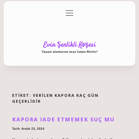
menüyü
Anasayfa
Gizlilik Politikası
Yasal Uyarı
aç
Hakkımızda
Evin Şenlikli Köşesi
Yaşam alanlarına neşe katan fikirler!
ETIKET:
VERILEN KAPORA KAÇ GÜN
GEÇERLIDIR
KAPORA IADE ETMEMEK SUÇ MU
Tarih: Aralık 23, 2024