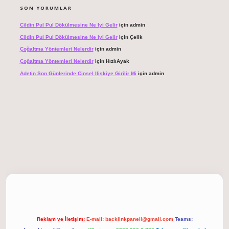
SON YORUMLAR
Cildin Pul Pul Dökülmesine Ne Iyi Gelir
için
admin
Cildin Pul Pul Dökülmesine Ne Iyi Gelir
için
Çelik
Çoğaltma Yöntemleri Nelerdir
için
admin
Çoğaltma Yöntemleri Nelerdir
için
HızlıAyak
Adetin Son Günlerinde Cinsel Ilişkiye Girilir Mi
için
admin
giriş
Reklam ve İletişim:
E-mail:
backlinkpaneli@gmail.com
Teams: