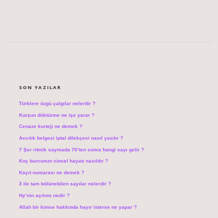
SIDEBAR
SON YAZILAR
Türklere özgü çalgılar nelerdir ?
Kurşun döktürme ne işe yarar ?
Cenaze korteji ne demek ?
Avcılık belgesi iptal dilekçesi nasıl yazılır ?
7 Şer ritmik saymada 70’ten sonra hangi sayı gelir ?
Koç burcunun cinsel hayatı nasıldır ?
Kayıt numarası ne demek ?
3 ile tam bölünebilen sayılar nelerdir ?
Hy’nin açılımı nedir ?
Allah bir kimse hakkında hayır isterse ne yapar ?