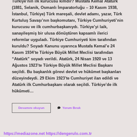
Türkiye’nin ilk kurucusu kimdir? Mustafa Kemal Atatürk
(1881, Selanik, Osmanlı İmparatorluğu – 10 Kasım 1938,
İstanbul, Türkiye) Türk mareşali, devlet adamı, yazar, Türk
Kurtuluş Savaşı’nın başkomutanı, Türkiye Cumhuriyeti’nin
kurucusu ve ilk cumhurbaşkanıydı. Türkiye’yi laik,
sanayileşmiş bir ulusa dönüştüren kapsamlı ilerici
reformlar uyguladı. Türkiye Cumhuriyeti kim tarafından
kuruldu? Soyadı Kanunu uyarınca Mustafa Kemal’e 24
Kasım 1934’te Türkiye Büyük Millet Meclisi tarafından
“Atatürk” soyadı verildi. Atatürk, 24 Nisan 1920 ve 13
Ağustos 1923’te Türkiye Büyük Millet Meclisi Başkanı
seçildi. Bu başkanlık görevi devlet ve hükümet başkanları
düzeyindeydi. 29 Ekim 1923’te Cumhuriyet ilan edildi ve
Atatürk ilk Cumhurbaşkanı olarak seçildi. Türkiye’de ilk
hükümeti…
Türkiye
Devamını okuyun
Yorum Bırak
Cumhuriyeti
Ilk
Kim
Kurdu
https://mediazone.net
https://dengerulo.com.tr