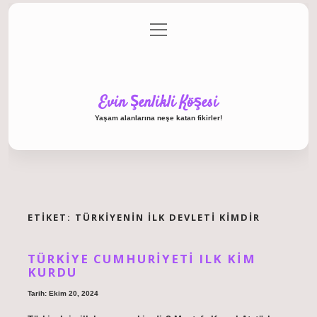
menüyü
Anasayfa
Gizlilik Politikası
Yasal Uyarı
aç
Hakkımızda
Evin Şenlikli Köşesi
Yaşam alanlarına neşe katan fikirler!
ETIKET:
TÜRKIYENIN ILK DEVLETI KIMDIR
TÜRKIYE CUMHURIYETI ILK KIM
KURDU
Tarih: Ekim 20, 2024