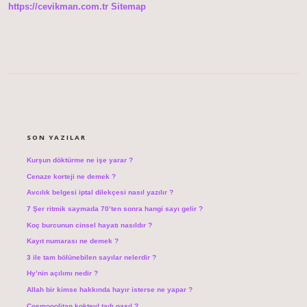
https://cevikman.com.tr
Sitemap
SIDEBAR
SON YAZILAR
Kurşun döktürme ne işe yarar ?
Cenaze korteji ne demek ?
Avcılık belgesi iptal dilekçesi nasıl yazılır ?
7 Şer ritmik saymada 70’ten sonra hangi sayı gelir ?
Koç burcunun cinsel hayatı nasıldır ?
Kayıt numarası ne demek ?
3 ile tam bölünebilen sayılar nelerdir ?
Hy’nin açılımı nedir ?
Allah bir kimse hakkında hayır isterse ne yapar ?
Cosmopolitan kokteyl tadı nasıl ?