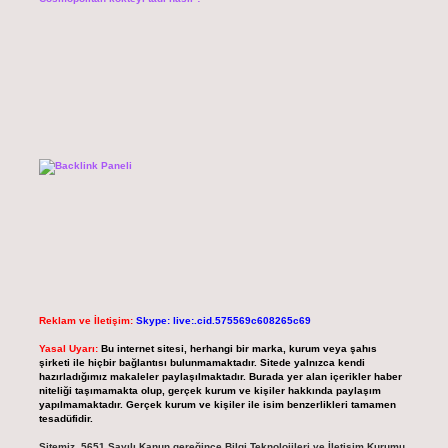
Reklam ve İletişim:
Skype: live:.cid.575569c608265c69
Yasal Uyarı:
Bu internet sitesi, herhangi bir marka, kurum veya şahıs
şirketi ile hiçbir bağlantısı bulunmamaktadır. Sitede yalnızca kendi
hazırladığımız makaleler paylaşılmaktadır. Burada yer alan içerikler haber
niteliği taşımamakta olup, gerçek kurum ve kişiler hakkında paylaşım
yapılmamaktadır. Gerçek kurum ve kişiler ile isim benzerlikleri tamamen
tesadüfidir.
Sitemiz, 5651 Sayılı Kanun gereğince Bilgi Teknolojileri ve İletişim Kurumu