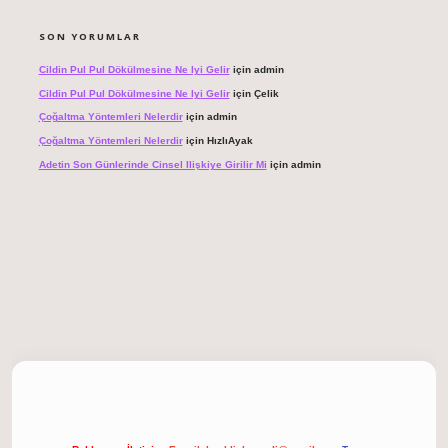
SON YORUMLAR
Cildin Pul Pul Dökülmesine Ne Iyi Gelir
için
admin
Cildin Pul Pul Dökülmesine Ne Iyi Gelir
için
Çelik
Çoğaltma Yöntemleri Nelerdir
için
admin
Çoğaltma Yöntemleri Nelerdir
için
HızlıAyak
Adetin Son Günlerinde Cinsel Ilişkiye Girilir Mi
için
admin
giriş