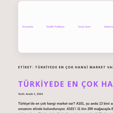
Anasayfa
Gizlilik Politikası
Yasal Uyarı
Hakkım
ETIKET:
TÜRKIYEDE EN ÇOK HANGI MARKET VA
TÜRKIYEDE EN ÇOK H
Tarih: Aralık 1, 2024
Türkiye’de en çok hangi market var? A101, şu anda 13 bini 
unvanını elinde bulunduruyor. A101’i 11 bin 200 mağazayla 