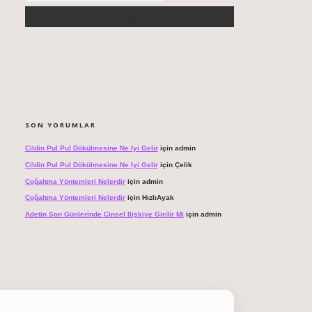
SON YORUMLAR
Cildin Pul Pul Dökülmesine Ne Iyi Gelir
için
admin
Cildin Pul Pul Dökülmesine Ne Iyi Gelir
için
Çelik
Çoğaltma Yöntemleri Nelerdir
için
admin
Çoğaltma Yöntemleri Nelerdir
için
HızlıAyak
Adetin Son Günlerinde Cinsel Ilişkiye Girilir Mi
için
admin