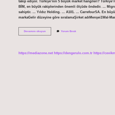
takip ediyor. Türkiye’nin 5 büyük market hangileri? Türkiye
BİM, en büyük rakiplerinden önemli ölçüde öndedir. … Migro
sahiptir. … Yıldız Holding. … A101. … CarrefourSA. En büyük
markaGelir düzeyine göre sıralamaŞirket adıMenşei1Wal
Türkiyede
Devamını okuyun
Yorum Bırak
En
Çok
Hangi
Market
https://mediazone.net
https://dengerulo.com.tr
https://cevik