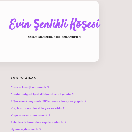
Evin Şenlikli Köşesi
Yaşam alanlarına neşe katan fikirler!
SIDEBAR
hiltonbet giriş
SON YAZILAR
Cenaze korteji ne demek ?
Avcılık belgesi iptal dilekçesi nasıl yazılır ?
7 Şer ritmik saymada 70’ten sonra hangi sayı gelir ?
Koç burcunun cinsel hayatı nasıldır ?
Kayıt numarası ne demek ?
3 ile tam bölünebilen sayılar nelerdir ?
Hy’nin açılımı nedir ?