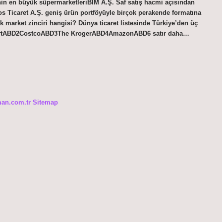
’nin en büyük süpermarketleriBİM A.Ş. Saf satış hacmi açısından
s Ticaret A.Ş. geniş ürün portföyüyle birçok perakende formatına
 market zinciri hangisi? Dünya ticaret listesinde Türkiye’den üç
-MartABD2CostcoABD3The KrogerABD4AmazonABD6 satır daha…
man.com.tr
Sitemap