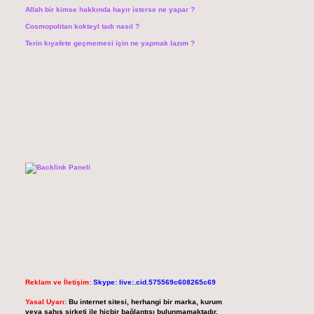
Allah bir kimse hakkında hayır isterse ne yapar ?
Cosmopolitan kokteyl tadı nasıl ?
Terin kıyafete geçmemesi için ne yapmak lazım ?
Reklam ve İletişim:
Skype: live:.cid.575569c608265c69
Yasal Uyarı:
Bu internet sitesi, herhangi bir marka, kurum
veya şahıs şirketi ile hiçbir bağlantısı bulunmamaktadır.