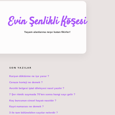
Evin Şenlikli Köşesi
Yaşam alanlarına neşe katan fikirler!
SIDEBAR
hiltonbet giriş
SON YAZILAR
Kurşun döktürme ne işe yarar ?
Cenaze korteji ne demek ?
Avcılık belgesi iptal dilekçesi nasıl yazılır ?
7 Şer ritmik saymada 70’ten sonra hangi sayı gelir ?
Koç burcunun cinsel hayatı nasıldır ?
Kayıt numarası ne demek ?
3 ile tam bölünebilen sayılar nelerdir ?