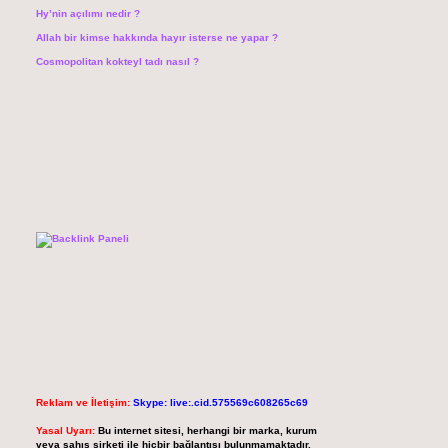
Hy’nin açılımı nedir ?
Allah bir kimse hakkında hayır isterse ne yapar ?
Cosmopolitan kokteyl tadı nasıl ?
Reklam ve İletişim:
Skype: live:.cid.575569c608265c69
Yasal Uyarı:
Bu internet sitesi, herhangi bir marka, kurum
veya şahıs şirketi ile hiçbir bağlantısı bulunmamaktadır.