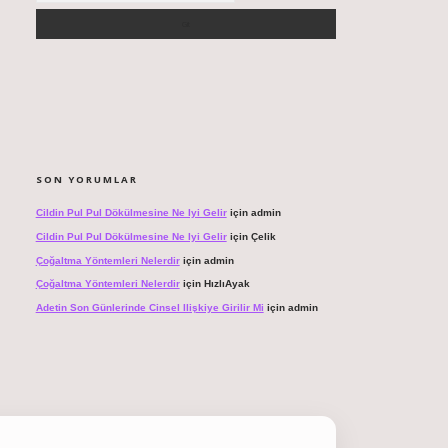
SON YORUMLAR
Cildin Pul Pul Dökülmesine Ne Iyi Gelir
için
admin
Cildin Pul Pul Dökülmesine Ne Iyi Gelir
için
Çelik
Çoğaltma Yöntemleri Nelerdir
için
admin
Çoğaltma Yöntemleri Nelerdir
için
HızlıAyak
Adetin Son Günlerinde Cinsel Ilişkiye Girilir Mi
için
admin