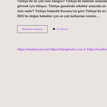
Türkiye’de en çok isim hangisi? Türkiye’de kadınlar arasında
görmek için tıklayın. Türkiye genelinde erkekler arasında en
isim nedir? Türkiye İstatistik Kurumu’na göre Türkiye’de en ç
2021’de doğan bebekler için en çok kullanılan isimler…
Dünyada
Devamını okuyun
14 Yorum
En
Çok
Kullanılan
Isim
Nedir
https://mediazone.net
https://dengerulo.com.tr
https://cevik