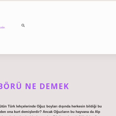
ızda
 BÖRÜ NE DEMEK
ün Türk lehçelerinde Oğuz boyları dışında herkesin bildiği bu
eden ona kurt demişlerdir? Ancak Oğuzların bu hayvana da Alp