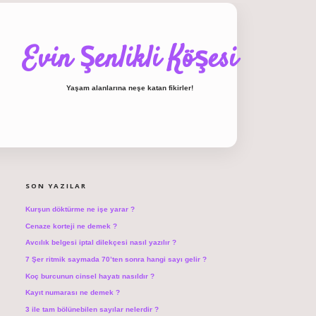
Evin Şenlikli Köşesi
Yaşam alanlarına neşe katan fikirler!
SIDEBAR
hiltonbet giriş
SON YAZILAR
Kurşun döktürme ne işe yarar ?
Cenaze korteji ne demek ?
Avcılık belgesi iptal dilekçesi nasıl yazılır ?
7 Şer ritmik saymada 70’ten sonra hangi sayı gelir ?
Koç burcunun cinsel hayatı nasıldır ?
Kayıt numarası ne demek ?
3 ile tam bölünebilen sayılar nelerdir ?