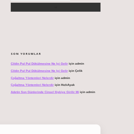
SON YORUMLAR
Cildin Pul Pul Dökülmesine Ne Iyi Gelir
için
admin
Cildin Pul Pul Dökülmesine Ne Iyi Gelir
için
Çelik
Çoğaltma Yöntemleri Nelerdir
için
admin
Çoğaltma Yöntemleri Nelerdir
için
HızlıAyak
Adetin Son Günlerinde Cinsel Ilişkiye Girilir Mi
için
admin