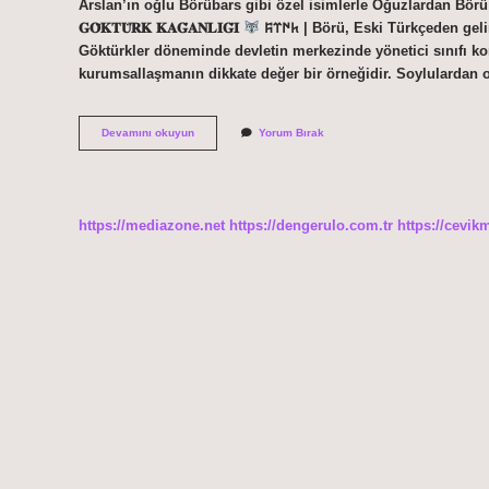
Arslan’ın oğlu Börübars gibi özel isimlerle Oğuzlardan Bör
‎𝐆𝐎̈𝐊𝐓𝐔̈𝐑𝐊 𝐊𝐀𝐆̆𝐀𝐍𝐋𝐈𝐆̆𝐈
𐱅𐰇𐰼𐰰‎ | Börü, Eski Türkçeden gelir ve kurt, yiğit, yiğit, yiğit anlamına gelir. Börü ne demek Askeri?
Göktürkler döneminde devletin merkezinde yönetici sınıfı ko
kurumsallaşmanın dikkate değer bir örneğidir. Soylulardan 
Türk
Devamını okuyun
Yorum Bırak
Mitolojisinde
Börü
Ne
Demek
https://mediazone.net
https://dengerulo.com.tr
https://cevik