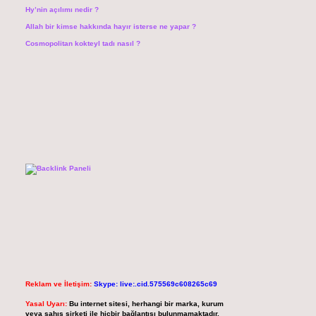
Hy’nin açılımı nedir ?
Allah bir kimse hakkında hayır isterse ne yapar ?
Cosmopolitan kokteyl tadı nasıl ?
Reklam ve İletişim:
Skype: live:.cid.575569c608265c69
Yasal Uyarı:
Bu internet sitesi, herhangi bir marka, kurum
veya şahıs şirketi ile hiçbir bağlantısı bulunmamaktadır.