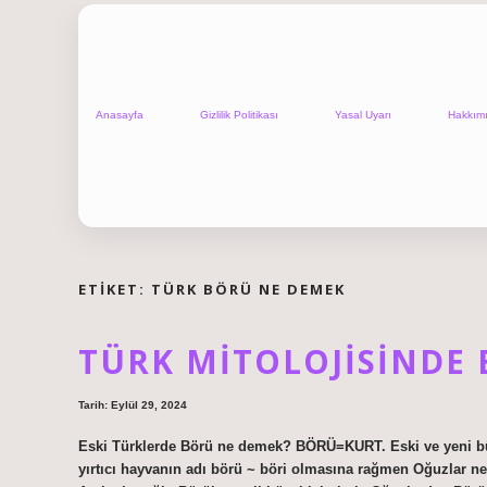
Anasayfa
Gizlilik Politikası
Yasal Uyarı
Hakkım
ETIKET:
TÜRK BÖRÜ NE DEMEK
TÜRK MITOLOJISINDE
Tarih: Eylül 29, 2024
Eski Türklerde Börü ne demek? BÖRÜ=KURT. Eski ve yeni büt
yırtıcı hayvanın adı börü ~ böri olmasına rağmen Oğuzlar n