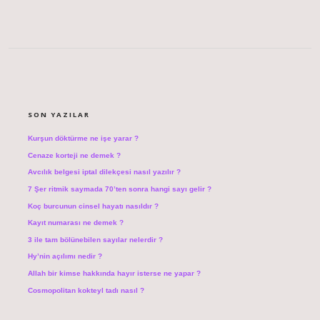
SIDEBAR
SON YAZILAR
Kurşun döktürme ne işe yarar ?
Cenaze korteji ne demek ?
Avcılık belgesi iptal dilekçesi nasıl yazılır ?
7 Şer ritmik saymada 70’ten sonra hangi sayı gelir ?
Koç burcunun cinsel hayatı nasıldır ?
Kayıt numarası ne demek ?
3 ile tam bölünebilen sayılar nelerdir ?
Hy’nin açılımı nedir ?
Allah bir kimse hakkında hayır isterse ne yapar ?
Cosmopolitan kokteyl tadı nasıl ?