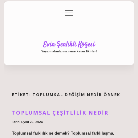
menüyü
Anasayfa
Gizlilik Politikası
Yasal Uyarı
aç
Hakkımızda
Evin Şenlikli Köşesi
Yaşam alanlarına neşe katan fikirler!
ETIKET:
TOPLUMSAL DEĞIŞIM NEDIR ÖRNEK
TOPLUMSAL ÇEŞITLILIK NEDIR
Tarih: Eylül 23, 2024
Toplumsal farklılık ne demek? Toplumsal farklılaşma,