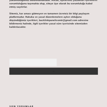
yükümlülüğümüz bulunmamaktadır. Ancak, üyelerimiz yazdıkları içeriklerin
sorumluluğunu taşımakta olup, siteye üye olarak bu sorumluluğu kabul
etmiş sayılırlar.
Sitemiz, kar amacı gütmeyen ve tamamen ücretsiz bir bilgi paylaşım
platformudur. Hukuka ve yasal düzenlemelere aykırı olduğunu
düşündüğünüz içerikleri,
backlinkpanelicomtr@gmail.com
adresine
bildirmeniz halinde, ilgili içerikler yasal süre içerisinde sitemizden
kaldırılacaktır.
Arama
SON YORUMLAR