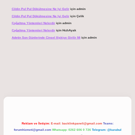
Cildin Pul Pul Dökülmesine Ne Iyi Gelir
için
admin
Cildin Pul Pul Dökülmesine Ne Iyi Gelir
için
Çelik
Çoğaltma Yöntemleri Nelerdir
için
admin
Çoğaltma Yöntemleri Nelerdir
için
HızlıAyak
Adetin Son Günlerinde Cinsel Ilişkiye Girilir Mi
için
admin
t giriş
Reklam ve İletişim:
E-mail:
backlinkpaneli@gmail.com
Teams:
forumhizmeti@gmail.com
Whatsapp: 0262 606 0 726
Telegram: @karabul