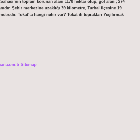
Sahası’nın toplam korunan alanı 1170 hektar olup, göl alanı; 274
anıdır. Şehir merkezine uzaklığı 39 kilometre, Turhal ilçesine 19
metredir. Tokat’ta hangi nehir var? Tokat ili toprakları Yeşilırmak
man.com.tr
Sitemap