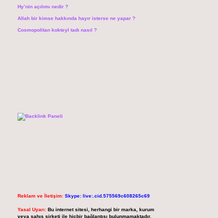
Hy’nin açılımı nedir ?
Allah bir kimse hakkında hayır isterse ne yapar ?
Cosmopolitan kokteyl tadı nasıl ?
Reklam ve İletişim:
Skype: live:.cid.575569c608265c69
Yasal Uyarı:
Bu internet sitesi, herhangi bir marka, kurum
veya şahıs şirketi ile hiçbir bağlantısı bulunmamaktadır.