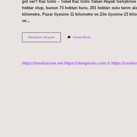
göl var? Kaz Gölü – Tokat Kaz Gölü Yaban Hayatı Geliştirme 
hektar olup, bunun 73 hektarı kuru, 201 hektarı sulu tarım al
kilometre, Pazar ilçesine 11 kilometre ve Zile ilçesine 23 kilo
ve…
Tokatta
Devamını okuyun
Yorum Bırak
Hangi
Baraj
Var
https://mediazone.net
https://dengerulo.com.tr
https://cevik