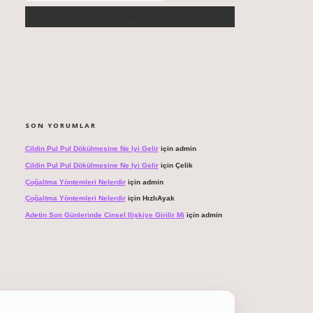
SON YORUMLAR
Cildin Pul Pul Dökülmesine Ne Iyi Gelir
için
admin
Cildin Pul Pul Dökülmesine Ne Iyi Gelir
için
Çelik
Çoğaltma Yöntemleri Nelerdir
için
admin
Çoğaltma Yöntemleri Nelerdir
için
HızlıAyak
Adetin Son Günlerinde Cinsel Ilişkiye Girilir Mi
için
admin