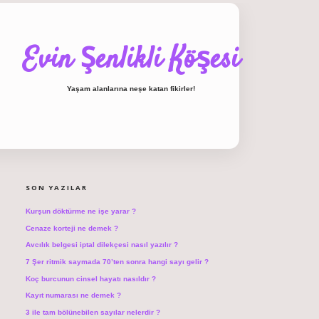
Evin Şenlikli Köşesi
Yaşam alanlarına neşe katan fikirler!
SIDEBAR
hiltonbet giriş
SON YAZILAR
Kurşun döktürme ne işe yarar ?
Cenaze korteji ne demek ?
Avcılık belgesi iptal dilekçesi nasıl yazılır ?
7 Şer ritmik saymada 70’ten sonra hangi sayı gelir ?
Koç burcunun cinsel hayatı nasıldır ?
Kayıt numarası ne demek ?
3 ile tam bölünebilen sayılar nelerdir ?