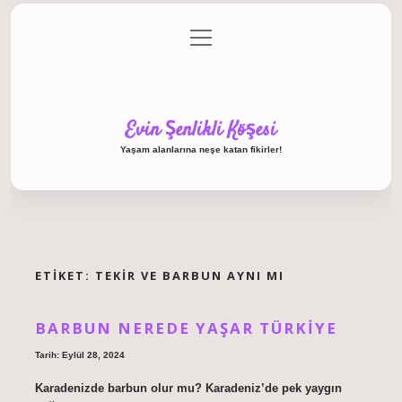
menüyü
Anasayfa
Gizlilik Politikası
Yasal Uyarı
aç
Hakkımızda
Evin Şenlikli Köşesi
Yaşam alanlarına neşe katan fikirler!
ETIKET:
TEKIR VE BARBUN AYNI MI
BARBUN NEREDE YAŞAR TÜRKIYE
Tarih: Eylül 28, 2024
Karadenizde barbun olur mu? Karadeniz’de pek yaygın