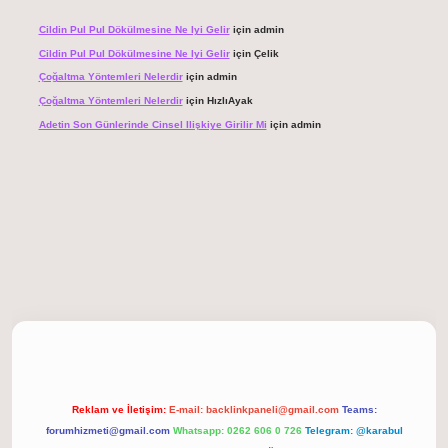
Cildin Pul Pul Dökülmesine Ne Iyi Gelir
için
admin
Cildin Pul Pul Dökülmesine Ne Iyi Gelir
için
Çelik
Çoğaltma Yöntemleri Nelerdir
için
admin
Çoğaltma Yöntemleri Nelerdir
için
HızlıAyak
Adetin Son Günlerinde Cinsel Ilişkiye Girilir Mi
için
admin
iriş
Reklam ve İletişim:
E-mail:
backlinkpaneli@gmail.com
Teams:
forumhizmeti@gmail.com
Whatsapp: 0262 606 0 726
Telegram: @karabul