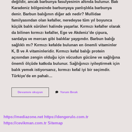
değildir, ancak barbunya fasulyesinin altında bulunur. Batı
Karadeniz bölgesinde barbunyaya yanlışlıkla barbunya
denir. Barbun balığının diğer adı nedir? Mullidae
familyasından olan kefaller, neredeyse tüm yıl boyunca
küçük balık sürüleri halinde yaşarlar. Kırmızı kefaller olarak
da bilinen kırmızı kefaller, Ege ve Akdeniz’de çipura,
sardalya ve mercan gibi balıklar yaygındır. Barbun balığı
sağlıklı mı? Kırmızı kefalde bulunan en önemli vitaminler
K, B ve A vitaminleridir. Kırmızı kefal balığı protein
açısından zengin olduğu için vücudun gücüne ve sağlığına
önemli ölçüde katkıda bulunur. Sağlığınızı iyileştirmek için
balık yemek istiyorsanız, kırmızı kefal iyi bir seçimdir.
Türkiye’de en pahalı…
Barbun
Devamını okuyun
Yorum Bırak
Nerede
Yaşar
Türkiye
https://mediazone.net
https://dengerulo.com.tr
https://cevikman.com.tr
Sitemap