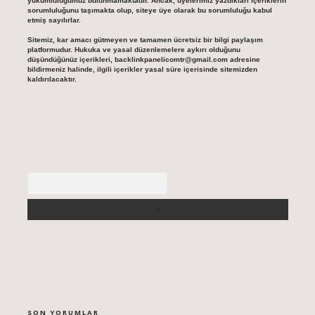
yükümlülüğümüz bulunmamaktadır. Ancak, üyelerimiz yazdıkları içeriklerin
sorumluluğunu taşımakta olup, siteye üye olarak bu sorumluluğu kabul
etmiş sayılırlar.
Sitemiz, kar amacı gütmeyen ve tamamen ücretsiz bir bilgi paylaşım
platformudur. Hukuka ve yasal düzenlemelere aykırı olduğunu
düşündüğünüz içerikleri,
backlinkpanelicomtr@gmail.com
adresine
bildirmeniz halinde, ilgili içerikler yasal süre içerisinde sitemizden
kaldırılacaktır.
Arama
SON YORUMLAR