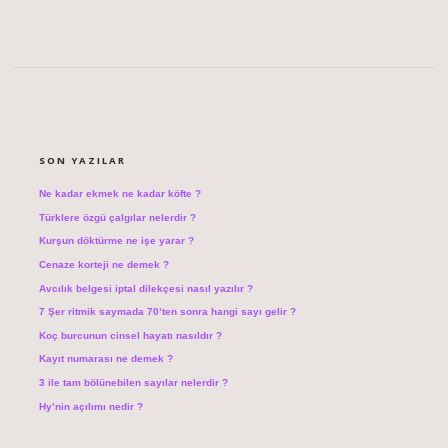
SIDEBAR
SON YAZILAR
Ne kadar ekmek ne kadar köfte ?
Türklere özgü çalgılar nelerdir ?
Kurşun döktürme ne işe yarar ?
Cenaze korteji ne demek ?
Avcılık belgesi iptal dilekçesi nasıl yazılır ?
7 Şer ritmik saymada 70’ten sonra hangi sayı gelir ?
Koç burcunun cinsel hayatı nasıldır ?
Kayıt numarası ne demek ?
3 ile tam bölünebilen sayılar nelerdir ?
Hy’nin açılımı nedir ?