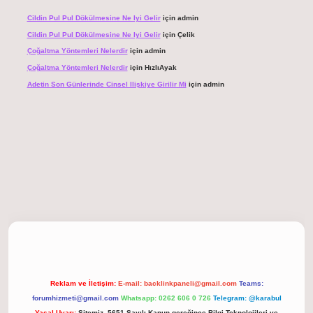
Cildin Pul Pul Dökülmesine Ne Iyi Gelir
için
admin
Cildin Pul Pul Dökülmesine Ne Iyi Gelir
için
Çelik
Çoğaltma Yöntemleri Nelerdir
için
admin
Çoğaltma Yöntemleri Nelerdir
için
HızlıAyak
Adetin Son Günlerinde Cinsel Ilişkiye Girilir Mi
için
admin
giriş
Reklam ve İletişim:
E-mail:
backlinkpaneli@gmail.com
Teams:
forumhizmeti@gmail.com
Whatsapp: 0262 606 0 726
Telegram: @karabul
Yasal Uyarı:
Sitemiz, 5651 Sayılı Kanun gereğince Bilgi Teknolojileri ve