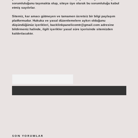
sorumluluğunu taşımakta olup, siteye üye olarak bu sorumluluğu kabul
etmiş sayılırlar.
Sitemiz, kar amacı gütmeyen ve tamamen ücretsiz bir bilgi paylaşım
platformudur. Hukuka ve yasal düzenlemelere aykırı olduğunu
düşündüğünüz içerikleri,
backlinkpanelicomtr@gmail.com
adresine
bildirmeniz halinde, ilgili içerikler yasal süre içerisinde sitemizden
kaldırılacaktır.
Arama
SON YORUMLAR