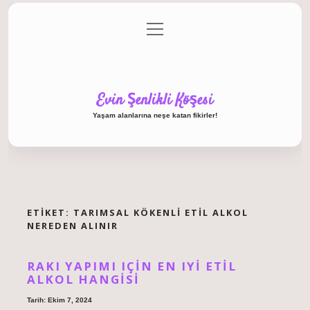
menüyü
Anasayfa
Gizlilik Politikası
Yasal Uyarı
aç
Hakkımızda
Evin Şenlikli Köşesi
Yaşam alanlarına neşe katan fikirler!
ETIKET:
TARIMSAL KÖKENLI ETIL ALKOL
NEREDEN ALINIR
RAKI YAPIMI IÇIN EN IYI ETIL
ALKOL HANGISI
Tarih: Ekim 7, 2024