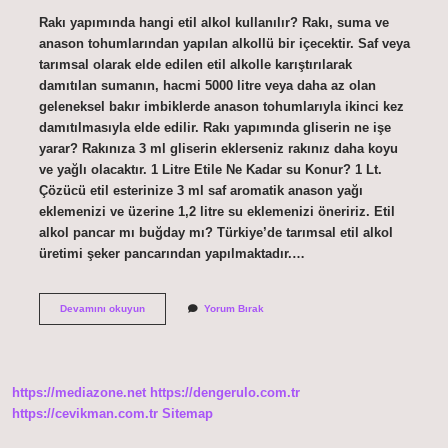
Rakı yapımında hangi etil alkol kullanılır? Rakı, suma ve
anason tohumlarından yapılan alkollü bir içecektir. Saf veya
tarımsal olarak elde edilen etil alkolle karıştırılarak
damıtılan sumanın, hacmi 5000 litre veya daha az olan
geleneksel bakır imbiklerde anason tohumlarıyla ikinci kez
damıtılmasıyla elde edilir. Rakı yapımında gliserin ne işe
yarar? Rakınıza 3 ml gliserin eklerseniz rakınız daha koyu
ve yağlı olacaktır. 1 Litre Etile Ne Kadar su Konur? 1 Lt.
Çözücü etil esterinize 3 ml saf aromatik anason yağı
eklemenizi ve üzerine 1,2 litre su eklemenizi öneririz. Etil
alkol pancar mı buğday mı? Türkiye’de tarımsal etil alkol
üretimi şeker pancarından yapılmaktadır.…
Rakı
Devamını okuyun
Yorum Bırak
Yapımı
Için
En
Iyi
Etil
https://mediazone.net
https://dengerulo.com.tr
Alkol
Hangisi
https://cevikman.com.tr
Sitemap