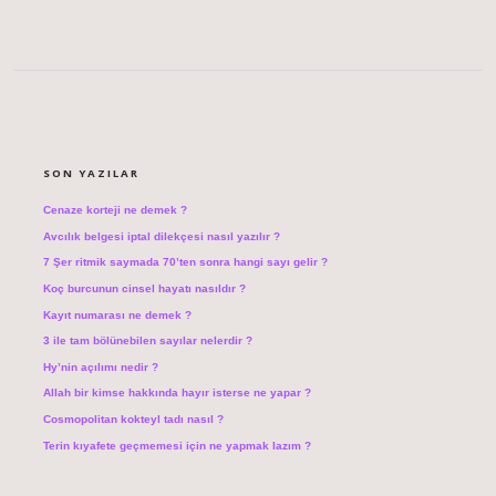
SIDEBAR
SON YAZILAR
Cenaze korteji ne demek ?
Avcılık belgesi iptal dilekçesi nasıl yazılır ?
7 Şer ritmik saymada 70’ten sonra hangi sayı gelir ?
Koç burcunun cinsel hayatı nasıldır ?
Kayıt numarası ne demek ?
3 ile tam bölünebilen sayılar nelerdir ?
Hy’nin açılımı nedir ?
Allah bir kimse hakkında hayır isterse ne yapar ?
Cosmopolitan kokteyl tadı nasıl ?
Terin kıyafete geçmemesi için ne yapmak lazım ?