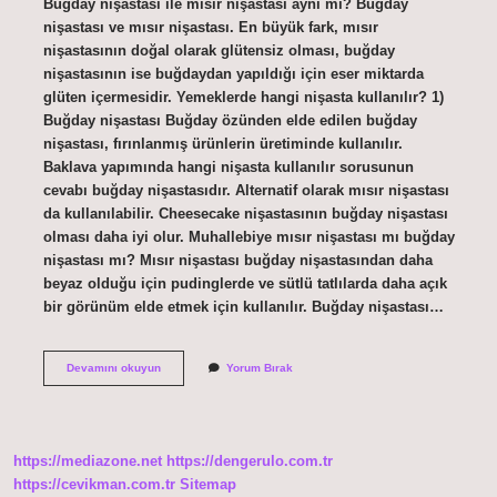
Buğday nişastası ile mısır nişastası aynı mı? Buğday
nişastası ve mısır nişastası. En büyük fark, mısır
nişastasının doğal olarak glütensiz olması, buğday
nişastasının ise buğdaydan yapıldığı için eser miktarda
glüten içermesidir. Yemeklerde hangi nişasta kullanılır? 1)
Buğday nişastası Buğday özünden elde edilen buğday
nişastası, fırınlanmış ürünlerin üretiminde kullanılır.
Baklava yapımında hangi nişasta kullanılır sorusunun
cevabı buğday nişastasıdır. Alternatif olarak mısır nişastası
da kullanılabilir. Cheesecake nişastasının buğday nişastası
olması daha iyi olur. Muhallebiye mısır nişastası mı buğday
nişastası mı? Mısır nişastası buğday nişastasından daha
beyaz olduğu için pudinglerde ve sütlü tatlılarda daha açık
bir görünüm elde etmek için kullanılır. Buğday nişastası…
En
Devamını okuyun
Yorum Bırak
Iyi
Nişasta
Hangisi
https://mediazone.net
https://dengerulo.com.tr
https://cevikman.com.tr
Sitemap