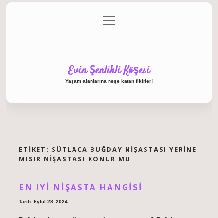
menüyü
Anasayfa
Gizlilik Politikası
Yasal Uyarı
aç
Hakkımızda
Evin Şenlikli Köşesi
Yaşam alanlarına neşe katan fikirler!
ETIKET:
SÜTLACA BUĞDAY NIŞASTASI YERINE
MISIR NIŞASTASI KONUR MU
EN IYI NIŞASTA HANGISI
Tarih: Eylül 28, 2024