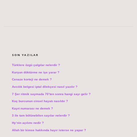
SIDEBAR
SON YAZILAR
Türklere özgü çalgılar nelerdir ?
Kurşun döktürme ne işe yarar ?
Cenaze korteji ne demek ?
Avcılık belgesi iptal dilekçesi nasıl yazılır ?
7 Şer ritmik saymada 70’ten sonra hangi sayı gelir ?
Koç burcunun cinsel hayatı nasıldır ?
Kayıt numarası ne demek ?
3 ile tam bölünebilen sayılar nelerdir ?
Hy’nin açılımı nedir ?
Allah bir kimse hakkında hayır isterse ne yapar ?