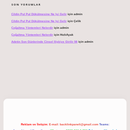
SON YORUMLAR
Cildin Pul Pul Dökülmesine Ne Iyi Gelir
için
admin
Cildin Pul Pul Dökülmesine Ne Iyi Gelir
için
Çelik
Çoğaltma Yöntemleri Nelerdir
için
admin
Çoğaltma Yöntemleri Nelerdir
için
HızlıAyak
Adetin Son Günlerinde Cinsel Ilişkiye Girilir Mi
için
admin
giriş
Reklam ve İletişim:
E-mail:
backlinkpaneli@gmail.com
Teams: