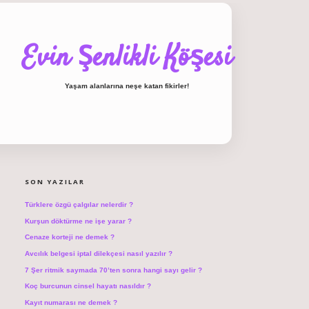
Evin Şenlikli Köşesi
Yaşam alanlarına neşe katan fikirler!
SIDEBAR
hiltonbet giriş
SON YAZILAR
Türklere özgü çalgılar nelerdir ?
Kurşun döktürme ne işe yarar ?
Cenaze korteji ne demek ?
Avcılık belgesi iptal dilekçesi nasıl yazılır ?
7 Şer ritmik saymada 70’ten sonra hangi sayı gelir ?
Koç burcunun cinsel hayatı nasıldır ?
Kayıt numarası ne demek ?