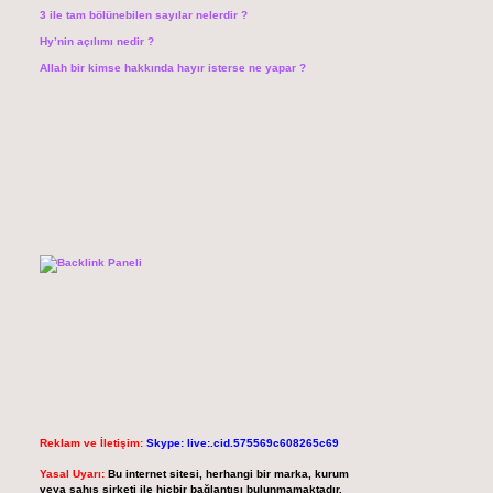
3 ile tam bölünebilen sayılar nelerdir ?
Hy’nin açılımı nedir ?
Allah bir kimse hakkında hayır isterse ne yapar ?
Reklam ve İletişim:
Skype: live:.cid.575569c608265c69
Yasal Uyarı:
Bu internet sitesi, herhangi bir marka, kurum
veya şahıs şirketi ile hiçbir bağlantısı bulunmamaktadır.