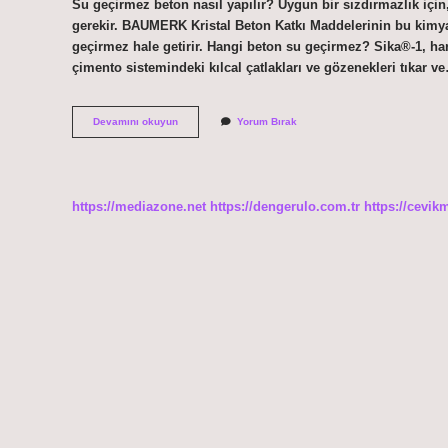
Su geçirmez beton nasıl yapılır? Uygun bir sızdırmazlık içi
gerekir. BAUMERK Kristal Beton Katkı Maddelerinin bu kimyasa
geçirmez hale getirir. Hangi beton su geçirmez? Sika®-1, harç
çimento sistemindeki kılcal çatlakları ve gözenekleri tıkar v
Su
Devamını okuyun
Yorum Bırak
Geçiren
Beton
Nasıl
Yapılır
https://mediazone.net
https://dengerulo.com.tr
https://cevik