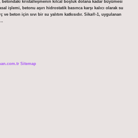
n, betondaki kristalleşmenin kılcal boşluk dolana kadar büyümesi
l işlemi, betonu aşırı hidrostatik basınca karşı kalıcı olarak su
 ve beton için sıvı bir su yalıtım katkısıdır. Sika®-1, uygulanan
e…
man.com.tr
Sitemap