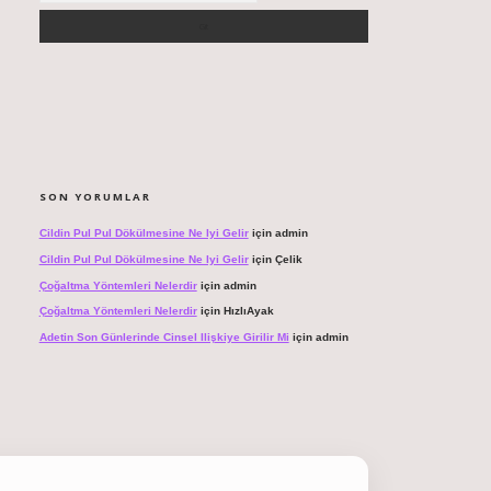
SON YORUMLAR
Cildin Pul Pul Dökülmesine Ne Iyi Gelir
için
admin
Cildin Pul Pul Dökülmesine Ne Iyi Gelir
için
Çelik
Çoğaltma Yöntemleri Nelerdir
için
admin
Çoğaltma Yöntemleri Nelerdir
için
HızlıAyak
Adetin Son Günlerinde Cinsel Ilişkiye Girilir Mi
için
admin