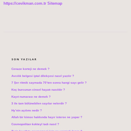
https://cevikman.com.tr
Sitemap
SIDEBAR
SON YAZILAR
Cenaze korteji ne demek ?
Avcılık belgesi iptal dilekçesi nasıl yazılır ?
7 Şer ritmik saymada 70’ten sonra hangi sayı gelir ?
Koç burcunun cinsel hayatı nasıldır ?
Kayıt numarası ne demek ?
3 ile tam bölünebilen sayılar nelerdir ?
Hy’nin açılımı nedir ?
Allah bir kimse hakkında hayır isterse ne yapar ?
Cosmopolitan kokteyl tadı nasıl ?