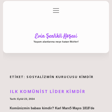
menüyü
Anasayfa
Gizlilik Politikası
Yasal Uyarı
aç
Hakkımızda
Evin Şenlikli Köşesi
Yaşam alanlarına neşe katan fikirler!
ETIKET:
SOSYALIZMIN KURUCUSU KIMDIR
ILK KOMÜNIST LIDER KIMDIR
Tarih: Eylül 23, 2024
Komünizmin babası kimdir? Karl Marx5 Mayıs 1818’de