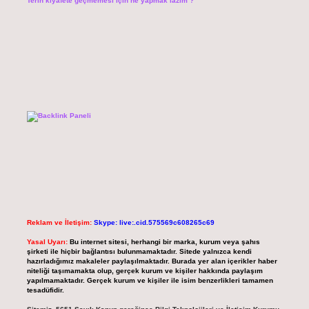
Terin kıyafete geçmemesi için ne yapmak lazım ?
Reklam ve İletişim:
Skype: live:.cid.575569c608265c69
Yasal Uyarı:
Bu internet sitesi, herhangi bir marka, kurum veya şahıs
şirketi ile hiçbir bağlantısı bulunmamaktadır. Sitede yalnızca kendi
hazırladığımız makaleler paylaşılmaktadır. Burada yer alan içerikler haber
niteliği taşımamakta olup, gerçek kurum ve kişiler hakkında paylaşım
yapılmamaktadır. Gerçek kurum ve kişiler ile isim benzerlikleri tamamen
tesadüfidir.