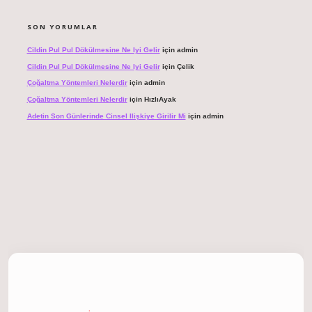
SON YORUMLAR
Cildin Pul Pul Dökülmesine Ne Iyi Gelir
için
admin
Cildin Pul Pul Dökülmesine Ne Iyi Gelir
için
Çelik
Çoğaltma Yöntemleri Nelerdir
için
admin
Çoğaltma Yöntemleri Nelerdir
için
HızlıAyak
Adetin Son Günlerinde Cinsel Ilişkiye Girilir Mi
için
admin
 giriş