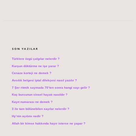
SIDEBAR
SON YAZILAR
Türklere özgü çalgılar nelerdir ?
Kurşun döktürme ne işe yarar ?
Cenaze korteji ne demek ?
Avcılık belgesi iptal dilekçesi nasıl yazılır ?
7 Şer ritmik saymada 70’ten sonra hangi sayı gelir ?
Koç burcunun cinsel hayatı nasıldır ?
Kayıt numarası ne demek ?
3 ile tam bölünebilen sayılar nelerdir ?
Hy’nin açılımı nedir ?
Allah bir kimse hakkında hayır isterse ne yapar ?