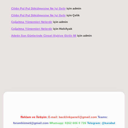
Cildin Pul Pul Dökülmesine Ne Iyi Gelir
için
admin
Cildin Pul Pul Dökülmesine Ne Iyi Gelir
için
Çelik
Çoğaltma Yöntemleri Nelerdir
için
admin
Çoğaltma Yöntemleri Nelerdir
için
HızlıAyak
Adetin Son Günlerinde Cinsel Ilişkiye Girilir Mi
için
admin
giriş
Reklam ve İletişim:
E-mail:
backlinkpaneli@gmail.com
Teams:
forumhizmeti@gmail.com
Whatsapp: 0262 606 0 726
Telegram: @karabul