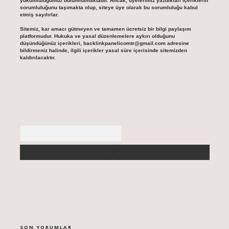
yükümlülüğümüz bulunmamaktadır. Ancak, üyelerimiz yazdıkları içeriklerin
sorumluluğunu taşımakta olup, siteye üye olarak bu sorumluluğu kabul
etmiş sayılırlar.
Sitemiz, kar amacı gütmeyen ve tamamen ücretsiz bir bilgi paylaşım
platformudur. Hukuka ve yasal düzenlemelere aykırı olduğunu
düşündüğünüz içerikleri,
backlinkpanelicomtr@gmail.com
adresine
bildirmeniz halinde, ilgili içerikler yasal süre içerisinde sitemizden
kaldırılacaktır.
Arama
SON YORUMLAR