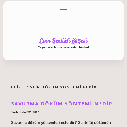
menüyü
Anasayfa
Gizlilik Politikası
Yasal Uyarı
aç
Hakkımızda
Evin Şenlikli Köşesi
Yaşam alanlarına neşe katan fikirler!
ETIKET:
SLIP DÖKÜM YÖNTEMI NEDIR
SAVURMA DÖKÜM YÖNTEMI NEDIR
Tarih: Eylül 22, 2024
Savurma döküm yöntemleri nelerdir? Santrifüj dökümün