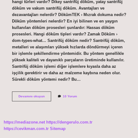
hangi türleri vardır? Dikey santrifüj döküm, yatay santrifüj
döküm ve vakum santrifüj döküm. Avantajları ve
dezavantajları nelerdir? DökümTEK › Mızrak dokuma nedir?
Döküm yöntemleri nelerdir? En iyi bilinen ve en yaygın
kullanılan döküm prosesleri şunlardır: Hassas döküm
prosesleri. Hangi döküm tipleri vardır? Zamak Döküm ›
dom-types-what… Santrifüj döküm nedir? Santrifüj döküm,
metalleri ve alaşımları yüksek hızlarda döndürmeyi içeren
bir işlemle şekillendirme yöntemidir. Bu yöntem genellikle
yüksek kaliteli ve dayanıklı parçaların üretiminde kullanılır.
Santrifüj döküm işlemi diğer işlemlere kıyasla daha az
işçilik gerektirir ve daha az malzeme kaybına neden olur.
Sürekli döküm yöntemi nedir? Bu…
Savurma
Devamını okuyun
10 Yorum
Döküm
Yöntemi
Nedir
https://mediazone.net
https://dengerulo.com.tr
https://cevikman.com.tr
Sitemap