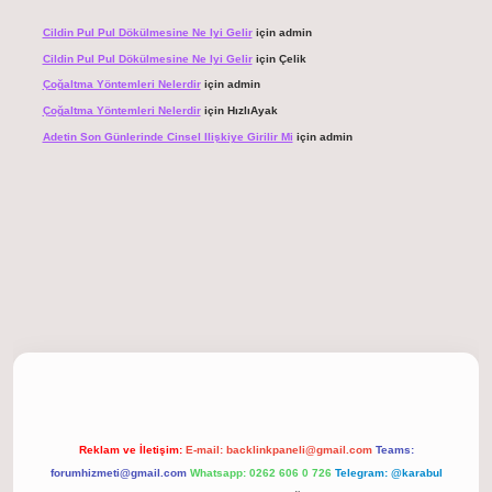
Cildin Pul Pul Dökülmesine Ne Iyi Gelir
için
admin
Cildin Pul Pul Dökülmesine Ne Iyi Gelir
için
Çelik
Çoğaltma Yöntemleri Nelerdir
için
admin
Çoğaltma Yöntemleri Nelerdir
için
HızlıAyak
Adetin Son Günlerinde Cinsel Ilişkiye Girilir Mi
için
admin
giriş
Reklam ve İletişim:
E-mail:
backlinkpaneli@gmail.com
Teams:
forumhizmeti@gmail.com
Whatsapp: 0262 606 0 726
Telegram: @karabul