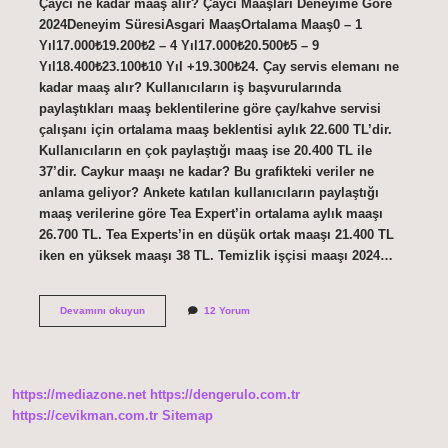
Çaycı ne kadar maaş alır? Çaycı Maaşları Deneyime Göre
2024Deneyim SüresiAsgari MaaşOrtalama Maaş0 – 1
Yıl17.000₺19.200₺2 – 4 Yıl17.000₺20.500₺5 – 9
Yıl18.400₺23.100₺10 Yıl +19.300₺24. Çay servis elemanı ne
kadar maaş alır? Kullanıcıların iş başvurularında
paylaştıkları maaş beklentilerine göre çay/kahve servisi
çalışanı için ortalama maaş beklentisi aylık 22.600 TL’dir.
Kullanıcıların en çok paylaştığı maaş ise 20.400 TL ile
37’dir. Caykur maaşı ne kadar? Bu grafikteki veriler ne
anlama geliyor? Ankete katılan kullanıcıların paylaştığı
maaş verilerine göre Tea Expert’in ortalama aylık maaşı
26.700 TL. Tea Experts’in en düşük ortak maaşı 21.400 TL
iken en yüksek maaşı 38 TL. Temizlik işçisi maaşı 2024…
Çaycı
Devamını okuyun
12 Yorum
Maaşları
Ne
Kadar
2024
https://mediazone.net
https://dengerulo.com.tr
https://cevikman.com.tr
Sitemap