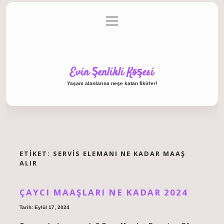
menüyü
Anasayfa
Gizlilik Politikası
Yasal Uyarı
aç
Hakkımızda
Evin Şenlikli Köşesi
Yaşam alanlarına neşe katan fikirler!
ETIKET:
SERVIS ELEMANI NE KADAR MAAŞ
ALIR
ÇAYCI MAAŞLARI NE KADAR 2024
Tarih: Eylül 17, 2024