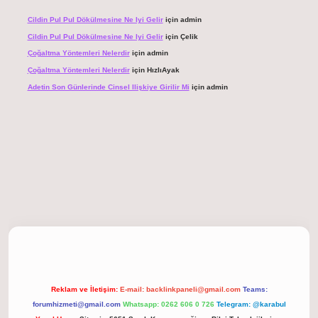
Cildin Pul Pul Dökülmesine Ne Iyi Gelir
için
admin
Cildin Pul Pul Dökülmesine Ne Iyi Gelir
için
Çelik
Çoğaltma Yöntemleri Nelerdir
için
admin
Çoğaltma Yöntemleri Nelerdir
için
HızlıAyak
Adetin Son Günlerinde Cinsel Ilişkiye Girilir Mi
için
admin
 giriş
Reklam ve İletişim:
E-mail:
backlinkpaneli@gmail.com
Teams:
forumhizmeti@gmail.com
Whatsapp: 0262 606 0 726
Telegram: @karabul