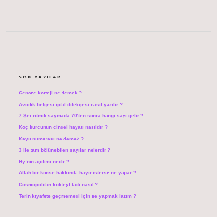
SIDEBAR
SON YAZILAR
Cenaze korteji ne demek ?
Avcılık belgesi iptal dilekçesi nasıl yazılır ?
7 Şer ritmik saymada 70’ten sonra hangi sayı gelir ?
Koç burcunun cinsel hayatı nasıldır ?
Kayıt numarası ne demek ?
3 ile tam bölünebilen sayılar nelerdir ?
Hy’nin açılımı nedir ?
Allah bir kimse hakkında hayır isterse ne yapar ?
Cosmopolitan kokteyl tadı nasıl ?
Terin kıyafete geçmemesi için ne yapmak lazım ?