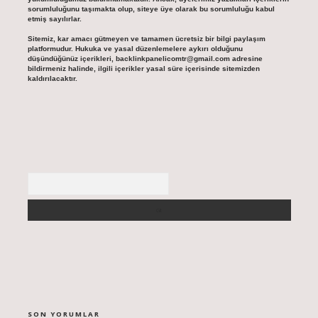
sorumluluğunu taşımakta olup, siteye üye olarak bu sorumluluğu kabul
etmiş sayılırlar.
Sitemiz, kar amacı gütmeyen ve tamamen ücretsiz bir bilgi paylaşım
platformudur. Hukuka ve yasal düzenlemelere aykırı olduğunu
düşündüğünüz içerikleri,
backlinkpanelicomtr@gmail.com
adresine
bildirmeniz halinde, ilgili içerikler yasal süre içerisinde sitemizden
kaldırılacaktır.
Arama
SON YORUMLAR