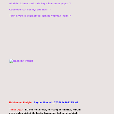
Allah bir kimse hakkında hayır isterse ne yapar ?
Cosmopolitan kokteyl tadı nasıl ?
Terin kıyafete geçmemesi için ne yapmak lazım ?
Reklam ve İletişim:
Skype: live:.cid.575569c608265c69
Yasal Uyarı:
Bu internet sitesi, herhangi bir marka, kurum
veya şahıs şirketi ile hiçbir bağlantısı bulunmamaktadır.