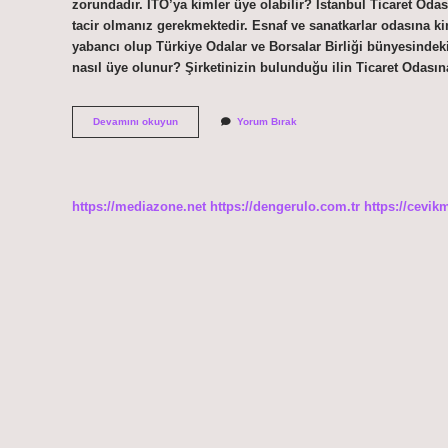
zorundadır. İTO’ya kimler üye olabilir? İstanbul Ticaret Oda
tacir olmanız gerekmektedir. Esnaf ve sanatkarlar odasına k
yabancı olup Türkiye Odalar ve Borsalar Birliği bünyesindeki
nasıl üye olunur? Şirketinizin bulunduğu ilin Ticaret Odasın
Sanayi
Devamını okuyun
Yorum Bırak
Odasına
Kimler
Üye
Olabilir
https://mediazone.net
https://dengerulo.com.tr
https://cevik