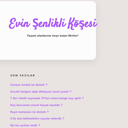
Evin Şenlikli Köşesi
Yaşam alanlarına neşe katan fikirler!
SIDEBAR
hiltonbet giriş
SON YAZILAR
Cenaze korteji ne demek ?
Avcılık belgesi iptal dilekçesi nasıl yazılır ?
7 Şer ritmik saymada 70’ten sonra hangi sayı gelir ?
Koç burcunun cinsel hayatı nasıldır ?
Kayıt numarası ne demek ?
3 ile tam bölünebilen sayılar nelerdir ?
Hy’nin açılımı nedir ?