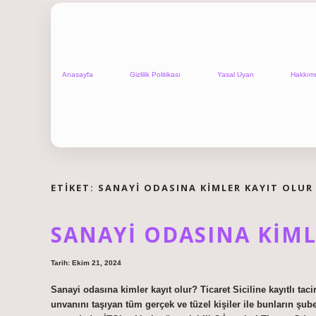
Anasayfa
Gizlilik Politikası
Yasal Uyarı
Hakkım
ETIKET:
SANAYI ODASINA KIMLER KAYIT OLUR
SANAYI ODASINA KIML
Tarih: Ekim 21, 2024
Sanayi odasına kimler kayıt olur? Ticaret Siciline kayıtlı ta
unvanını taşıyan tüm gerçek ve tüzel kişiler ile bunların şub