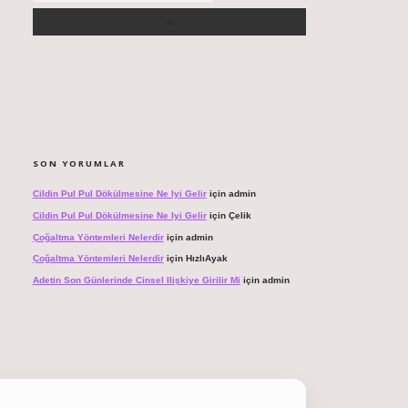
SON YORUMLAR
Cildin Pul Pul Dökülmesine Ne Iyi Gelir
için
admin
Cildin Pul Pul Dökülmesine Ne Iyi Gelir
için
Çelik
Çoğaltma Yöntemleri Nelerdir
için
admin
Çoğaltma Yöntemleri Nelerdir
için
HızlıAyak
Adetin Son Günlerinde Cinsel Ilişkiye Girilir Mi
için
admin