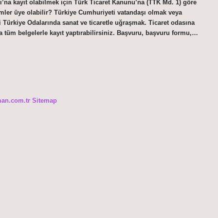
sı’na kayıt olabilmek için Türk Ticaret Kanunu’na (TTK Md. 1) göre
imler üye olabilir? Türkiye Cumhuriyeti vatandaşı olmak veya
 Türkiye Odalarında sanat ve ticaretle uğraşmak. Ticaret odasına
a tüm belgelerle kayıt yaptırabilirsiniz. Başvuru, başvuru formu,…
man.com.tr
Sitemap