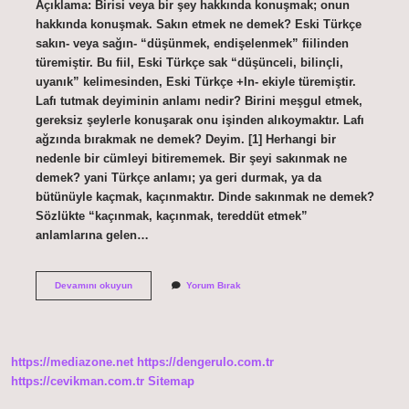
Açıklama: Birisi veya bir şey hakkında konuşmak; onun
hakkında konuşmak. Sakın etmek ne demek? Eski Türkçe
sakın- veya sağın- “düşünmek, endişelenmek” fiilinden
türemiştir. Bu fiil, Eski Türkçe sak “düşünceli, bilinçli,
uyanık” kelimesinden, Eski Türkçe +In- ekiyle türemiştir.
Lafı tutmak deyiminin anlamı nedir? Birini meşgul etmek,
gereksiz şeylerle konuşarak onu işinden alıkoymaktır. Lafı
ağzında bırakmak ne demek? Deyim. [1] Herhangi bir
nedenle bir cümleyi bitirememek. Bir şeyi sakınmak ne
demek? yani Türkçe anlamı; ya geri durmak, ya da
bütünüyle kaçmak, kaçınmaktır. Dinde sakınmak ne demek?
Sözlükte “kaçınmak, kaçınmak, tereddüt etmek”
anlamlarına gelen…
Lafını
Devamını okuyun
Yorum Bırak
Sakınmayan
Ne
Demek
https://mediazone.net
https://dengerulo.com.tr
https://cevikman.com.tr
Sitemap