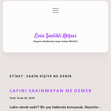
menüyü
Anasayfa
Gizlilik Politikası
Yasal Uyarı
aç
Hakkımızda
Evin Şenlikli Köşesi
Yaşam alanlarına neşe katan fikirler!
ETIKET:
SAKIN KIŞIYE NE DENIR
LAFINI SAKINMAYAN NE DEMEK
Tarih: Ocak 26, 2025
Lafını etmek nedir? Bir şey hakkında konuşmak. Deyimler –