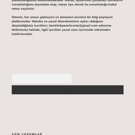
yükümlülüğümüz bulunmamaktadır. Ancak, üyelerimiz yazdıkları içeriklerin
sorumluluğunu taşımakta olup, siteye üye olarak bu sorumluluğu kabul
etmiş sayılırlar.
Sitemiz, kar amacı gütmeyen ve tamamen ücretsiz bir bilgi paylaşım
platformudur. Hukuka ve yasal düzenlemelere aykırı olduğunu
düşündüğünüz içerikleri,
backlinkpanelicomtr@gmail.com
adresine
bildirmeniz halinde, ilgili içerikler yasal süre içerisinde sitemizden
kaldırılacaktır.
Arama
SON YORUMLAR