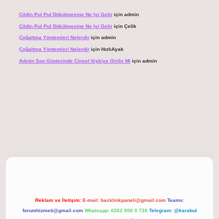
Cildin Pul Pul Dökülmesine Ne Iyi Gelir
için
admin
Cildin Pul Pul Dökülmesine Ne Iyi Gelir
için
Çelik
Çoğaltma Yöntemleri Nelerdir
için
admin
Çoğaltma Yöntemleri Nelerdir
için
HızlıAyak
Adetin Son Günlerinde Cinsel Ilişkiye Girilir Mi
için
admin
giriş
Reklam ve İletişim:
E-mail:
backlinkpaneli@gmail.com
Teams:
forumhizmeti@gmail.com
Whatsapp: 0262 606 0 726
Telegram: @karabul