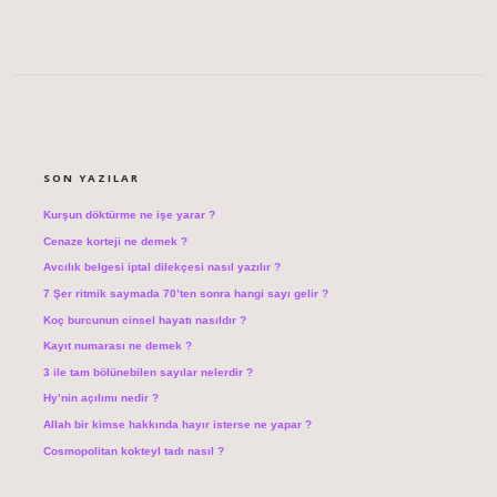
SIDEBAR
SON YAZILAR
Kurşun döktürme ne işe yarar ?
Cenaze korteji ne demek ?
Avcılık belgesi iptal dilekçesi nasıl yazılır ?
7 Şer ritmik saymada 70’ten sonra hangi sayı gelir ?
Koç burcunun cinsel hayatı nasıldır ?
Kayıt numarası ne demek ?
3 ile tam bölünebilen sayılar nelerdir ?
Hy’nin açılımı nedir ?
Allah bir kimse hakkında hayır isterse ne yapar ?
Cosmopolitan kokteyl tadı nasıl ?