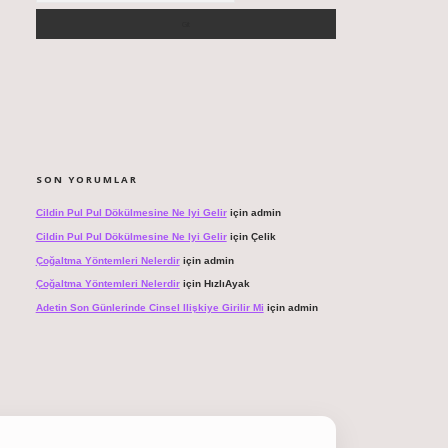
SON YORUMLAR
Cildin Pul Pul Dökülmesine Ne Iyi Gelir
için
admin
Cildin Pul Pul Dökülmesine Ne Iyi Gelir
için
Çelik
Çoğaltma Yöntemleri Nelerdir
için
admin
Çoğaltma Yöntemleri Nelerdir
için
HızlıAyak
Adetin Son Günlerinde Cinsel Ilişkiye Girilir Mi
için
admin