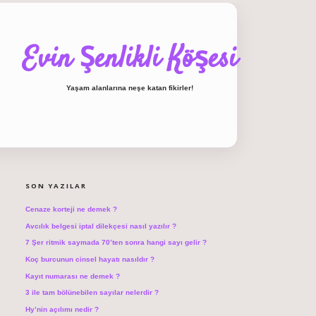
Evin Şenlikli Köşesi
Yaşam alanlarına neşe katan fikirler!
SIDEBAR
hiltonbet giriş
SON YAZILAR
Cenaze korteji ne demek ?
Avcılık belgesi iptal dilekçesi nasıl yazılır ?
7 Şer ritmik saymada 70’ten sonra hangi sayı gelir ?
Koç burcunun cinsel hayatı nasıldır ?
Kayıt numarası ne demek ?
3 ile tam bölünebilen sayılar nelerdir ?
Hy’nin açılımı nedir ?