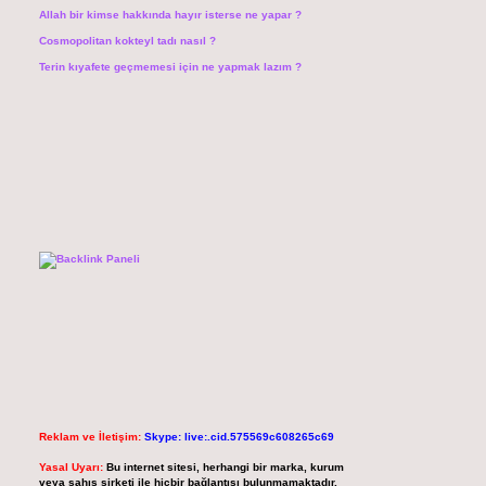
Allah bir kimse hakkında hayır isterse ne yapar ?
Cosmopolitan kokteyl tadı nasıl ?
Terin kıyafete geçmemesi için ne yapmak lazım ?
Reklam ve İletişim:
Skype: live:.cid.575569c608265c69
Yasal Uyarı:
Bu internet sitesi, herhangi bir marka, kurum
veya şahıs şirketi ile hiçbir bağlantısı bulunmamaktadır.