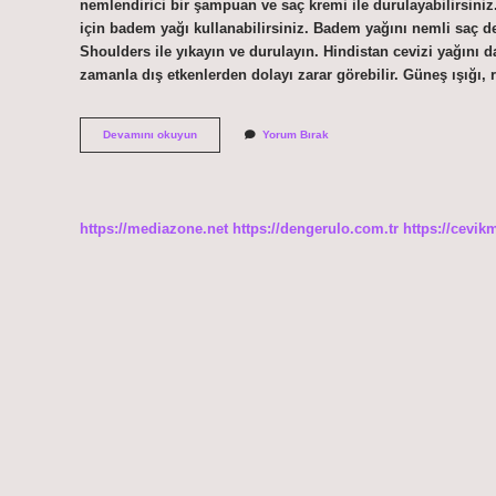
nemlendirici bir şampuan ve saç kremi ile durulayabilirsini
için badem yağı kullanabilirsiniz. Badem yağını nemli saç d
Shoulders ile yıkayın ve durulayın. Hindistan cevizi yağını d
zamanla dış etkenlerden dolayı zarar görebilir. Güneş ışığı,
Aşırı
Devamını okuyun
Yorum Bırak
Kuru
Saç
Uçları
Nasıl
Nemlendirilir
https://mediazone.net
https://dengerulo.com.tr
https://cevik