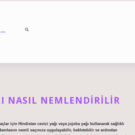
ızda
RI NASIL NEMLENDIRILIR
lar için Hindistan cevizi yağı veya jojoba yağı kullanarak sağlıklı
amlasını nemli saçınıza uygulayabilir, bekletebilir ve ardından