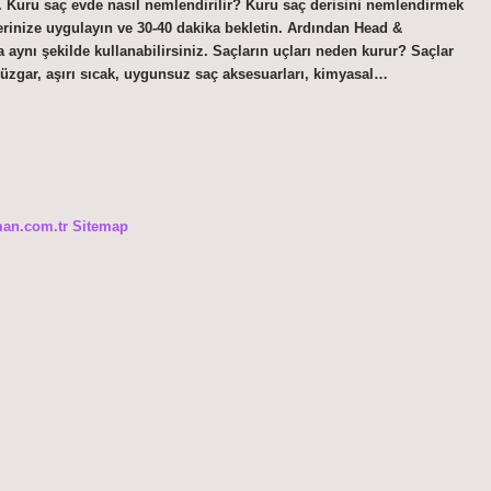
z. Kuru saç evde nasıl nemlendirilir? Kuru saç derisini nemlendirmek
erinize uygulayın ve 30-40 dakika bekletin. Ardından Head &
a aynı şekilde kullanabilirsiniz. Saçların uçları neden kurur? Saçlar
 rüzgar, aşırı sıcak, uygunsuz saç aksesuarları, kimyasal…
man.com.tr
Sitemap