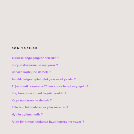
SIDEBAR
SON YAZILAR
Türklere özgü çalgılar nelerdir ?
Kurşun döktürme ne işe yarar ?
Cenaze korteji ne demek ?
Avcılık belgesi iptal dilekçesi nasıl yazılır ?
7 Şer ritmik saymada 70’ten sonra hangi sayı gelir ?
Koç burcunun cinsel hayatı nasıldır ?
Kayıt numarası ne demek ?
3 ile tam bölünebilen sayılar nelerdir ?
Hy’nin açılımı nedir ?
Allah bir kimse hakkında hayır isterse ne yapar ?