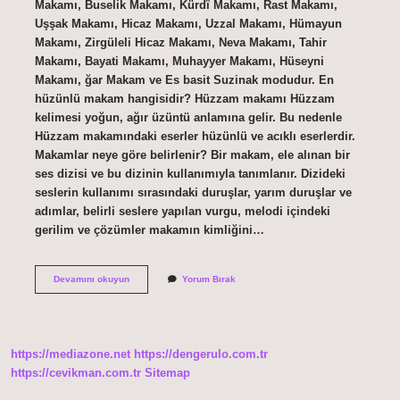
Makamı, Buselik Makamı, Kürdî Makamı, Rast Makamı,
Uşşak Makamı, Hicaz Makamı, Uzzal Makamı, Hümayun
Makamı, Zirgüleli Hicaz Makamı, Neva Makamı, Tahir
Makamı, Bayati Makamı, Muhayyer Makamı, Hüseyni
Makamı, ğar Makam ve Es basit Suzinak modudur. En
hüzünlü makam hangisidir? Hüzzam makamı Hüzzam
kelimesi yoğun, ağır üzüntü anlamına gelir. Bu nedenle
Hüzzam makamındaki eserler hüzünlü ve acıklı eserlerdir.
Makamlar neye göre belirlenir? Bir makam, ele alınan bir
ses dizisi ve bu dizinin kullanımıyla tanımlanır. Dizideki
seslerin kullanımı sırasındaki duruşlar, yarım duruşlar ve
adımlar, belirli seslere yapılan vurgu, melodi içindeki
gerilim ve çözümler makamın kimliğini…
En
Devamını okuyun
Yorum Bırak
Basit
Makam
Hangisi
https://mediazone.net
https://dengerulo.com.tr
https://cevikman.com.tr
Sitemap