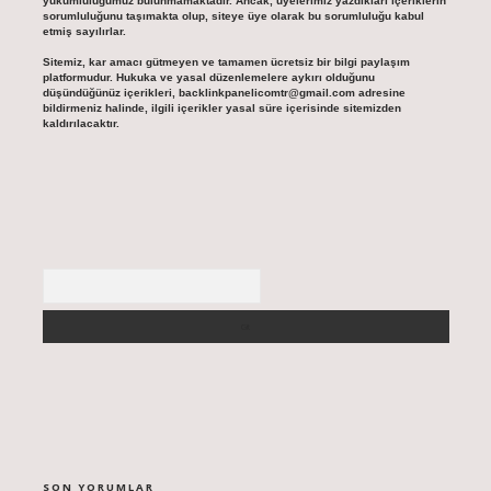
yükümlülüğümüz bulunmamaktadır. Ancak, üyelerimiz yazdıkları içeriklerin
sorumluluğunu taşımakta olup, siteye üye olarak bu sorumluluğu kabul
etmiş sayılırlar.
Sitemiz, kar amacı gütmeyen ve tamamen ücretsiz bir bilgi paylaşım
platformudur. Hukuka ve yasal düzenlemelere aykırı olduğunu
düşündüğünüz içerikleri,
backlinkpanelicomtr@gmail.com
adresine
bildirmeniz halinde, ilgili içerikler yasal süre içerisinde sitemizden
kaldırılacaktır.
Arama
SON YORUMLAR