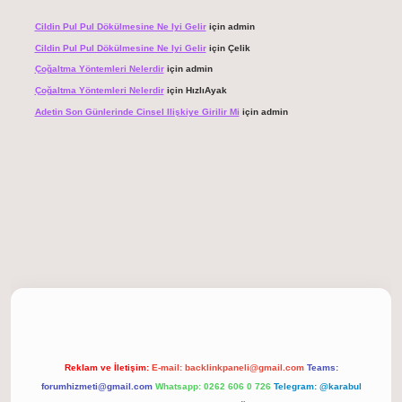
Cildin Pul Pul Dökülmesine Ne Iyi Gelir
için
admin
Cildin Pul Pul Dökülmesine Ne Iyi Gelir
için
Çelik
Çoğaltma Yöntemleri Nelerdir
için
admin
Çoğaltma Yöntemleri Nelerdir
için
HızlıAyak
Adetin Son Günlerinde Cinsel Ilişkiye Girilir Mi
için
admin
giriş
Reklam ve İletişim:
E-mail:
backlinkpaneli@gmail.com
Teams:
forumhizmeti@gmail.com
Whatsapp: 0262 606 0 726
Telegram: @karabul