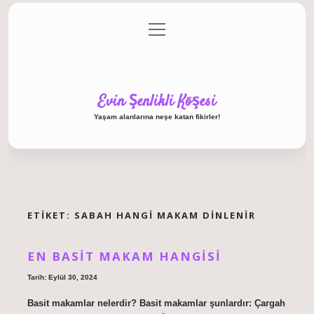
menüyü
Anasayfa
Gizlilik Politikası
Yasal Uyarı
aç
Hakkımızda
Evin Şenlikli Köşesi
Yaşam alanlarına neşe katan fikirler!
ETIKET:
SABAH HANGI MAKAM DINLENIR
EN BASIT MAKAM HANGISI
Tarih: Eylül 30, 2024
Basit makamlar nelerdir? Basit makamlar şunlardır: Çargah