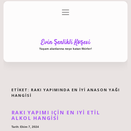
menüyü
Anasayfa
Gizlilik Politikası
Yasal Uyarı
aç
Hakkımızda
Evin Şenlikli Köşesi
Yaşam alanlarına neşe katan fikirler!
ETIKET:
RAKI YAPIMINDA EN IYI ANASON YAĞI
HANGISI
RAKI YAPIMI IÇIN EN IYI ETIL
ALKOL HANGISI
Tarih: Ekim 7, 2024