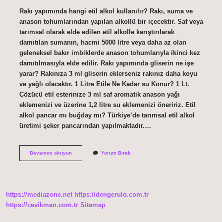
Rakı yapımında hangi etil alkol kullanılır? Rakı, suma ve
anason tohumlarından yapılan alkollü bir içecektir. Saf veya
tarımsal olarak elde edilen etil alkolle karıştırılarak
damıtılan sumanın, hacmi 5000 litre veya daha az olan
geleneksel bakır imbiklerde anason tohumlarıyla ikinci kez
damıtılmasıyla elde edilir. Rakı yapımında gliserin ne işe
yarar? Rakınıza 3 ml gliserin eklerseniz rakınız daha koyu
ve yağlı olacaktır. 1 Litre Etile Ne Kadar su Konur? 1 Lt.
Çözücü etil esterinize 3 ml saf aromatik anason yağı
eklemenizi ve üzerine 1,2 litre su eklemenizi öneririz. Etil
alkol pancar mı buğday mı? Türkiye’de tarımsal etil alkol
üretimi şeker pancarından yapılmaktadır.…
Rakı
Devamını okuyun
Yorum Bırak
Yapımı
Için
En
Iyi
Etil
https://mediazone.net
https://dengerulo.com.tr
Alkol
Hangisi
https://cevikman.com.tr
Sitemap