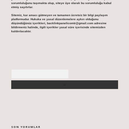
sorumluluğunu taşımakta olup, siteye üye olarak bu sorumluluğu kabul
etmiş sayılırlar.
Sitemiz, kar amacı gütmeyen ve tamamen ücretsiz bir bilgi paylaşım
platformudur. Hukuka ve yasal düzenlemelere aykırı olduğunu
düşündüğünüz içerikleri,
backlinkpanelicomtr@gmail.com
adresine
bildirmeniz halinde, ilgili içerikler yasal süre içerisinde sitemizden
kaldırılacaktır.
Arama
SON YORUMLAR