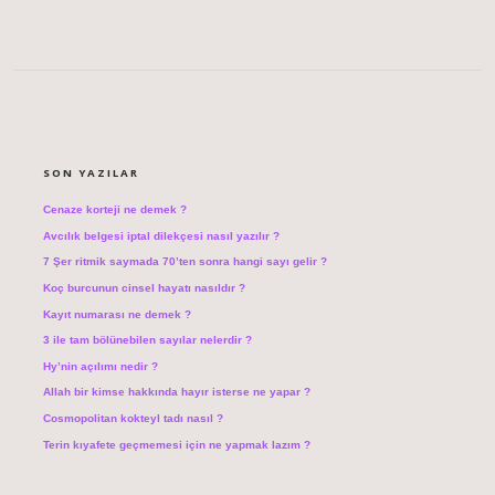
SIDEBAR
SON YAZILAR
Cenaze korteji ne demek ?
Avcılık belgesi iptal dilekçesi nasıl yazılır ?
7 Şer ritmik saymada 70’ten sonra hangi sayı gelir ?
Koç burcunun cinsel hayatı nasıldır ?
Kayıt numarası ne demek ?
3 ile tam bölünebilen sayılar nelerdir ?
Hy’nin açılımı nedir ?
Allah bir kimse hakkında hayır isterse ne yapar ?
Cosmopolitan kokteyl tadı nasıl ?
Terin kıyafete geçmemesi için ne yapmak lazım ?