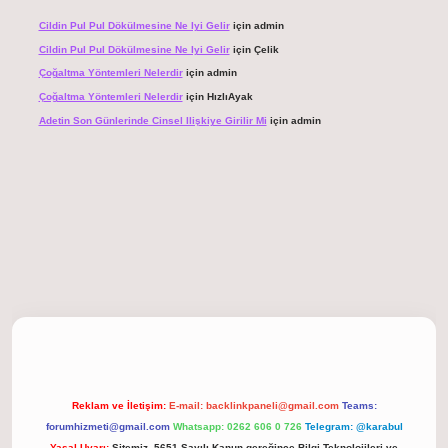
Cildin Pul Pul Dökülmesine Ne Iyi Gelir
için
admin
Cildin Pul Pul Dökülmesine Ne Iyi Gelir
için
Çelik
Çoğaltma Yöntemleri Nelerdir
için
admin
Çoğaltma Yöntemleri Nelerdir
için
HızlıAyak
Adetin Son Günlerinde Cinsel Ilişkiye Girilir Mi
için
admin
giriş
Reklam ve İletişim:
E-mail:
backlinkpaneli@gmail.com
Teams:
forumhizmeti@gmail.com
Whatsapp: 0262 606 0 726
Telegram: @karabul
Yasal Uyarı:
Sitemiz, 5651 Sayılı Kanun gereğince Bilgi Teknolojileri ve