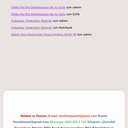
Cildin Pul Pul Dökülmesine Ne Iyi Gelir
için
admin
Cildin Pul Pul Dökülmesine Ne Iyi Gelir
için
Çelik
Çoğaltma Yöntemleri Nelerdir
için
admin
Çoğaltma Yöntemleri Nelerdir
için
HızlıAyak
Adetin Son Günlerinde Cinsel Ilişkiye Girilir Mi
için
admin
giriş
Reklam ve İletişim:
E-mail:
backlinkpaneli@gmail.com
Teams:
forumhizmeti@gmail.com
Whatsapp: 0262 606 0 726
Telegram: @karabul
Yasal Uyarı:
Sitemiz, 5651 Sayılı Kanun gereğince Bilgi Teknolojileri ve