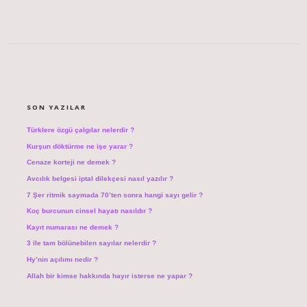
SIDEBAR
SON YAZILAR
Türklere özgü çalgılar nelerdir ?
Kurşun döktürme ne işe yarar ?
Cenaze korteji ne demek ?
Avcılık belgesi iptal dilekçesi nasıl yazılır ?
7 Şer ritmik saymada 70’ten sonra hangi sayı gelir ?
Koç burcunun cinsel hayatı nasıldır ?
Kayıt numarası ne demek ?
3 ile tam bölünebilen sayılar nelerdir ?
Hy’nin açılımı nedir ?
Allah bir kimse hakkında hayır isterse ne yapar ?