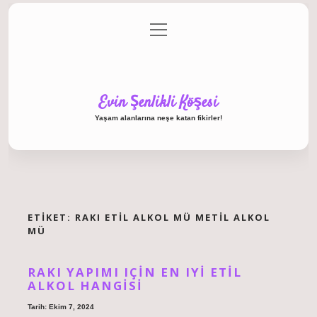
menüyü
Anasayfa
Gizlilik Politikası
Yasal Uyarı
aç
Hakkımızda
Evin Şenlikli Köşesi
Yaşam alanlarına neşe katan fikirler!
ETIKET:
RAKI ETIL ALKOL MÜ METIL ALKOL
MÜ
RAKI YAPIMI IÇIN EN IYI ETIL
ALKOL HANGISI
Tarih: Ekim 7, 2024