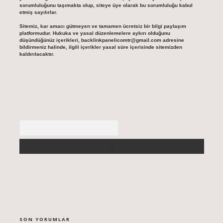
sorumluluğunu taşımakta olup, siteye üye olarak bu sorumluluğu kabul
etmiş sayılırlar.
Sitemiz, kar amacı gütmeyen ve tamamen ücretsiz bir bilgi paylaşım
platformudur. Hukuka ve yasal düzenlemelere aykırı olduğunu
düşündüğünüz içerikleri,
backlinkpanelicomtr@gmail.com
adresine
bildirmeniz halinde, ilgili içerikler yasal süre içerisinde sitemizden
kaldırılacaktır.
Arama
SON YORUMLAR