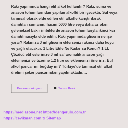
Rakı yapımında hangi etil alkol kullanılır? Rakı, suma ve
anason tohumlarından yapılan alkollü bir içecektir. Saf veya
tarımsal olarak elde edilen etil alkolle karıştırılarak
damıtılan sumanın, hacmi 5000 litre veya daha az olan
geleneksel bakır imbiklerde anason tohumlarıyla ikinci kez
damıtılmasıyla elde edilir. Rakı yapımında gliserin ne işe
yarar? Rakınıza 3 ml gliserin eklerseniz rakınız daha koyu
ve yağlı olacaktır. 1 Litre Etile Ne Kadar su Konur? 1 Lt.
Çözücü etil esterinize 3 ml saf aromatik anason yağı
eklemenizi ve üzerine 1,2 litre su eklemenizi öneririz. Etil
alkol pancar mı buğday mı? Türkiye’de tarımsal etil alkol
üretimi şeker pancarından yapılmaktadır.…
Rakı
Devamını okuyun
Yorum Bırak
Yapımı
Için
En
Iyi
Etil
https://mediazone.net
https://dengerulo.com.tr
Alkol
Hangisi
https://cevikman.com.tr
Sitemap