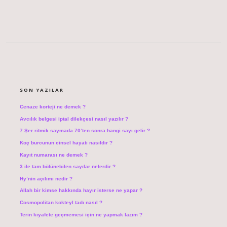
SIDEBAR
SON YAZILAR
Cenaze korteji ne demek ?
Avcılık belgesi iptal dilekçesi nasıl yazılır ?
7 Şer ritmik saymada 70’ten sonra hangi sayı gelir ?
Koç burcunun cinsel hayatı nasıldır ?
Kayıt numarası ne demek ?
3 ile tam bölünebilen sayılar nelerdir ?
Hy’nin açılımı nedir ?
Allah bir kimse hakkında hayır isterse ne yapar ?
Cosmopolitan kokteyl tadı nasıl ?
Terin kıyafete geçmemesi için ne yapmak lazım ?