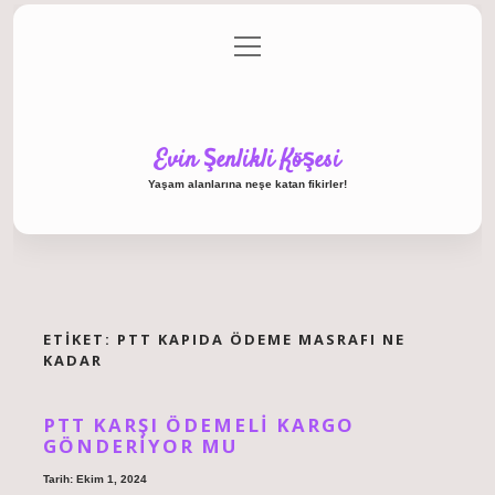
menüyü
Anasayfa
Gizlilik Politikası
Yasal Uyarı
aç
Hakkımızda
Evin Şenlikli Köşesi
Yaşam alanlarına neşe katan fikirler!
ETIKET:
PTT KAPIDA ÖDEME MASRAFI NE
KADAR
PTT KARŞI ÖDEMELI KARGO
GÖNDERIYOR MU
Tarih: Ekim 1, 2024