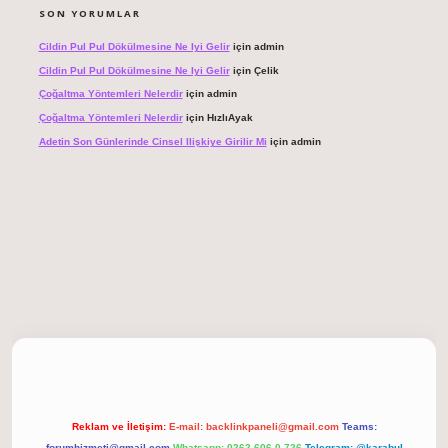
SON YORUMLAR
Cildin Pul Pul Dökülmesine Ne Iyi Gelir
için
admin
Cildin Pul Pul Dökülmesine Ne Iyi Gelir
için
Çelik
Çoğaltma Yöntemleri Nelerdir
için
admin
Çoğaltma Yöntemleri Nelerdir
için
HızlıAyak
Adetin Son Günlerinde Cinsel Ilişkiye Girilir Mi
için
admin
giriş
Reklam ve İletişim:
E-mail:
backlinkpaneli@gmail.com
Teams:
forumhizmeti@gmail.com
Whatsapp: 0262 606 0 726
Telegram: @karabul