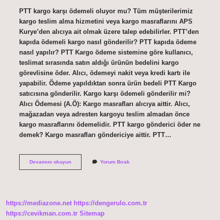
PTT kargo karşı ödemeli oluyor mu? Tüm müşterilerimiz
kargo teslim alma hizmetini veya kargo masraflarını APS
Kurye’den alıcıya ait olmak üzere talep edebilirler. PTT’den
kapıda ödemeli kargo nasıl gönderilir? PTT kapıda ödeme
nasıl yapılır? PTT Kargo ödeme sistemine göre kullanıcı,
teslimat sırasında satın aldığı ürünün bedelini kargo
görevlisine öder. Alıcı, ödemeyi nakit veya kredi kartı ile
yapabilir. Ödeme yapıldıktan sonra ürün bedeli PTT Kargo
satıcısına gönderilir. Kargo karşı ödemeli gönderilir mi?
Alıcı Ödemesi (A.Ö): Kargo masrafları alıcıya aittir. Alıcı,
mağazadan veya adresten kargoyu teslim almadan önce
kargo masraflarını ödemelidir. PTT kargo gönderici öder ne
demek? Kargo masrafları göndericiye aittir. PTT…
Ptt
Devamını okuyun
Yorum Bırak
Karşı
Ödemeli
Kargo
Gönderiyor
Mu
https://mediazone.net
https://dengerulo.com.tr
https://cevikman.com.tr
Sitemap