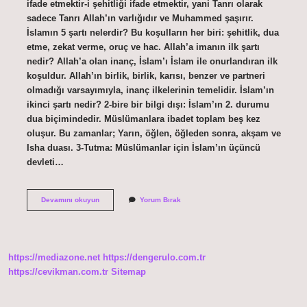
ifade etmektir-i şehitliği ifade etmektir, yani Tanrı olarak
sadece Tanrı Allah’ın varlığıdır ve Muhammed şaşırır.
İslamın 5 şartı nelerdir? Bu koşulların her biri: şehitlik, dua
etme, zekat verme, oruç ve hac. Allah’a imanın ilk şartı
nedir? Allah’a olan inanç, İslam’ı İslam ile onurlandıran ilk
koşuldur. Allah’ın birlik, birlik, karısı, benzer ve partneri
olmadığı varsayımıyla, inanç ilkelerinin temelidir. İslam’ın
ikinci şartı nedir? 2-bire bir bilgi dışı: İslam’ın 2. durumu
dua biçimindedir. Müslümanlara ibadet toplam beş kez
oluşur. Bu zamanlar; Yarın, öğlen, öğleden sonra, akşam ve
Isha duası. 3-Tutma: Müslümanlar için İslam’ın üçüncü
devleti…
Ilk
Devamını okuyun
Yorum Bırak
Şartı
Nedir
https://mediazone.net
https://dengerulo.com.tr
https://cevikman.com.tr
Sitemap