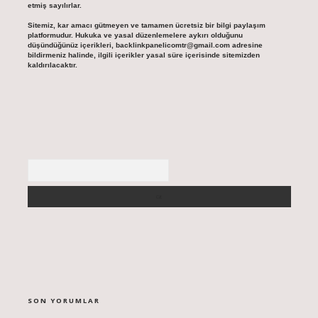
etmiş sayılırlar.
Sitemiz, kar amacı gütmeyen ve tamamen ücretsiz bir bilgi paylaşım
platformudur. Hukuka ve yasal düzenlemelere aykırı olduğunu
düşündüğünüz içerikleri,
backlinkpanelicomtr@gmail.com
adresine
bildirmeniz halinde, ilgili içerikler yasal süre içerisinde sitemizden
kaldırılacaktır.
Arama
SON YORUMLAR