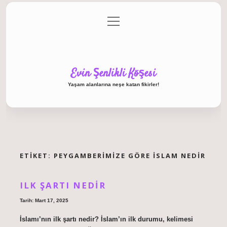
menüyü
Anasayfa
Gizlilik Politikası
Yasal Uyarı
aç
Hakkımızda
Evin Şenlikli Köşesi
Yaşam alanlarına neşe katan fikirler!
ETIKET:
PEYGAMBERIMIZE GÖRE İSLAM NEDIR
ILK ŞARTI NEDIR
Tarih: Mart 17, 2025
İslamı’nın ilk şartı nedir? İslam’ın ilk durumu, kelimesi