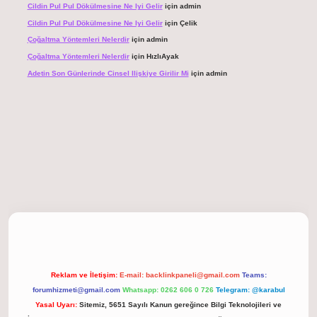
Cildin Pul Pul Dökülmesine Ne Iyi Gelir
için
admin
Cildin Pul Pul Dökülmesine Ne Iyi Gelir
için
Çelik
Çoğaltma Yöntemleri Nelerdir
için
admin
Çoğaltma Yöntemleri Nelerdir
için
HızlıAyak
Adetin Son Günlerinde Cinsel Ilişkiye Girilir Mi
için
admin
 giriş
Reklam ve İletişim:
E-mail:
backlinkpaneli@gmail.com
Teams:
forumhizmeti@gmail.com
Whatsapp: 0262 606 0 726
Telegram: @karabul
Yasal Uyarı:
Sitemiz, 5651 Sayılı Kanun gereğince Bilgi Teknolojileri ve