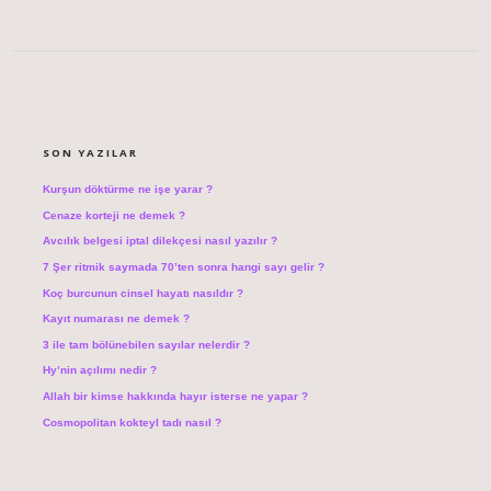
SIDEBAR
SON YAZILAR
Kurşun döktürme ne işe yarar ?
Cenaze korteji ne demek ?
Avcılık belgesi iptal dilekçesi nasıl yazılır ?
7 Şer ritmik saymada 70’ten sonra hangi sayı gelir ?
Koç burcunun cinsel hayatı nasıldır ?
Kayıt numarası ne demek ?
3 ile tam bölünebilen sayılar nelerdir ?
Hy’nin açılımı nedir ?
Allah bir kimse hakkında hayır isterse ne yapar ?
Cosmopolitan kokteyl tadı nasıl ?