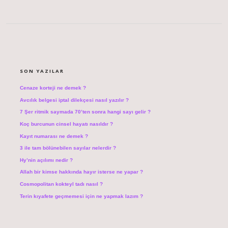
SIDEBAR
SON YAZILAR
Cenaze korteji ne demek ?
Avcılık belgesi iptal dilekçesi nasıl yazılır ?
7 Şer ritmik saymada 70’ten sonra hangi sayı gelir ?
Koç burcunun cinsel hayatı nasıldır ?
Kayıt numarası ne demek ?
3 ile tam bölünebilen sayılar nelerdir ?
Hy’nin açılımı nedir ?
Allah bir kimse hakkında hayır isterse ne yapar ?
Cosmopolitan kokteyl tadı nasıl ?
Terin kıyafete geçmemesi için ne yapmak lazım ?