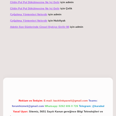
Cildin Pul Pul Dökülmesine Ne Iyi Gelir
için
admin
Cildin Pul Pul Dökülmesine Ne Iyi Gelir
için
Çelik
Çoğaltma Yöntemleri Nelerdir
için
admin
Çoğaltma Yöntemleri Nelerdir
için
HızlıAyak
Adetin Son Günlerinde Cinsel Ilişkiye Girilir Mi
için
admin
giriş
Reklam ve İletişim:
E-mail:
backlinkpaneli@gmail.com
Teams:
forumhizmeti@gmail.com
Whatsapp: 0262 606 0 726
Telegram: @karabul
Yasal Uyarı:
Sitemiz, 5651 Sayılı Kanun gereğince Bilgi Teknolojileri ve