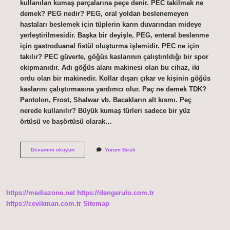
kullanılan kumaş parçalarına peçe denir. PEC takilmak ne
demek? PEG nedir? PEG, oral yoldan beslenemeyen
hastaları beslemek için tüplerin karın duvarından mideye
yerleştirilmesidir. Başka bir deyişle, PEG, enteral beslenme
için gastroduanal fistül oluşturma işlemidir. PEC ne için
takılır? PEC güverte, göğüs kaslarının çalıştırıldığı bir spor
ekipmanıdır. Adı göğüs alanı makinesi olan bu cihaz, iki
ordu olan bir makinedir. Kollar dışarı çıkar ve kişinin göğüs
kaslarını çalıştırmasına yardımcı olur. Paç ne demek TDK?
Pantolon, Frost, Shalwar vb. Bacakların alt kısmı. Peç
nerede kullanılır? Büyük kumaş türleri sadece bir yüz
örtüsü ve başörtüsü olarak…
Peç
Devamını okuyun
Yorum Bırak
Ne
Demek
https://mediazone.net
https://dengerulo.com.tr
https://cevikman.com.tr
Sitemap