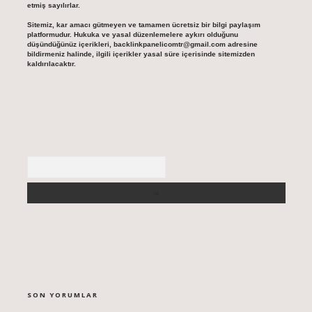
etmiş sayılırlar.
Sitemiz, kar amacı gütmeyen ve tamamen ücretsiz bir bilgi paylaşım
platformudur. Hukuka ve yasal düzenlemelere aykırı olduğunu
düşündüğünüz içerikleri,
backlinkpanelicomtr@gmail.com
adresine
bildirmeniz halinde, ilgili içerikler yasal süre içerisinde sitemizden
kaldırılacaktır.
Arama
SON YORUMLAR