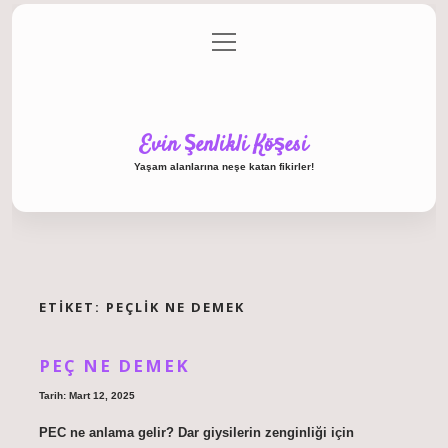
menüyü
Anasayfa
Gizlilik Politikası
Yasal Uyarı
aç
Hakkımızda
Evin Şenlikli Köşesi
Yaşam alanlarına neşe katan fikirler!
ETIKET:
PEÇLIK NE DEMEK
PEÇ NE DEMEK
Tarih: Mart 12, 2025
PEC ne anlama gelir? Dar giysilerin zenginliği için