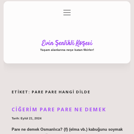
menüyü
Anasayfa
Gizlilik Politikası
Yasal Uyarı
aç
Hakkımızda
Evin Şenlikli Köşesi
Yaşam alanlarına neşe katan fikirler!
ETIKET:
PARE PARE HANGI DILDE
CIĞERIM PARE PARE NE DEMEK
Tarih: Eylül 21, 2024
Pare ne demek Osmanlıca? {f} (elma vb.) kabuğunu soymak