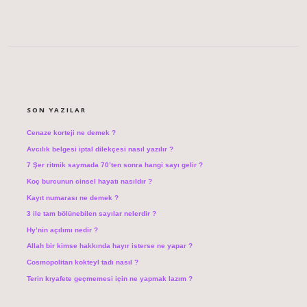
SIDEBAR
SON YAZILAR
Cenaze korteji ne demek ?
Avcılık belgesi iptal dilekçesi nasıl yazılır ?
7 Şer ritmik saymada 70’ten sonra hangi sayı gelir ?
Koç burcunun cinsel hayatı nasıldır ?
Kayıt numarası ne demek ?
3 ile tam bölünebilen sayılar nelerdir ?
Hy’nin açılımı nedir ?
Allah bir kimse hakkında hayır isterse ne yapar ?
Cosmopolitan kokteyl tadı nasıl ?
Terin kıyafete geçmemesi için ne yapmak lazım ?