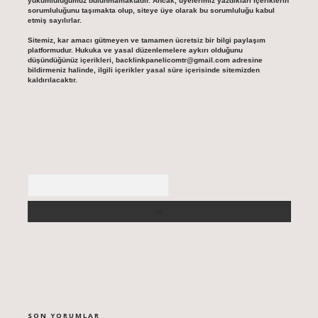
yükümlülüğümüz bulunmamaktadır. Ancak, üyelerimiz yazdıkları içeriklerin
sorumluluğunu taşımakta olup, siteye üye olarak bu sorumluluğu kabul
etmiş sayılırlar.
Sitemiz, kar amacı gütmeyen ve tamamen ücretsiz bir bilgi paylaşım
platformudur. Hukuka ve yasal düzenlemelere aykırı olduğunu
düşündüğünüz içerikleri,
backlinkpanelicomtr@gmail.com
adresine
bildirmeniz halinde, ilgili içerikler yasal süre içerisinde sitemizden
kaldırılacaktır.
Arama
SON YORUMLAR