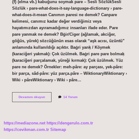
{f} (elma vb.) kabuğunu soymak pare – Sesli SözlükSesli
Sözlük › pare-what-does-it-say-language-dictionary › pare-
what-does-it-mean Canımın paresi ne demek? Canpare
kelimesi, canımız kadar değer verdiğimiz veya
hayatımızdan ayıramadığımız insanları ifade eder. Pare
pare yanmak ne demek? Bġir/Ciger (ağlamak, akciğer,
göğüs, yürek) sözcüğünün esas olarak “aşk acısı, üzüntü”
anlamında kullanıldığı açıktır. Baġri yanḳ / Köymek
(karaciğeri yakmak): Çok üzülmek. Baġri pare pare bolmaḳ
(karaciğeri parçalamak, yüreği kırmak): Çok üzülmek. Yüz
pare ne demek? Örnekler: meh-pâre: ay parçası, yek-pâre:
bir parça, sâd-pâre: yüz parça.pâre – WiktionaryWiktionary ›
Wiki › pâreWiktionary › Wiki › pâre…
Ciğerim
Devamını okuyun
14 Yorum
Pare
Pare
Ne
Demek
https://mediazone.net
https://dengerulo.com.tr
https://cevikman.com.tr
Sitemap