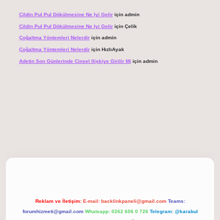
Cildin Pul Pul Dökülmesine Ne Iyi Gelir
için
admin
Cildin Pul Pul Dökülmesine Ne Iyi Gelir
için
Çelik
Çoğaltma Yöntemleri Nelerdir
için
admin
Çoğaltma Yöntemleri Nelerdir
için
HızlıAyak
Adetin Son Günlerinde Cinsel Ilişkiye Girilir Mi
için
admin
iriş
Reklam ve İletişim:
E-mail:
backlinkpaneli@gmail.com
Teams:
forumhizmeti@gmail.com
Whatsapp: 0262 606 0 726
Telegram: @karabul