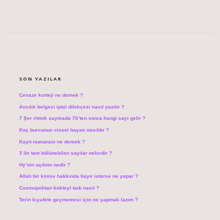
SIDEBAR
SON YAZILAR
Cenaze korteji ne demek ?
Avcılık belgesi iptal dilekçesi nasıl yazılır ?
7 Şer ritmik saymada 70’ten sonra hangi sayı gelir ?
Koç burcunun cinsel hayatı nasıldır ?
Kayıt numarası ne demek ?
3 ile tam bölünebilen sayılar nelerdir ?
Hy’nin açılımı nedir ?
Allah bir kimse hakkında hayır isterse ne yapar ?
Cosmopolitan kokteyl tadı nasıl ?
Terin kıyafete geçmemesi için ne yapmak lazım ?