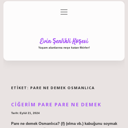
menüyü
Anasayfa
Gizlilik Politikası
Yasal Uyarı
aç
Hakkımızda
Evin Şenlikli Köşesi
Yaşam alanlarına neşe katan fikirler!
ETIKET:
PARE NE DEMEK OSMANLICA
CIĞERIM PARE PARE NE DEMEK
Tarih: Eylül 21, 2024
Pare ne demek Osmanlıca? {f} (elma vb.) kabuğunu soymak