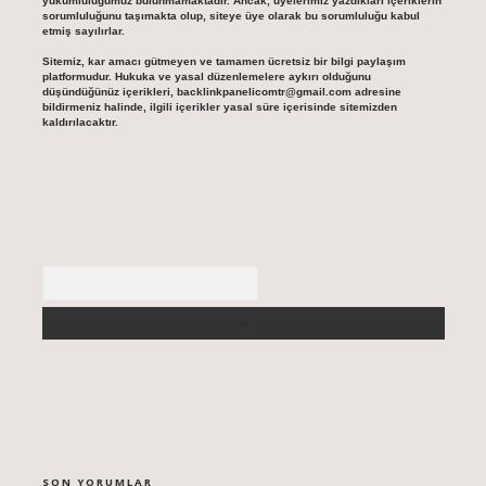
yükümlülüğümüz bulunmamaktadır. Ancak, üyelerimiz yazdıkları içeriklerin
sorumluluğunu taşımakta olup, siteye üye olarak bu sorumluluğu kabul
etmiş sayılırlar.
Sitemiz, kar amacı gütmeyen ve tamamen ücretsiz bir bilgi paylaşım
platformudur. Hukuka ve yasal düzenlemelere aykırı olduğunu
düşündüğünüz içerikleri,
backlinkpanelicomtr@gmail.com
adresine
bildirmeniz halinde, ilgili içerikler yasal süre içerisinde sitemizden
kaldırılacaktır.
Arama
SON YORUMLAR