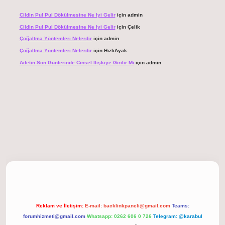
Cildin Pul Pul Dökülmesine Ne Iyi Gelir
için
admin
Cildin Pul Pul Dökülmesine Ne Iyi Gelir
için
Çelik
Çoğaltma Yöntemleri Nelerdir
için
admin
Çoğaltma Yöntemleri Nelerdir
için
HızlıAyak
Adetin Son Günlerinde Cinsel Ilişkiye Girilir Mi
için
admin
giriş
Reklam ve İletişim:
E-mail:
backlinkpaneli@gmail.com
Teams:
forumhizmeti@gmail.com
Whatsapp: 0262 606 0 726
Telegram: @karabul