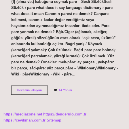
{f} (elma vb.) kabuğunu soymak pare – Sesli SözlükSesli
Sözlük › pare-what-does-it-say-language-dictionary › pare-
what-does-it-mean Canımın paresi ne demek? Canpare
kelimesi, canımız kadar değer verdiğimiz veya
hayatımızdan ayıramadığımız insanları ifade eder. Pare
pare yanmak ne demek? Bġir/Ciger (ağlamak, akciğer,
göğüs, yürek) sözcüğünün esas olarak “aşk acısı, üzüntü”
anlamında kullanıldığı açıktır. Baġri yanḳ / Köymek
(karaciğeri yakmak): Çok üzülmek. Baġri pare pare bolmaḳ
(karaciğeri parçalamak, yüreği kırmak): Çok üzülmek. Yüz
pare ne demek? Örnekler: meh-pâre: ay parçası, yek-pâre:
bir parça, sâd-pâre: yüz parça.pâre – WiktionaryWiktionary ›
Wiki › pâreWiktionary › Wiki › pâre…
Ciğerim
Devamını okuyun
14 Yorum
Pare
Pare
Ne
Demek
https://mediazone.net
https://dengerulo.com.tr
https://cevikman.com.tr
Sitemap