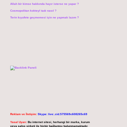
Allah bir kimse hakkında hayır isterse ne yapar ?
Cosmopolitan kokteyl tadı nasıl ?
Terin kıyafete geçmemesi için ne yapmak lazım ?
Reklam ve İletişim:
Skype: live:.cid.575569c608265c69
Yasal Uyarı:
Bu internet sitesi, herhangi bir marka, kurum
veya şahıs şirketi ile hiçbir bağlantısı bulunmamaktadır.