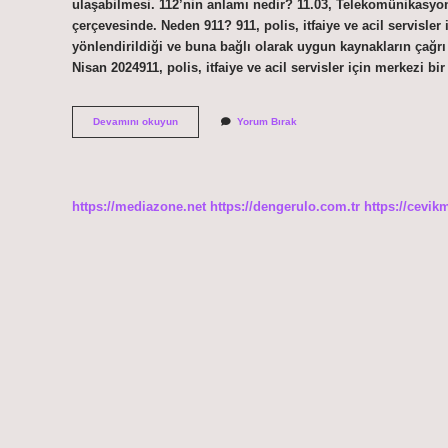
ulaşabilmesi. 112’nin anlamı nedir? 11.03, Telekomünikasy
çerçevesinde. Neden 911? 911, polis, itfaiye ve acil servisler
yönlendirildiği ve buna bağlı olarak uygun kaynakların çağrı
Nisan 2024911, polis, itfaiye ve acil servisler için merkezi b
112
Devamını okuyun
Yorum Bırak
Neden
112
https://mediazone.net
https://dengerulo.com.tr
https://cevik