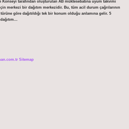
on Konseyi tarafından oluşturulan AB müktesebatına uyum takvimi
 için merkezi bir dağıtım merkezidir. Bu, tüm acil durum çağrılarının
 türüne göre dağıtıldığı tek bir konum olduğu anlamına gelir. 5
ir dağıtım…
man.com.tr
Sitemap