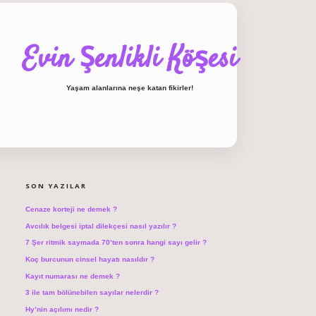
Evin Şenlikli Köşesi
Yaşam alanlarına neşe katan fikirler!
SIDEBAR
hiltonbet giriş
SON YAZILAR
Cenaze korteji ne demek ?
Avcılık belgesi iptal dilekçesi nasıl yazılır ?
7 Şer ritmik saymada 70’ten sonra hangi sayı gelir ?
Koç burcunun cinsel hayatı nasıldır ?
Kayıt numarası ne demek ?
3 ile tam bölünebilen sayılar nelerdir ?
Hy’nin açılımı nedir ?