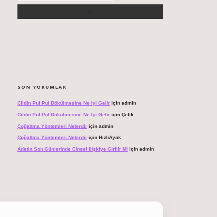
SON YORUMLAR
Cildin Pul Pul Dökülmesine Ne Iyi Gelir
için
admin
Cildin Pul Pul Dökülmesine Ne Iyi Gelir
için
Çelik
Çoğaltma Yöntemleri Nelerdir
için
admin
Çoğaltma Yöntemleri Nelerdir
için
HızlıAyak
Adetin Son Günlerinde Cinsel Ilişkiye Girilir Mi
için
admin