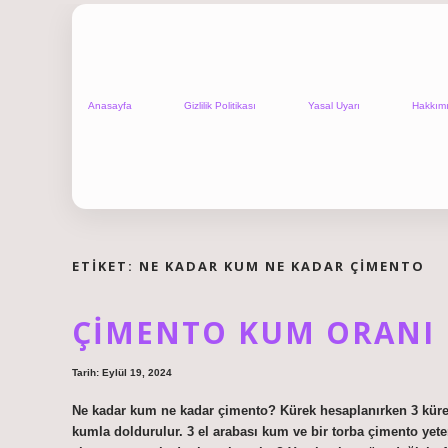
Anasayfa
Gizlilik Politikası
Yasal Uyarı
Hakkım
ETIKET:
NE KADAR KUM NE KADAR ÇIMENTO
ÇIMENTO KUM ORANI 
Tarih: Eylül 19, 2024
Ne kadar kum ne kadar çimento? Kürek hesaplanırken 3 kürek 
kumla doldurulur. 3 el arabası kum ve bir torba çimento yeter