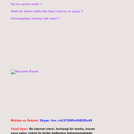
Hy’nin açılımı nedir ?
Allah bir kimse hakkında hayır isterse ne yapar ?
Cosmopolitan kokteyl tadı nasıl ?
Reklam ve İletişim:
Skype: live:.cid.575569c608265c69
Yasal Uyarı:
Bu internet sitesi, herhangi bir marka, kurum
veya şahıs şirketi ile hiçbir bağlantısı bulunmamaktadır.