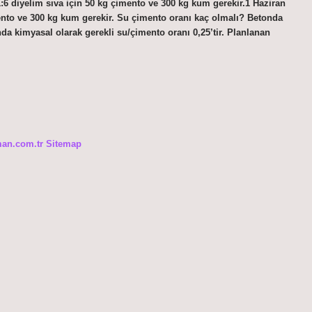
:6 diyelim sıva için 50 kg çimento ve 300 kg kum gerekir.1 Haziran
mento ve 300 kg kum gerekir. Su çimento oranı kaç olmalı? Betonda
a kimyasal olarak gerekli su/çimento oranı 0,25’tir. Planlanan
man.com.tr
Sitemap