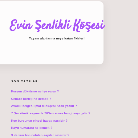
Evin Şenlikli Köşesi
Yaşam alanlarına neşe katan fikirler!
SIDEBAR
hiltonbet giriş
SON YAZILAR
Kurşun döktürme ne işe yarar ?
Cenaze korteji ne demek ?
Avcılık belgesi iptal dilekçesi nasıl yazılır ?
7 Şer ritmik saymada 70’ten sonra hangi sayı gelir ?
Koç burcunun cinsel hayatı nasıldır ?
Kayıt numarası ne demek ?
3 ile tam bölünebilen sayılar nelerdir ?