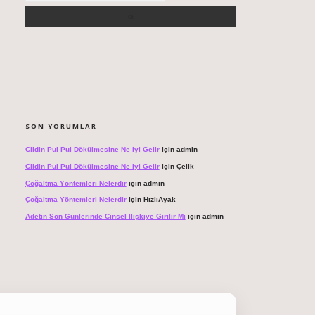
SON YORUMLAR
Cildin Pul Pul Dökülmesine Ne Iyi Gelir
için
admin
Cildin Pul Pul Dökülmesine Ne Iyi Gelir
için
Çelik
Çoğaltma Yöntemleri Nelerdir
için
admin
Çoğaltma Yöntemleri Nelerdir
için
HızlıAyak
Adetin Son Günlerinde Cinsel Ilişkiye Girilir Mi
için
admin