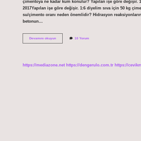
çimentoya ne kadar kum konulur? Yapılan işe göre değişir. 1
2017Yapılan işe göre değişir. 1:6 diyelim sıva için 50 kg çi
su/çimento oranı neden önemlidir? Hidrasyon reaksiyonlarınd
betonun…
Çimento
Devamını okuyun
10 Yorum
Kum
Oranı
Ne
Olmalı
https://mediazone.net
https://dengerulo.com.tr
https://cevik