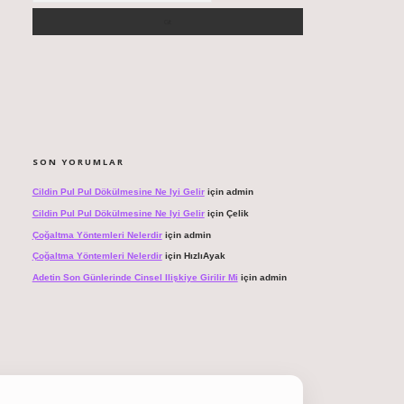
SON YORUMLAR
Cildin Pul Pul Dökülmesine Ne Iyi Gelir
için
admin
Cildin Pul Pul Dökülmesine Ne Iyi Gelir
için
Çelik
Çoğaltma Yöntemleri Nelerdir
için
admin
Çoğaltma Yöntemleri Nelerdir
için
HızlıAyak
Adetin Son Günlerinde Cinsel Ilişkiye Girilir Mi
için
admin