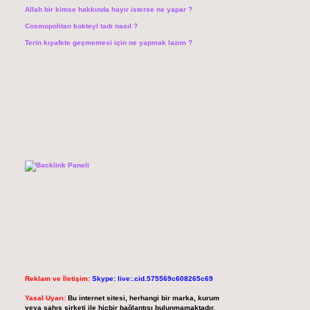
Allah bir kimse hakkında hayır isterse ne yapar ?
Cosmopolitan kokteyl tadı nasıl ?
Terin kıyafete geçmemesi için ne yapmak lazım ?
Reklam ve İletişim:
Skype: live:.cid.575569c608265c69
Yasal Uyarı:
Bu internet sitesi, herhangi bir marka, kurum
veya şahıs şirketi ile hiçbir bağlantısı bulunmamaktadır.