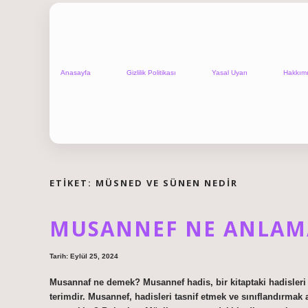
Anasayfa
Gizlilik Politikası
Yasal Uyarı
Hakkım
ETIKET:
MÜSNED VE SÜNEN NEDIR
MUSANNEF NE ANLAM
Tarih: Eylül 25, 2024
Musannaf ne demek? Musannef hadis, bir kitaptaki hadisleri 
terimdir. Musannef, hadisleri tasnif etmek ve sınıflandırmak