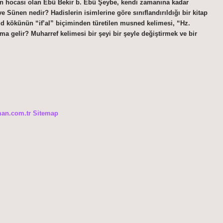
ın hocası olan Ebû Bekir b. Ebû Şeybe, kendi zamanına kadar
 Sünen nedir? Hadislerin isimlerine göre sınıflandırıldığı bir kitap
 kökünün “if’al” biçiminden türetilen musned kelimesi, “Hz.
a gelir? Muharref kelimesi bir şeyi bir şeyle değiştirmek ve bir
man.com.tr
Sitemap