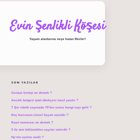
Evin Şenlikli Köşesi
Yaşam alanlarına neşe katan fikirler!
SIDEBAR
hiltonbet giriş
SON YAZILAR
Cenaze korteji ne demek ?
Avcılık belgesi iptal dilekçesi nasıl yazılır ?
7 Şer ritmik saymada 70’ten sonra hangi sayı gelir ?
Koç burcunun cinsel hayatı nasıldır ?
Kayıt numarası ne demek ?
3 ile tam bölünebilen sayılar nelerdir ?
Hy’nin açılımı nedir ?