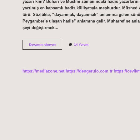
yazarı kim? Buhari ve Müslim zamanındaki hadis yazarların
yazılmış en kapsamlı hadis külliyatıyla meşhurdur. Müsned ve
türü. Sözlükte, “dayanmak, dayanmak” anlamına gelen sünûd
Peygamber’e ulaşan hadis” anlamına gelir. Muharref ne anlam
şeyi değiştirmek…
Musannef
Devamını okuyun
14 Yorum
Ne
Anlama
Gelir
https://mediazone.net
https://dengerulo.com.tr
https://cevik