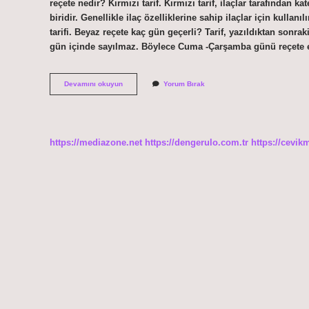
reçete nedir? Kırmızı tarif. Kırmızı tarif, ilaçlar tarafından k
biridir. Genellikle ilaç özelliklerine sahip ilaçlar için kullan
tarifi. Beyaz reçete kaç gün geçerli? Tarif, yazıldıktan sonrak
gün içinde sayılmaz. Böylece Cuma -Çarşamba günü reçete
Beyaz
Devamını okuyun
Yorum Bırak
Reçete
Ne
Anlama
Gelir
https://mediazone.net
https://dengerulo.com.tr
https://cevik