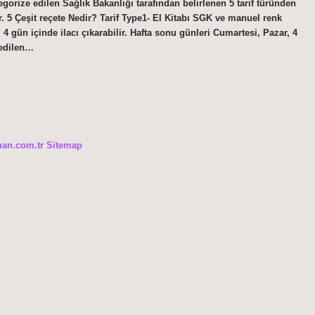
ategorize edilen Sağlık Bakanlığı tarafından belirlenen 5 tarif türünden
ılır. 5 Çeşit reçete Nedir? Tarif Type1- El Kitabı SGK ve manuel renk
i 4 gün içinde ilacı çıkarabilir. Hafta sonu günleri Cumartesi, Pazar, 4
 edilen…
man.com.tr
Sitemap