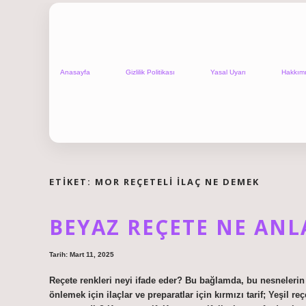
Anasayfa
Gizlilik Politikası
Yasal Uyarı
Hakkım
ETIKET:
MOR REÇETELI ILAÇ NE DEMEK
BEYAZ REÇETE NE ANL
Tarih: Mart 11, 2025
Reçete renkleri neyi ifade eder? Bu bağlamda, bu nesnelerin 
önlemek için ilaçlar ve preparatlar için kırmızı tarif; Yeşil re