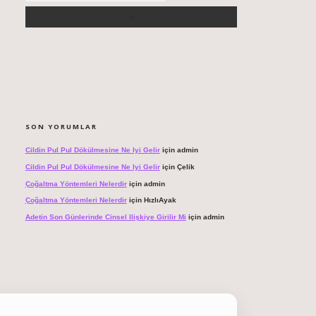
SON YORUMLAR
Cildin Pul Pul Dökülmesine Ne Iyi Gelir
için
admin
Cildin Pul Pul Dökülmesine Ne Iyi Gelir
için
Çelik
Çoğaltma Yöntemleri Nelerdir
için
admin
Çoğaltma Yöntemleri Nelerdir
için
HızlıAyak
Adetin Son Günlerinde Cinsel Ilişkiye Girilir Mi
için
admin