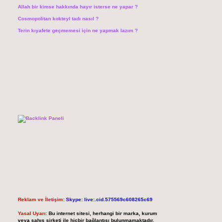
Allah bir kimse hakkında hayır isterse ne yapar ?
Cosmopolitan kokteyl tadı nasıl ?
Terin kıyafete geçmemesi için ne yapmak lazım ?
Reklam ve İletişim:
Skype: live:.cid.575569c608265c69
Yasal Uyarı:
Bu internet sitesi, herhangi bir marka, kurum
veya şahıs şirketi ile hiçbir bağlantısı bulunmamaktadır.