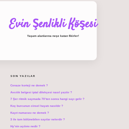
Evin Şenlikli Köşesi
Yaşam alanlarına neşe katan fikirler!
SIDEBAR
hiltonbet giriş
SON YAZILAR
Cenaze korteji ne demek ?
Avcılık belgesi iptal dilekçesi nasıl yazılır ?
7 Şer ritmik saymada 70’ten sonra hangi sayı gelir ?
Koç burcunun cinsel hayatı nasıldır ?
Kayıt numarası ne demek ?
3 ile tam bölünebilen sayılar nelerdir ?
Hy’nin açılımı nedir ?