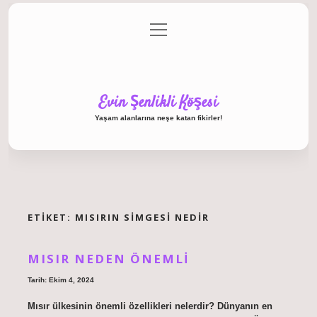
menüyü
Anasayfa
Gizlilik Politikası
Yasal Uyarı
aç
Hakkımızda
Evin Şenlikli Köşesi
Yaşam alanlarına neşe katan fikirler!
ETIKET:
MISIRIN SIMGESI NEDIR
MISIR NEDEN ÖNEMLI
Tarih: Ekim 4, 2024
Mısır ülkesinin önemli özellikleri nelerdir? Dünyanın en