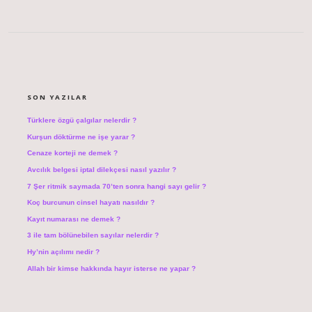
SIDEBAR
SON YAZILAR
Türklere özgü çalgılar nelerdir ?
Kurşun döktürme ne işe yarar ?
Cenaze korteji ne demek ?
Avcılık belgesi iptal dilekçesi nasıl yazılır ?
7 Şer ritmik saymada 70’ten sonra hangi sayı gelir ?
Koç burcunun cinsel hayatı nasıldır ?
Kayıt numarası ne demek ?
3 ile tam bölünebilen sayılar nelerdir ?
Hy’nin açılımı nedir ?
Allah bir kimse hakkında hayır isterse ne yapar ?