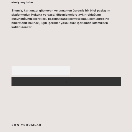
etmiş sayılırlar.
Sitemiz, kar amacı gütmeyen ve tamamen ücretsiz bir bilgi paylaşım
platformudur. Hukuka ve yasal düzenlemelere aykırı olduğunu
düşündüğünüz içerikleri,
backlinkpanelicomtr@gmail.com
adresine
bildirmeniz halinde, ilgili içerikler yasal süre içerisinde sitemizden
kaldırılacaktır.
Arama
SON YORUMLAR