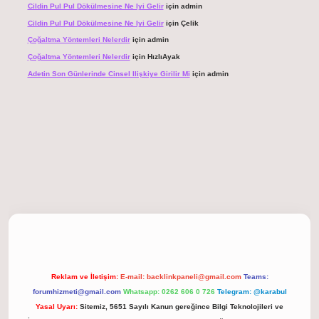
Cildin Pul Pul Dökülmesine Ne Iyi Gelir
için
admin
Cildin Pul Pul Dökülmesine Ne Iyi Gelir
için
Çelik
Çoğaltma Yöntemleri Nelerdir
için
admin
Çoğaltma Yöntemleri Nelerdir
için
HızlıAyak
Adetin Son Günlerinde Cinsel Ilişkiye Girilir Mi
için
admin
giriş
Reklam ve İletişim:
E-mail:
backlinkpaneli@gmail.com
Teams:
forumhizmeti@gmail.com
Whatsapp: 0262 606 0 726
Telegram: @karabul
Yasal Uyarı:
Sitemiz, 5651 Sayılı Kanun gereğince Bilgi Teknolojileri ve