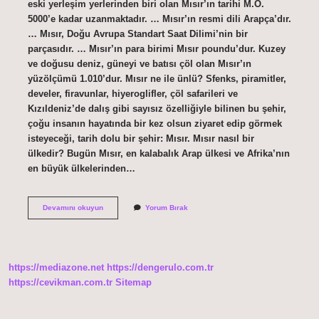
eski yerleşim yerlerinden biri olan Mısır’ın tarihi M.Ö.
5000’e kadar uzanmaktadır. … Mısır’ın resmi dili Arapça’dır.
… Mısır, Doğu Avrupa Standart Saat Dilimi’nin bir
parçasıdır. … Mısır’ın para birimi Mısır poundu’dur. Kuzey
ve doğusu deniz, güneyi ve batısı çöl olan Mısır’ın
yüzölçümü 1.010’dur. Mısır ne ile ünlü? Sfenks, piramitler,
develer, firavunlar, hiyeroglifler, çöl safarileri ve
Kızıldeniz’de dalış gibi sayısız özelliğiyle bilinen bu şehir,
çoğu insanın hayatında bir kez olsun ziyaret edip görmek
isteyeceği, tarih dolu bir şehir: Mısır. Mısır nasıl bir
ülkedir? Bugün Mısır, en kalabalık Arap ülkesi ve Afrika’nın
en büyük ülkelerinden…
Mısır
Devamını okuyun
Yorum Bırak
Neden
Önemli
https://mediazone.net
https://dengerulo.com.tr
https://cevikman.com.tr
Sitemap