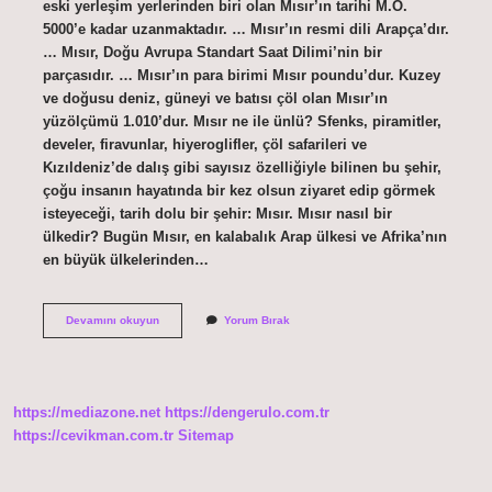
eski yerleşim yerlerinden biri olan Mısır’ın tarihi M.Ö.
5000’e kadar uzanmaktadır. … Mısır’ın resmi dili Arapça’dır.
… Mısır, Doğu Avrupa Standart Saat Dilimi’nin bir
parçasıdır. … Mısır’ın para birimi Mısır poundu’dur. Kuzey
ve doğusu deniz, güneyi ve batısı çöl olan Mısır’ın
yüzölçümü 1.010’dur. Mısır ne ile ünlü? Sfenks, piramitler,
develer, firavunlar, hiyeroglifler, çöl safarileri ve
Kızıldeniz’de dalış gibi sayısız özelliğiyle bilinen bu şehir,
çoğu insanın hayatında bir kez olsun ziyaret edip görmek
isteyeceği, tarih dolu bir şehir: Mısır. Mısır nasıl bir
ülkedir? Bugün Mısır, en kalabalık Arap ülkesi ve Afrika’nın
en büyük ülkelerinden…
Mısır
Devamını okuyun
Yorum Bırak
Neden
Önemli
https://mediazone.net
https://dengerulo.com.tr
https://cevikman.com.tr
Sitemap