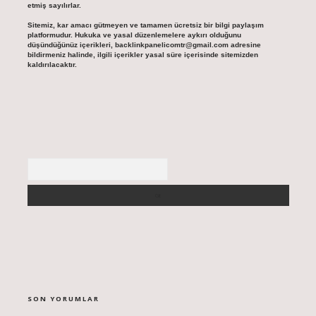
etmiş sayılırlar.
Sitemiz, kar amacı gütmeyen ve tamamen ücretsiz bir bilgi paylaşım
platformudur. Hukuka ve yasal düzenlemelere aykırı olduğunu
düşündüğünüz içerikleri,
backlinkpanelicomtr@gmail.com
adresine
bildirmeniz halinde, ilgili içerikler yasal süre içerisinde sitemizden
kaldırılacaktır.
Arama
SON YORUMLAR