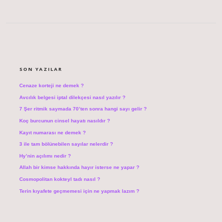
SIDEBAR
SON YAZILAR
Cenaze korteji ne demek ?
Avcılık belgesi iptal dilekçesi nasıl yazılır ?
7 Şer ritmik saymada 70’ten sonra hangi sayı gelir ?
Koç burcunun cinsel hayatı nasıldır ?
Kayıt numarası ne demek ?
3 ile tam bölünebilen sayılar nelerdir ?
Hy’nin açılımı nedir ?
Allah bir kimse hakkında hayır isterse ne yapar ?
Cosmopolitan kokteyl tadı nasıl ?
Terin kıyafete geçmemesi için ne yapmak lazım ?