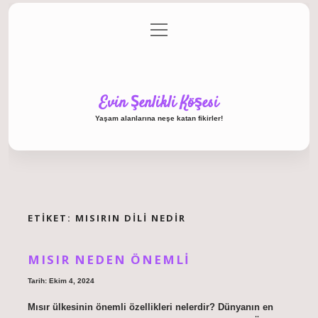
menüyü
Anasayfa
Gizlilik Politikası
Yasal Uyarı
aç
Hakkımızda
Evin Şenlikli Köşesi
Yaşam alanlarına neşe katan fikirler!
ETIKET:
MISIRIN DILI NEDIR
MISIR NEDEN ÖNEMLI
Tarih: Ekim 4, 2024
Mısır ülkesinin önemli özellikleri nelerdir? Dünyanın en