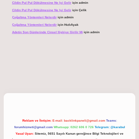
Cildin Pul Pul Dökülmesine Ne Iyi Gelir
için
admin
Cildin Pul Pul Dökülmesine Ne Iyi Gelir
için
Çelik
Çoğaltma Yöntemleri Nelerdir
için
admin
Çoğaltma Yöntemleri Nelerdir
için
HızlıAyak
Adetin Son Günlerinde Cinsel Ilişkiye Girilir Mi
için
admin
 giriş
Reklam ve İletişim:
E-mail:
backlinkpaneli@gmail.com
Teams:
forumhizmeti@gmail.com
Whatsapp: 0262 606 0 726
Telegram: @karabul
Yasal Uyarı:
Sitemiz, 5651 Sayılı Kanun gereğince Bilgi Teknolojileri ve