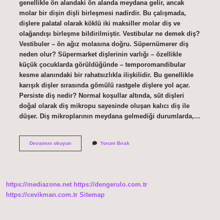
genellikle ön alandaki ön alanda meydana gelir, ancak
molar bir dişin dişli birleşmesi nadirdir. Bu çalışmada,
dişlere palatal olarak köklü iki maksiller molar diş ve
olağandışı birleşme bildirilmiştir. Vestibular ne demek diş?
Vestibuler – ön ağız molasına doğru. Süpernümerer diş
neden olur? Süpermarket dişlerinin varlığı – özellikle
küçük çocuklarda görüldüğünde – temporomandibular
kesme alanındaki bir rahatsızlıkla ilişkilidir. Bu genellikle
karışık dişler sırasında gömülü rastgele dişlere yol açar.
Persiste diş nedir? Normal koşullar altında, süt dişleri
doğal olarak diş mikropu sayesinde oluşan kalıcı diş ile
düşer. Diş mikroplarının meydana gelmediği durumlarda,…
Paramolar
Devamını okuyun
Yorum Bırak
Diş
Ne
Demek
https://mediazone.net
https://dengerulo.com.tr
https://cevikman.com.tr
Sitemap