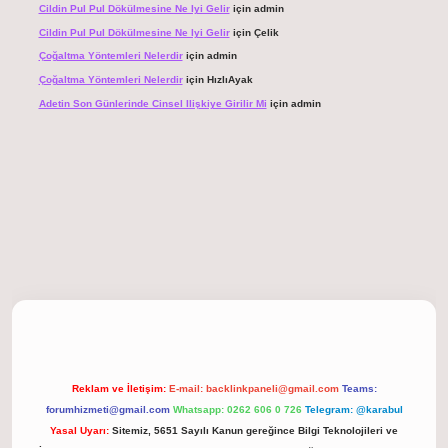
Cildin Pul Pul Dökülmesine Ne Iyi Gelir
için
admin
Cildin Pul Pul Dökülmesine Ne Iyi Gelir
için
Çelik
Çoğaltma Yöntemleri Nelerdir
için
admin
Çoğaltma Yöntemleri Nelerdir
için
HızlıAyak
Adetin Son Günlerinde Cinsel Ilişkiye Girilir Mi
için
admin
giriş
Reklam ve İletişim:
E-mail:
backlinkpaneli@gmail.com
Teams:
forumhizmeti@gmail.com
Whatsapp: 0262 606 0 726
Telegram: @karabul
Yasal Uyarı:
Sitemiz, 5651 Sayılı Kanun gereğince Bilgi Teknolojileri ve