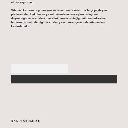
etmiş sayılırlar.
Sitemiz, kar amacı gütmeyen ve tamamen ücretsiz bir bilgi paylaşım
platformudur. Hukuka ve yasal düzenlemelere aykırı olduğunu
düşündüğünüz içerikleri,
backlinkpanelicomtr@gmail.com
adresine
bildirmeniz halinde, ilgili içerikler yasal süre içerisinde sitemizden
kaldırılacaktır.
Arama
SON YORUMLAR