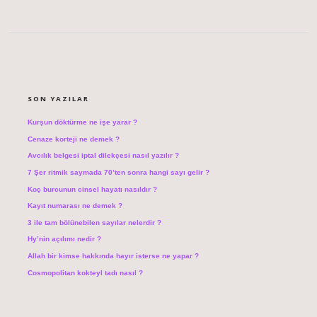
SIDEBAR
SON YAZILAR
Kurşun döktürme ne işe yarar ?
Cenaze korteji ne demek ?
Avcılık belgesi iptal dilekçesi nasıl yazılır ?
7 Şer ritmik saymada 70’ten sonra hangi sayı gelir ?
Koç burcunun cinsel hayatı nasıldır ?
Kayıt numarası ne demek ?
3 ile tam bölünebilen sayılar nelerdir ?
Hy’nin açılımı nedir ?
Allah bir kimse hakkında hayır isterse ne yapar ?
Cosmopolitan kokteyl tadı nasıl ?