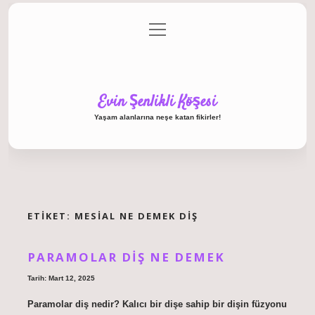
menüyü
Anasayfa
Gizlilik Politikası
Yasal Uyarı
aç
Hakkımızda
Evin Şenlikli Köşesi
Yaşam alanlarına neşe katan fikirler!
ETIKET:
MESIAL NE DEMEK DIŞ
PARAMOLAR DIŞ NE DEMEK
Tarih: Mart 12, 2025
Paramolar diş nedir? Kalıcı bir dişe sahip bir dişin füzyonu