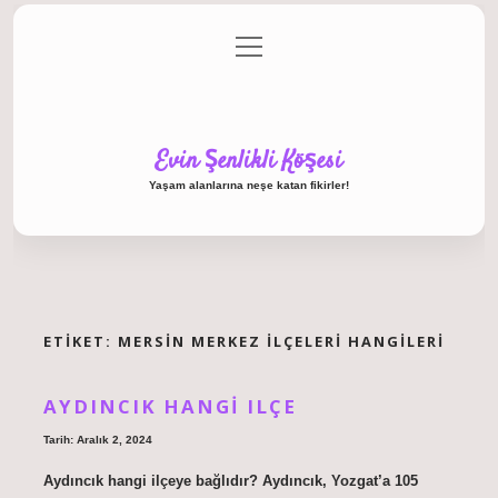
menüyü
Anasayfa
Gizlilik Politikası
Yasal Uyarı
aç
Hakkımızda
Evin Şenlikli Köşesi
Yaşam alanlarına neşe katan fikirler!
ETIKET:
MERSIN MERKEZ ILÇELERI HANGILERI
AYDINCIK HANGI ILÇE
Tarih: Aralık 2, 2024
Aydıncık hangi ilçeye bağlıdır? Aydıncık, Yozgat’a 105