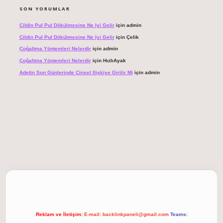
SON YORUMLAR
Cildin Pul Pul Dökülmesine Ne Iyi Gelir
için
admin
Cildin Pul Pul Dökülmesine Ne Iyi Gelir
için
Çelik
Çoğaltma Yöntemleri Nelerdir
için
admin
Çoğaltma Yöntemleri Nelerdir
için
HızlıAyak
Adetin Son Günlerinde Cinsel Ilişkiye Girilir Mi
için
admin
 giriş
Reklam ve İletişim:
E-mail:
backlinkpaneli@gmail.com
Teams: