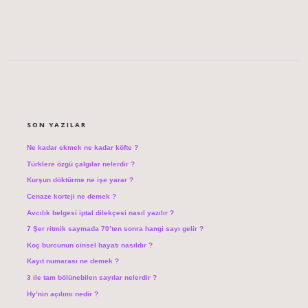
SIDEBAR
SON YAZILAR
Ne kadar ekmek ne kadar köfte ?
Türklere özgü çalgılar nelerdir ?
Kurşun döktürme ne işe yarar ?
Cenaze korteji ne demek ?
Avcılık belgesi iptal dilekçesi nasıl yazılır ?
7 Şer ritmik saymada 70’ten sonra hangi sayı gelir ?
Koç burcunun cinsel hayatı nasıldır ?
Kayıt numarası ne demek ?
3 ile tam bölünebilen sayılar nelerdir ?
Hy’nin açılımı nedir ?