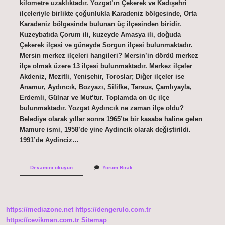
kilometre uzaklıktadır. Yozgat’ın Çekerek ve Kadışehri
ilçeleriyle birlikte çoğunlukla Karadeniz bölgesinde, Orta
Karadeniz bölgesinde bulunan üç ilçesinden biridir.
Kuzeybatıda Çorum ili, kuzeyde Amasya ili, doğuda
Çekerek ilçesi ve güneyde Sorgun ilçesi bulunmaktadır.
Mersin merkez ilçeleri hangileri? Mersin’in dördü merkez
ilçe olmak üzere 13 ilçesi bulunmaktadır. Merkez ilçeler
Akdeniz, Mezitli, Yenişehir, Toroslar; Diğer ilçeler ise
Anamur, Aydıncık, Bozyazı, Silifke, Tarsus, Çamlıyayla,
Erdemli, Gülnar ve Mut’tur. Toplamda on üç ilçe
bulunmaktadır. Yozgat Aydıncık ne zaman ilçe oldu?
Belediye olarak yıllar sonra 1965’te bir kasaba haline gelen
Mamure ismi, 1958’de yine Aydincik olarak değiştirildi.
1991’de Aydinciz…
Aydıncık
Devamını okuyun
Yorum Bırak
Hangi
Ilçe
https://mediazone.net
https://dengerulo.com.tr
https://cevikman.com.tr
Sitemap