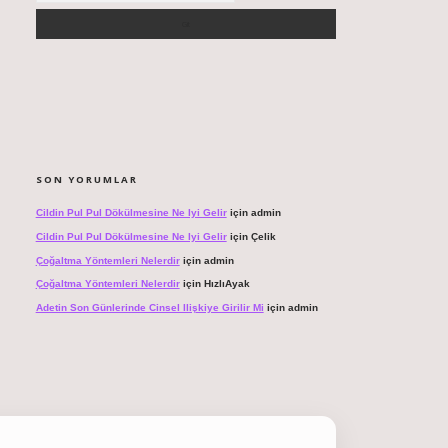
SON YORUMLAR
Cildin Pul Pul Dökülmesine Ne Iyi Gelir
için
admin
Cildin Pul Pul Dökülmesine Ne Iyi Gelir
için
Çelik
Çoğaltma Yöntemleri Nelerdir
için
admin
Çoğaltma Yöntemleri Nelerdir
için
HızlıAyak
Adetin Son Günlerinde Cinsel Ilişkiye Girilir Mi
için
admin