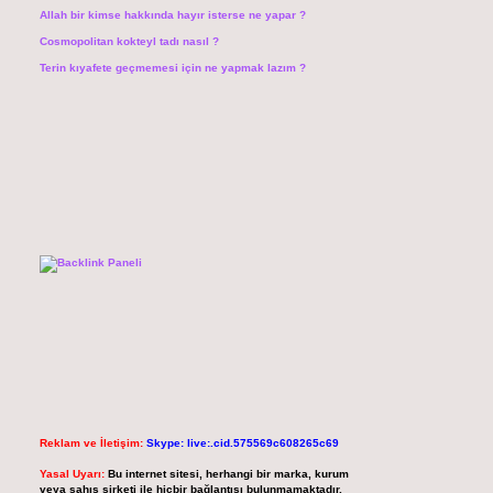
Allah bir kimse hakkında hayır isterse ne yapar ?
Cosmopolitan kokteyl tadı nasıl ?
Terin kıyafete geçmemesi için ne yapmak lazım ?
Reklam ve İletişim:
Skype: live:.cid.575569c608265c69
Yasal Uyarı:
Bu internet sitesi, herhangi bir marka, kurum
veya şahıs şirketi ile hiçbir bağlantısı bulunmamaktadır.