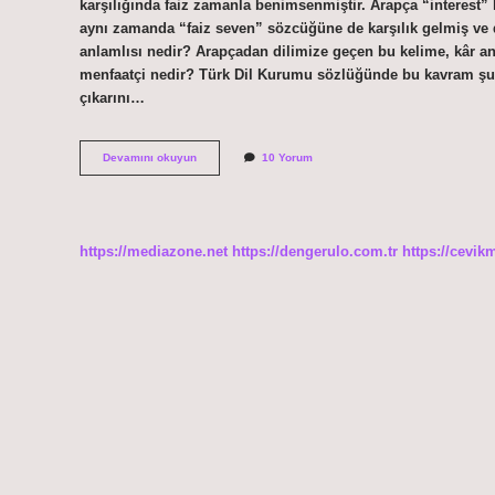
karşılığında faiz zamanla benimsenmiştir. Arapça “interest”
aynı zamanda “faiz seven” sözcüğüne de karşılık gelmiş ve di
anlamlısı nedir? Arapçadan dilimize geçen bu kelime, kâr an
menfaatçi nedir? Türk Dil Kurumu sözlüğünde bu kavram şu a
çıkarını…
Menfaatin
Devamını okuyun
10 Yorum
Tersi
Nedir
https://mediazone.net
https://dengerulo.com.tr
https://cevik