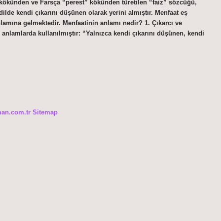
 kökünden ve Farsça “perest” kökünden türetilen “faiz” sözcüğü,
lde kendi çıkarını düşünen olarak yerini almıştır. Menfaat eş
lamına gelmektedir. Menfaatinin anlamı nedir? 1. Çıkarcı ve
nlamlarda kullanılmıştır: “Yalnızca kendi çıkarını düşünen, kendi
man.com.tr
Sitemap