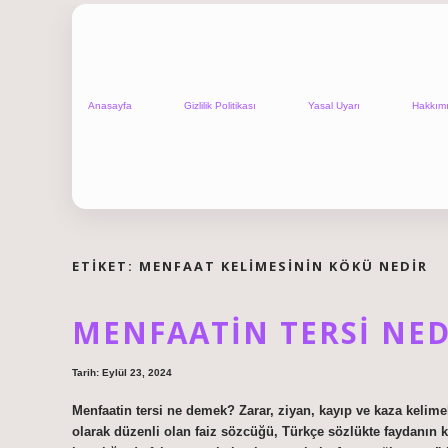
Anasayfa
Gizlilik Politikası
Yasal Uyarı
Hakkım
ETIKET:
MENFAAT KELIMESININ KÖKÜ NEDIR
MENFAATIN TERSI NED
Tarih: Eylül 23, 2024
Menfaatin tersi ne demek? Zarar, ziyan, kayıp ve kaza kelime
olarak düzenli olan faiz sözcüğü, Türkçe sözlükte faydanın ka