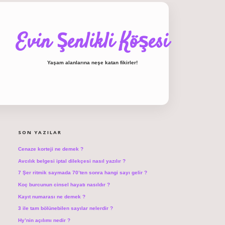
Evin Şenlikli Köşesi
Yaşam alanlarına neşe katan fikirler!
SIDEBAR
hiltonbet giriş
SON YAZILAR
Cenaze korteji ne demek ?
Avcılık belgesi iptal dilekçesi nasıl yazılır ?
7 Şer ritmik saymada 70’ten sonra hangi sayı gelir ?
Koç burcunun cinsel hayatı nasıldır ?
Kayıt numarası ne demek ?
3 ile tam bölünebilen sayılar nelerdir ?
Hy’nin açılımı nedir ?