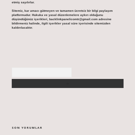
etmiş sayılırlar.
Sitemiz, kar amacı gütmeyen ve tamamen ücretsiz bir bilgi paylaşım
platformudur. Hukuka ve yasal düzenlemelere aykırı olduğunu
düşündüğünüz içerikleri,
backlinkpanelicomtr@gmail.com
adresine
bildirmeniz halinde, ilgili içerikler yasal süre içerisinde sitemizden
kaldırılacaktır.
Arama
SON YORUMLAR