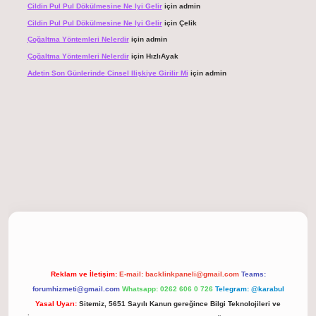
Cildin Pul Pul Dökülmesine Ne Iyi Gelir
için
admin
Cildin Pul Pul Dökülmesine Ne Iyi Gelir
için
Çelik
Çoğaltma Yöntemleri Nelerdir
için
admin
Çoğaltma Yöntemleri Nelerdir
için
HızlıAyak
Adetin Son Günlerinde Cinsel Ilişkiye Girilir Mi
için
admin
giriş
Reklam ve İletişim:
E-mail:
backlinkpaneli@gmail.com
Teams:
forumhizmeti@gmail.com
Whatsapp: 0262 606 0 726
Telegram: @karabul
Yasal Uyarı:
Sitemiz, 5651 Sayılı Kanun gereğince Bilgi Teknolojileri ve