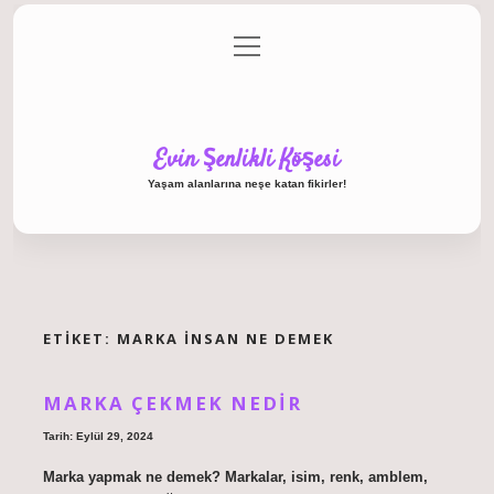
menüyü
Anasayfa
Gizlilik Politikası
Yasal Uyarı
aç
Hakkımızda
Evin Şenlikli Köşesi
Yaşam alanlarına neşe katan fikirler!
ETIKET:
MARKA INSAN NE DEMEK
MARKA ÇEKMEK NEDIR
Tarih: Eylül 29, 2024
Marka yapmak ne demek? Markalar, isim, renk, amblem,