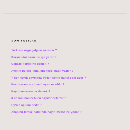
SIDEBAR
SON YAZILAR
Türklere özgü çalgılar nelerdir ?
Kurşun döktürme ne işe yarar ?
Cenaze korteji ne demek ?
Avcılık belgesi iptal dilekçesi nasıl yazılır ?
7 Şer ritmik saymada 70’ten sonra hangi sayı gelir ?
Koç burcunun cinsel hayatı nasıldır ?
Kayıt numarası ne demek ?
3 ile tam bölünebilen sayılar nelerdir ?
Hy’nin açılımı nedir ?
Allah bir kimse hakkında hayır isterse ne yapar ?