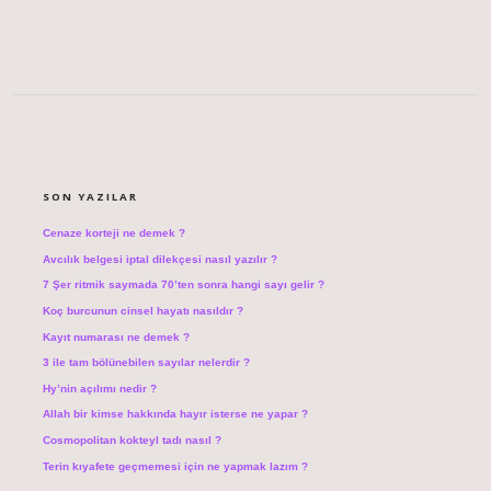
SIDEBAR
SON YAZILAR
Cenaze korteji ne demek ?
Avcılık belgesi iptal dilekçesi nasıl yazılır ?
7 Şer ritmik saymada 70’ten sonra hangi sayı gelir ?
Koç burcunun cinsel hayatı nasıldır ?
Kayıt numarası ne demek ?
3 ile tam bölünebilen sayılar nelerdir ?
Hy’nin açılımı nedir ?
Allah bir kimse hakkında hayır isterse ne yapar ?
Cosmopolitan kokteyl tadı nasıl ?
Terin kıyafete geçmemesi için ne yapmak lazım ?