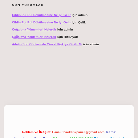
SON YORUMLAR
Cildin Pul Pul Dökülmesine Ne Iyi Gelir
için
admin
Cildin Pul Pul Dökülmesine Ne Iyi Gelir
için
Çelik
Çoğaltma Yöntemleri Nelerdir
için
admin
Çoğaltma Yöntemleri Nelerdir
için
HızlıAyak
Adetin Son Günlerinde Cinsel Ilişkiye Girilir Mi
için
admin
iriş
Reklam ve İletişim:
E-mail:
backlinkpaneli@gmail.com
Teams: