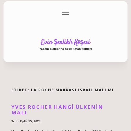
menüyü
Anasayfa
Gizlilik Politikası
Yasal Uyarı
aç
Hakkımızda
Evin Şenlikli Köşesi
Yaşam alanlarına neşe katan fikirler!
ETIKET:
LA ROCHE MARKASI İSRAIL MALI MI
YVES ROCHER HANGI ÜLKENIN
MALI
Tarih: Eylül 15, 2024