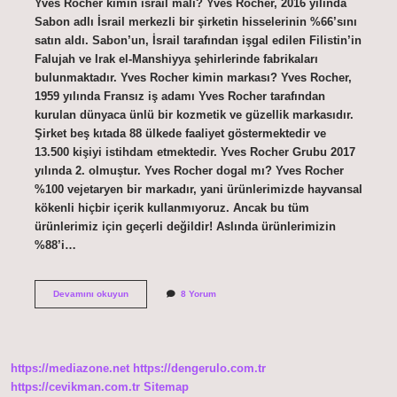
Yves Rocher kimin israil malı? Yves Rocher, 2016 yılında
Sabon adlı İsrail merkezli bir şirketin hisselerinin %66’sını
satın aldı. Sabon’un, İsrail tarafından işgal edilen Filistin’in
Falujah ve Irak el-Manshiyya şehirlerinde fabrikaları
bulunmaktadır. Yves Rocher kimin markası? Yves Rocher,
1959 yılında Fransız iş adamı Yves Rocher tarafından
kurulan dünyaca ünlü bir kozmetik ve güzellik markasıdır.
Şirket beş kıtada 88 ülkede faaliyet göstermektedir ve
13.500 kişiyi istihdam etmektedir. Yves Rocher Grubu 2017
yılında 2. olmuştur. Yves Rocher dogal mı? Yves Rocher
%100 vejetaryen bir markadır, yani ürünlerimizde hayvansal
kökenli hiçbir içerik kullanmıyoruz. Ancak bu tüm
ürünlerimiz için geçerli değildir! Aslında ürünlerimizin
%88’i…
Yves
Devamını okuyun
8 Yorum
Rocher
Hangi
Ülkenin
Malı
https://mediazone.net
https://dengerulo.com.tr
https://cevikman.com.tr
Sitemap